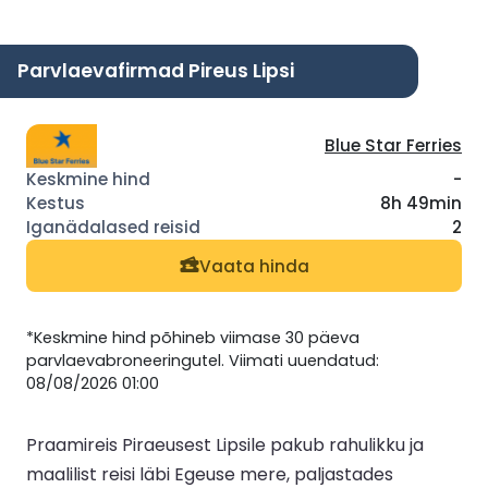
Parvlaevafirmad Pireus Lipsi
Blue Star Ferries
-
8h 49min
2
Vaata hinda
*Keskmine hind põhineb viimase 30 päeva
parvlaevabroneeringutel. Viimati uuendatud:
08/08/2026 01:00
Praamireis Piraeusest Lipsile pakub rahulikku ja
maalilist reisi läbi Egeuse mere, paljastades