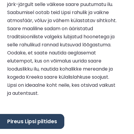
järk-järgult selle väikese saare puutumatu ilu.
Saabumisel ootab teid Lipsi rahulik ja vaikne
atmosfäär, võluv ja vähem külastatav sihtkoht.
Saare maaliline sadam on ääristatud
traditsiooniliste valgeks lubjatud hoonetega ja
selle rahulikud rannad kutsuvad lõõgastuma.
Oodake, et saate nautida aeglasemat
elutempot, kus on võimalus uurida saare
looduslikku ilu, nautida kohalikke mereande ja
kogeda Kreeka saare külalislahkuse soojust.
Lipsi on ideaalne koht neile, kes otsivad vaikust
ja autentsust.
Pireus Lipsi piltides