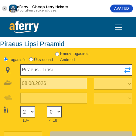
aFerry - Cheap ferry tickets
AVATUD
Ava aFerry rakenduses
Piraeus Lipsi Praamid
Erinev tagasireis
Tagasisõit
Üks suund
Andmed
18+
< 18