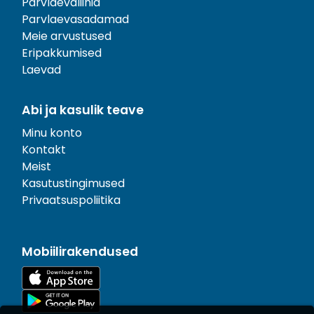
Parvlaevaliinid
Parvlaevasadamad
Meie arvustused
Eripakkumised
Laevad
Abi ja kasulik teave
Minu konto
Kontakt
Meist
Kasutustingimused
Privaatsuspoliitika
Mobiilirakendused