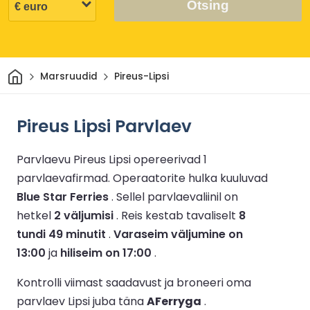
Otsing
Avaleht
Marsruudid
Pireus-Lipsi
Pireus Lipsi Parvlaev
Parvlaevu Pireus Lipsi opereerivad 1
parvlaevafirmad.
Operaatorite hulka kuuluvad
Blue Star Ferries
.
Sellel parvlaevaliinil on
hetkel
2 väljumisi
.
Reis kestab tavaliselt
8
tundi 49 minutit
.
Varaseim väljumine on
13:00
ja
hiliseim on 17:00
.
Kontrolli viimast saadavust ja broneeri oma
parvlaev Lipsi juba täna
AFerryga
.