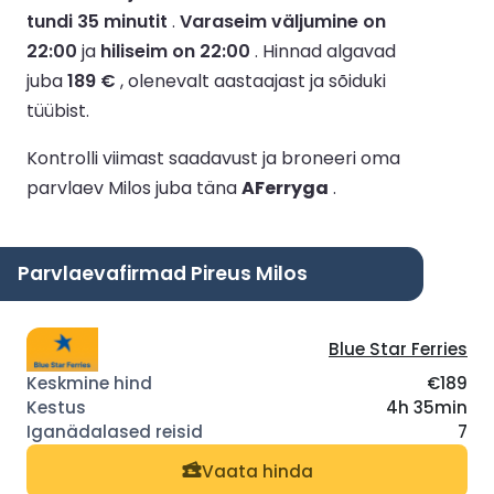
tundi 35 minutit
.
Varaseim väljumine on
22:00
ja
hiliseim on 22:00
.
Hinnad algavad
juba
189 €
, olenevalt aastaajast ja sõiduki
tüübist.
Kontrolli viimast saadavust ja broneeri oma
parvlaev Milos juba täna
AFerryga
.
Parvlaevafirmad Pireus Milos
Blue Star Ferries
€189
4h 35min
7
Vaata hinda