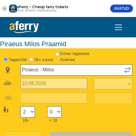
aFerry - Cheap ferry tickets
AVATUD
Ava aFerry rakenduses
Piraeus Milos Praamid
Erinev tagasireis
Tagasisõit
Üks suund
Andmed
18+
< 18