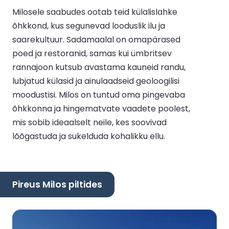
Milosele saabudes ootab teid külalislahke
õhkkond, kus segunevad looduslik ilu ja
saarekultuur. Sadamaalal on omapärased
poed ja restoranid, samas kui ümbritsev
rannajoon kutsub avastama kauneid randu,
lubjatud külasid ja ainulaadseid geoloogilisi
moodustisi. Milos on tuntud oma pingevaba
õhkkonna ja hingematvate vaadete poolest,
mis sobib ideaalselt neile, kes soovivad
lõõgastuda ja sukelduda kohalikku ellu.
Pireus Milos piltides