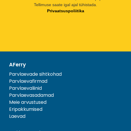
Tellimuse saate igal ajal tühistada.
Privaatsuspoliitika
AFerry
Parvlaevade sihtkohad
Parvlaevafirmad
Parvlaevaliinid
Parvlaevasadamad
Meie arvustused
Eripakkumised
Laevad