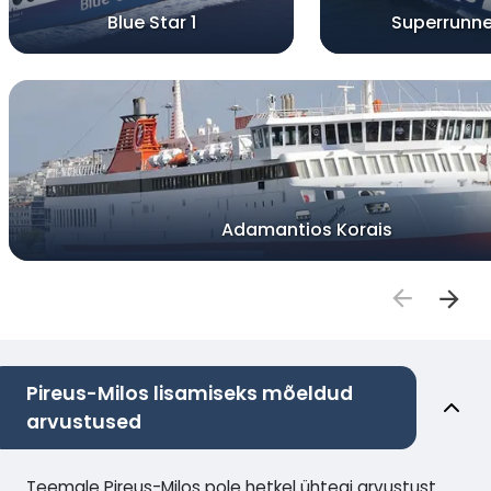
Blue Star 1
Superrunne
Adamantios Korais
Pireus-Milos lisamiseks mõeldud
arvustused
Teemale Pireus-Milos pole hetkel ühtegi arvustust.