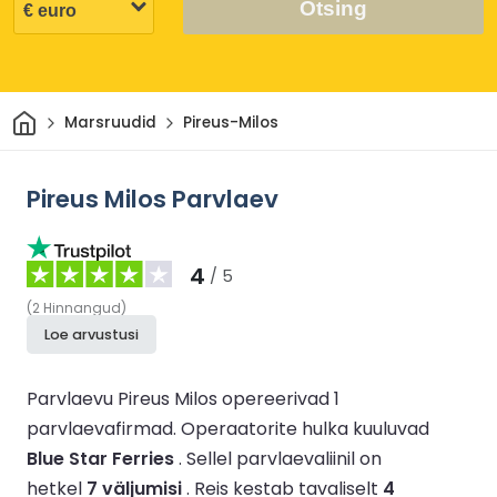
Otsing
Avaleht
Marsruudid
Pireus-Milos
Pireus Milos Parvlaev
4
/ 5
(
2
Hinnangud
)
Loe arvustusi
Parvlaevu Pireus Milos opereerivad 1
parvlaevafirmad.
Operaatorite hulka kuuluvad
Blue Star Ferries
.
Sellel parvlaevaliinil on
hetkel
7 väljumisi
.
Reis kestab tavaliselt
4