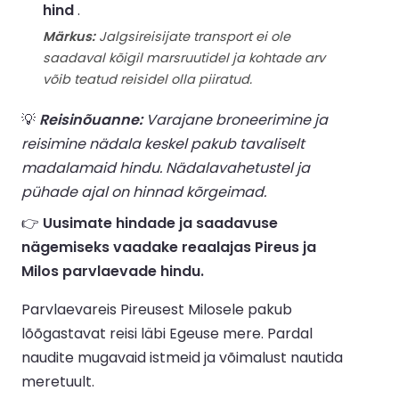
hind
.
Märkus:
Jalgsireisijate transport ei ole
saadaval kõigil marsruutidel ja kohtade arv
võib teatud reisidel olla piiratud.
💡
Reisinõuanne:
Varajane broneerimine ja
reisimine nädala keskel pakub tavaliselt
madalamaid hindu. Nädalavahetustel ja
pühade ajal on hinnad kõrgeimad.
👉
Uusimate hindade ja saadavuse
nägemiseks vaadake reaalajas Pireus ja
Milos parvlaevade hindu.
Parvlaevareis Pireusest Milosele pakub
lõõgastavat reisi läbi Egeuse mere. Pardal
naudite mugavaid istmeid ja võimalust nautida
meretuult.