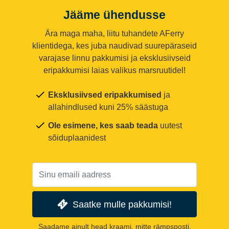
Jääme ühendusse
Ära maga maha, liitu tuhandete AFerry
klientidega, kes juba naudivad suurepäraseid
varajase linnu pakkumisi ja eksklusiivseid
eripakkumisi laias valikus marsruutidel!
Eksklusiivsed eripakkumised
ja
allahindlused kuni 25% säästuga
Ole esimene, kes saab teada
uutest
sõiduplaanidest
Saatke mulle pakkumisi!
Saadame ainult head kraami, mitte rämpsposti.