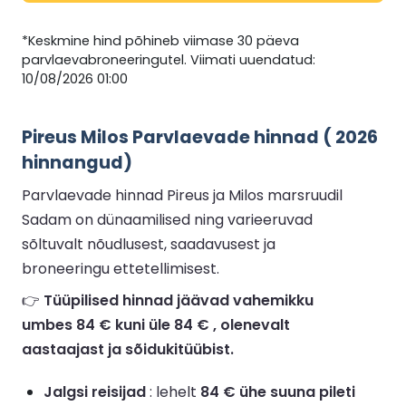
*Keskmine hind põhineb viimase 30 päeva
parvlaevabroneeringutel. Viimati uuendatud:
10/08/2026 01:00
Pireus Milos Parvlaevade hinnad ( 2026
hinnangud)
Parvlaevade hinnad Pireus ja Milos marsruudil
Sadam on dünaamilised ning varieeruvad
sõltuvalt nõudlusest, saadavusest ja
broneeringu ettetellimisest.
👉
Tüüpilised hinnad jäävad vahemikku
umbes 84 € kuni üle 84 € , olenevalt
aastaajast ja sõidukitüübist.
Jalgsi reisijad
: lehelt
84 € ühe suuna pileti