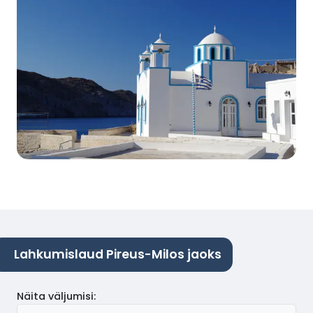
Lahkumislaud Pireus-Milos jaoks
Näita väljumisi
: