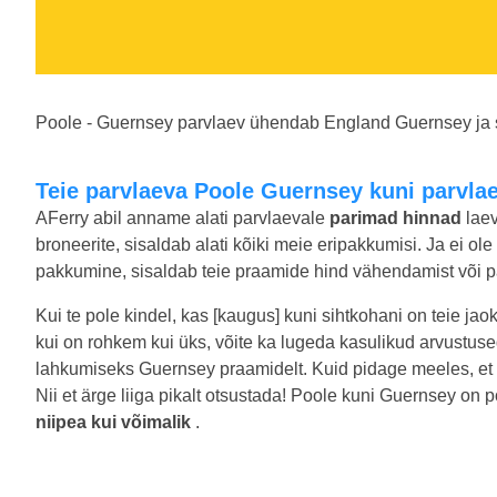
Poole - Guernsey parvlaev ühendab England Guernsey ja s
Teie parvlaeva Poole Guernsey kuni parvl
AFerry abil anname alati parvlaevale
parimad hinnad
laev
broneerite, sisaldab alati kõiki meie eripakkumisi. Ja ei ol
pakkumine, sisaldab teie praamide hind vähendamist või pa
Kui te pole kindel, kas [kaugus] kuni sihtkohani on teie jao
kui on rohkem kui üks, võite ka lugeda kasulikud arvustus
lahkumiseks Guernsey praamidelt. Kuid pidage meeles, et 
Nii et ärge liiga pikalt otsustada! Poole kuni Guernsey on
niipea kui võimalik
.