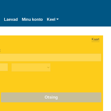
Laevad
Minu konto
Keel
Kaart
t
Otsing