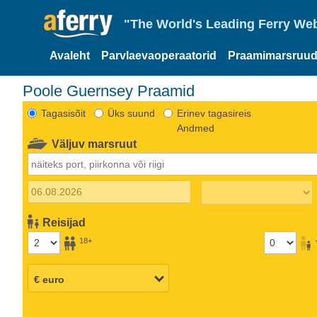
"The World's Leading Ferry Web
Avaleht
Parvlaevaoperaatorid
Praamimarsruud
Poole Guernsey Praamid
Tagasisõit
Üks suund
Erinev tagasireis
Andmed
Väljuv marsruut
Reisijad
18+