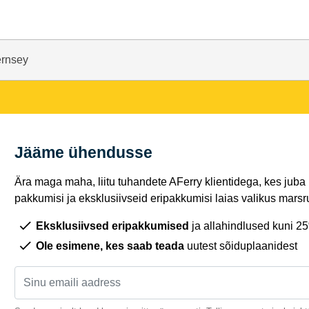
ernsey
Jääme ühendusse
Ära maga maha, liitu tuhandete AFerry klientidega, kes juba
pakkumisi ja eksklusiivseid eripakkumisi laias valikus marsru
Eksklusiivsed eripakkumised
ja allahindlused kuni 2
Ole esimene, kes saab teada
uutest sõiduplaanidest