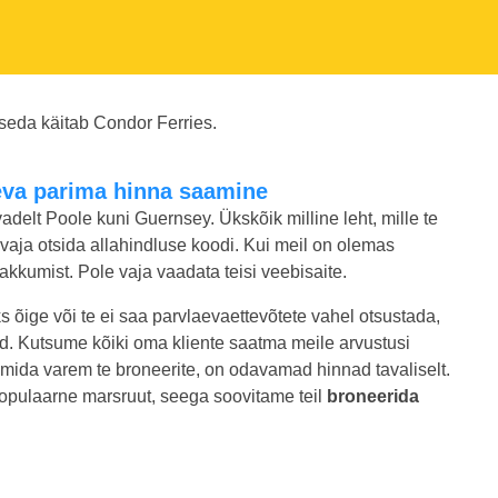
eda käitab Condor Ferries.
aeva parima hinna saamine
adelt Poole kuni Guernsey. Ükskõik milline leht, mille te
e vaja otsida allahindluse koodi. Kui meil on olemas
kkumist. Pole vaja vaadata teisi veebisaite.
ks õige või te ei saa parvlaevaettevõtete vahel otsustada,
ed. Kutsume kõiki oma kliente saatma meile arvustusi
mida varem te broneerite, on odavamad hinnad tavaliselt.
 populaarne marsruut, seega soovitame teil
broneerida