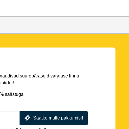
 naudivad suurepäraseid varajase linnu
utidel!
5% säästuga
Saatke mulle pakkumisi!