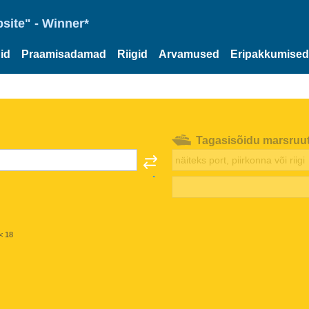
site" - Winner*
id
Praamisadamad
Riigid
Arvamused
Eripakkumised
Tagasisõidu marsruu
< 18