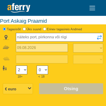
Port Askaig Praamid
Tagasisõit
Üks suund
Erinev tagasireis Andmed
18+
< 18
Otsing