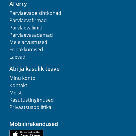
AFerry
Parvlaevade sihtkohad
Parvlaevafirmad
Parvlaevaliinid
Parvlaevasadamad
Meie arvustused
Eripakkumised
Laevad
Abi ja kasulik teave
Minu konto
Kontakt
Meist
Kasutustingimused
Privaatsuspoliitika
Mobiilirakendused