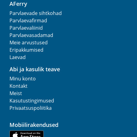
AFerry
Parvlaevade sihtkohad
Parvlaevafirmad
Parvlaevaliinid
Parvlaevasadamad
Meie arvustused
Eripakkumised
Laevad
Abi ja kasulik teave
Minu konto
Kontakt
Meist
Kasutustingimused
Privaatsuspoliitika
Mobiilirakendused