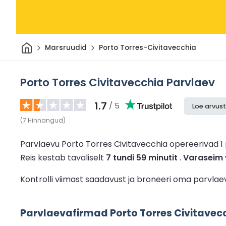
Avaleht
Marsruudid
Porto Torres-Civitavecchia
Porto Torres Civitavecchia Parvlaev
1.7
/ 5
Loe arvust
(
7
Hinnangud
)
Parvlaevu Porto Torres Civitavecchia opereerivad 1
Reis kestab tavaliselt
7 tundi 59 minutit
.
Varaseim 
Kontrolli viimast saadavust ja broneeri oma parvlae
Parvlaevafirmad Porto Torres Civitavec