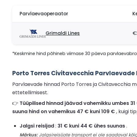
Parvlaevaoperaator
K
Grimaldi Lines
€
*Keskmine hind põhineb viimase 30 päeva parvlaevabron
Porto Torres Civitavecchia Parvlaevade
Parvlaevade hinnad Porto Torres ja Civitavecchia m
ettetellimisest.
👉
Tüüpilised hinnad jäävad vahemikku umbes 31 € 
suuna hind on vahemikus 47 € kuni 109 €
, kuigi t
Jalgsi reisijad
:
31 € kuni 44 € ühes suunas
.
Märkus:
Jalgsireisijate transport ei ole saadaval kõig