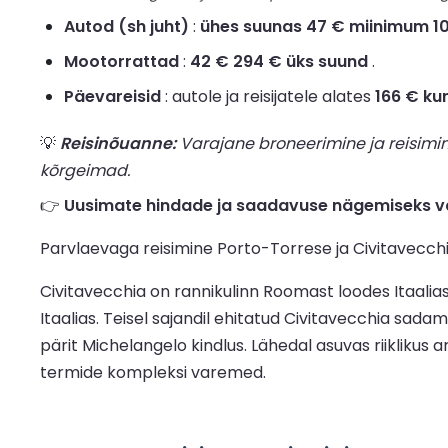
Autod (sh juht)
:
ühes suunas 47 € miinimum 1
Mootorrattad
:
42 € 294 € üks suund
.
Päevareisid
: autole ja reisijatele alates
166 € ku
💡
Reisinõuanne:
Varajane broneerimine ja reisimi
kõrgeimad.
👉
Uusimate hindade ja saadavuse nägemiseks va
Parvlaevaga reisimine Porto-Torrese ja Civitavecchia
Civitavecchia on rannikulinn Roomast loodes Itaalias. 
Itaalias. Teisel sajandil ehitatud Civitavecchia sa
pärit Michelangelo kindlus. Lähedal asuvas riikliku
termide kompleksi varemed.