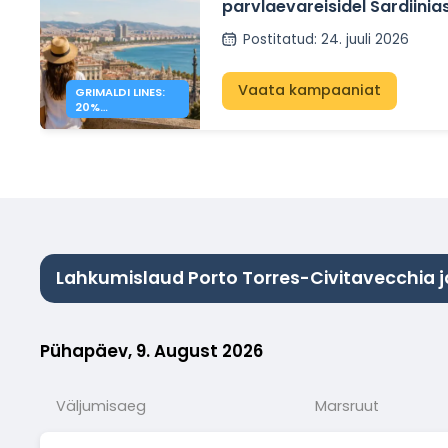
parvlaevareisidel Sardiinia
Sitsiiliasse ja Hispaaniasse
Postitatud
:
24. juuli 2026
Vaata kampaaniat
GRIMALDI LINES:
20%
ALLAHINDLUST
VAHEMERE
PRAAMIDELE
Lahkumislaud Porto Torres-Civitavecchia 
Pühapäev, 9. August 2026
Väljumisaeg
Marsruut