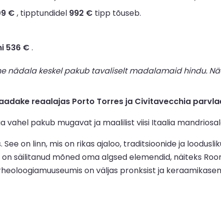
09 €
, tipptundidel
992 €
tipp tõuseb.
ni 536 €
.
ne nädala keskel pakub tavaliselt madalamaid hindu. Nä
adake reaalajas Porto Torres ja Civitavecchia parvla
 vahel pakub mugavat ja maalilist viisi Itaalia mandriosal
See on linn, mis on rikas ajaloo, traditsioonide ja loodusl
dam on säilitanud mõned oma algsed elemendid, näiteks Ro
s arheoloogiamuuseumis on väljas pronksist ja keraamikas