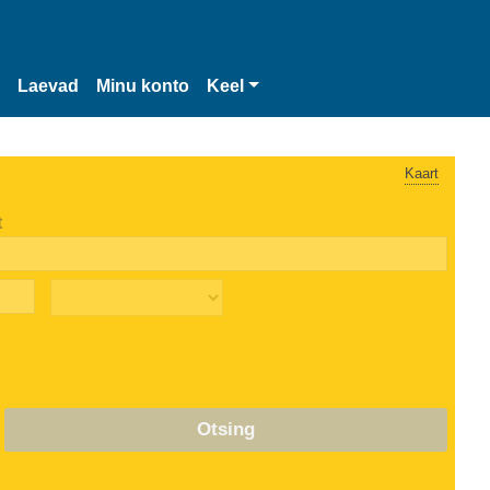
Laevad
Minu konto
Keel
Kaart
t
Otsing