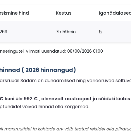
eskmine hind
Kestus
Iganädalased 
269
7h 59min
5
eeringutel. Viimati uuendatud: 08/08/2026 01:00
 hinnad ( 2026 hinnangud)
arsruudil Sadam on dünaamilised ning varieeruvad sõltuva
kuni üle 992 € , olenevalt aastaajast ja sõidukitüübist
ipptundidel võivad hinnad olla kõrgemad.
il marsruutidel ja kohtade arv võib teatud reisidel olla piiratud