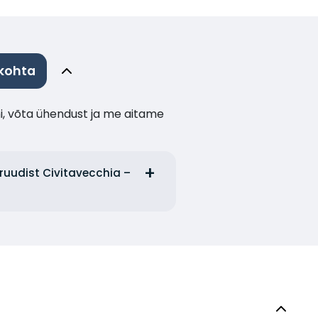
 kohta
i, võta ühendust ja me aitame
sruudist Civitavecchia –