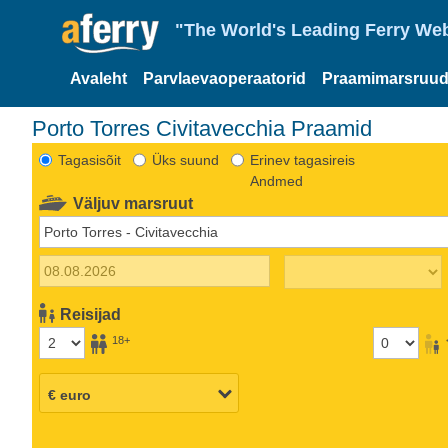
"The World's Leading Ferry Web
Avaleht
Parvlaevaoperaatorid
Praamimarsruud
Porto Torres Civitavecchia Praamid
Tagasisõit
Üks suund
Erinev tagasireis
Andmed
Väljuv marsruut
Reisijad
18+