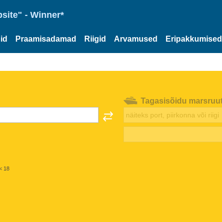
site" - Winner*
id
Praamisadamad
Riigid
Arvamused
Eripakkumised
Tagasisõidu marsruu
< 18