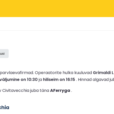
usi
 parvlaevafirmad.
Operaatorite hulka kuuluvad
Grimaldi L
väljumine on 10:30
ja
hiliseim on 16:15
.
Hinnad algavad j
v Civitavecchia juba täna
AFerryga
.
chia