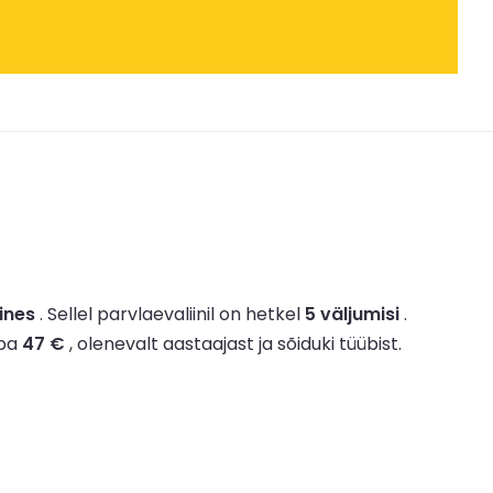
ines
.
Sellel parvlaevaliinil on hetkel
5 väljumisi
.
uba
47 €
, olenevalt aastaajast ja sõiduki tüübist.