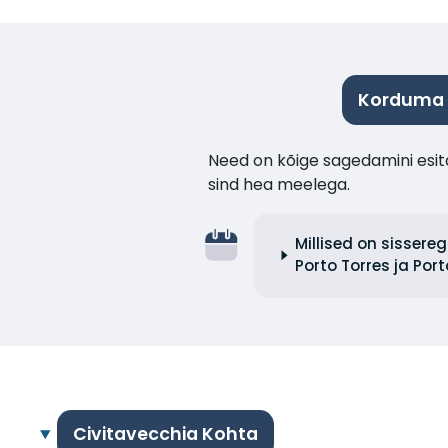
Korduma k
Need on kõige sagedamini esita
sind hea meelega.
Millised on sissere
Porto Torres ja Por
Civitavecchia Kohta