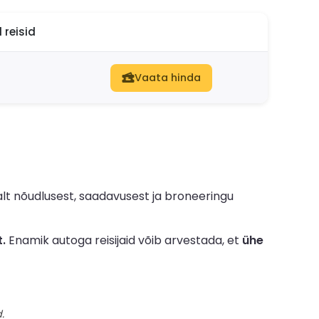
reisid
Vaata hinda
lt nõudlusest, saadavusest ja broneeringu
.
Enamik autoga reisijaid võib arvestada, et
ühe
.