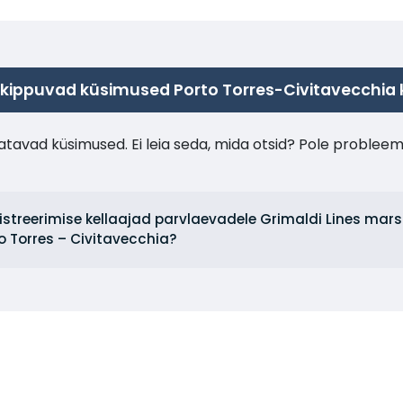
ippuvad küsimused Porto Torres-Civitavecchia
tavad küsimused. Ei leia seda, mida otsid? Pole probleem
gistreerimise kellaajad parvlaevadele Grimaldi Lines mar
to Torres – Civitavecchia?