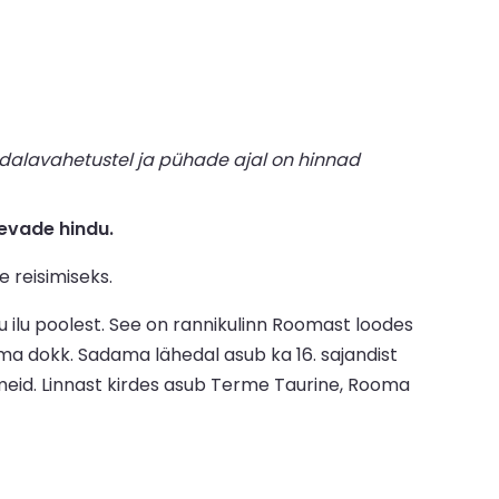
dalavahetustel ja pühade ajal on hinnad
evade hindu.
e reisimiseks.
iku ilu poolest. See on rannikulinn Roomast loodes
oma dokk. Sadama lähedal asub ka 16. sajandist
emeid. Linnast kirdes asub Terme Taurine, Rooma