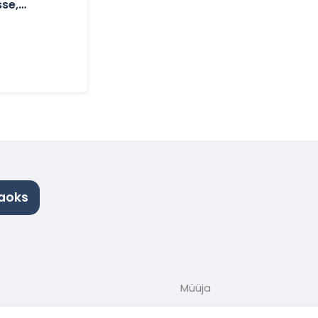
sse,
jaoks
Müüja