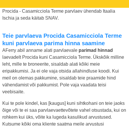
Procida - Casamicciola Terme parvlaev ühendab Itaalia
Ischia ja seda käitab SNAV.
Teie parvlaeva Procida Casamicciola Terme
kuni parvlaeva parima hinna saamine
AFerry abil anname alati parvlaevale
parimad hinnad
laevadelt Procida kuni Casamicciola Terme. Ükskõik milline
leht, mille te broneerite, sisaldab alati kõiki meie
eripakkumisi. Ja ei ole vaja otsida allahindluse koodi. Kui
meil on olemas pakkumine, sisaldab teie praamide hind
vähendamist või pakkumist. Pole vaja vaadata teisi
veebisaite.
Kui te pole kindel, kas [kaugus] kuni sihtkohani on teie jaoks
õige või te ei saa parvlaevaettevõtete vahel otsustada, kui on
rohkem kui üks, võite ka lugeda kasulikud arvustused.
Kutsume kõiki oma kliente saatma meile arvustusi