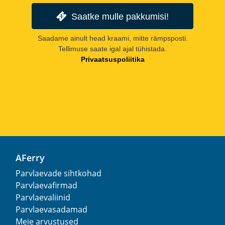
Saatke mulle pakkumisi!
Saadame ainult head kraami, mitte rämpsposti.
Tellimuse saate igal ajal tühistada.
Privaatsuspoliitika
AFerry
Parvlaevade sihtkohad
Parvlaevafirmad
Parvlaevaliinid
Parvlaevasadamad
Meie arvustused