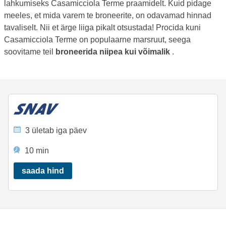
lahkumiseks Casamicciola Terme praamidelt. Kuid pidage
meeles, et mida varem te broneerite, on odavamad hinnad
tavaliselt. Nii et ärge liiga pikalt otsustada! Procida kuni
Casamicciola Terme on populaarne marsruut, seega
soovitame teil
broneerida niipea kui võimalik
.
3 ületab iga päev
10 min
saada hind