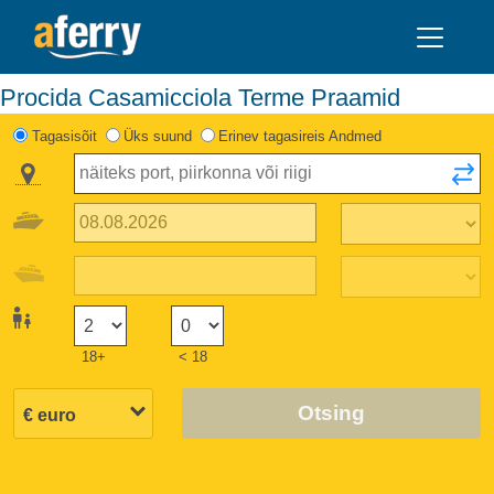
Procida Casamicciola Terme Praamid
Tagasisõit
Üks suund
Erinev tagasireis Andmed
18+
< 18
Otsing