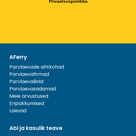
Privaatsuspoliitika
AFerry
Parvlaevade sihtkohad
Parvlaevafirmad
Parvlaevaliinid
Parvlaevasadamad
Meie arvustused
Eripakkumised
Laevad
Abi ja kasulik teave