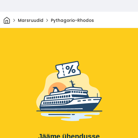
Avaleht
Marsruudid
Pythagorio-Rhodos
Jääme ühendusse