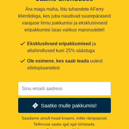
Ära maga maha, liitu tuhandete AFerry
klientidega, kes juba naudivad suurepäraseid
varajase linnu pakkumisi ja eksklusiivseid
eripakkumisi laias valikus marsruutidel!
Eksklusiivsed eripakkumised
ja
allahindlused kuni 25% säästuga
Ole esimene, kes saab teada
uutest
sõiduplaanidest
Saatke mulle pakkumisi!
Saadame ainult head kraami, mitte rämpsposti.
Tellimuse saate igal ajal tühistada.