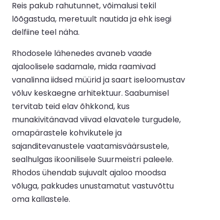
Reis pakub rahutunnet, võimalusi tekil
lõõgastuda, meretuult nautida ja ehk isegi
delfiine teel näha.
Rhodosele lähenedes avaneb vaade
ajaloolisele sadamale, mida raamivad
vanalinna iidsed müürid ja saart iseloomustav
võluv keskaegne arhitektuur. Saabumisel
tervitab teid elav õhkkond, kus
munakivitänavad viivad elavatele turgudele,
omapärastele kohvikutele ja
sajanditevanustele vaatamisväärsustele,
sealhulgas ikoonilisele Suurmeistri paleele.
Rhodos ühendab sujuvalt ajaloo moodsa
võluga, pakkudes unustamatut vastuvõttu
oma kallastele.