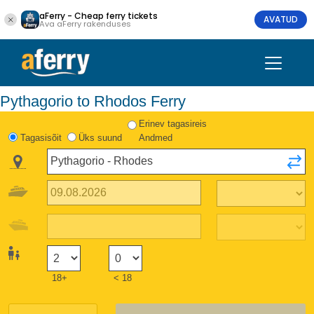
aFerry - Cheap ferry tickets
AVATUD
Ava aFerry rakenduses
Pythagorio to Rhodos Ferry
Erinev tagasireis
Tagasisõit
Üks suund
Andmed
18+
< 18