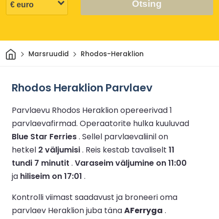
Otsing
Avaleht
Marsruudid
Rhodos-Heraklion
Rhodos Heraklion Parvlaev
Parvlaevu Rhodos Heraklion opereerivad 1
parvlaevafirmad.
Operaatorite hulka kuuluvad
Blue Star Ferries
.
Sellel parvlaevaliinil on
hetkel
2 väljumisi
.
Reis kestab tavaliselt
11
tundi 7 minutit
.
Varaseim väljumine on 11:00
ja
hiliseim on 17:01
.
Kontrolli viimast saadavust ja broneeri oma
parvlaev Heraklion juba täna
AFerryga
.