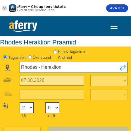
aFerry - Cheap ferry tickets
AVATUD
Ava aFerry rakenduses
Rhodes Heraklion Praamid
Erinev tagasireis
Tagasisõit
Üks suund
Andmed
18+
< 18