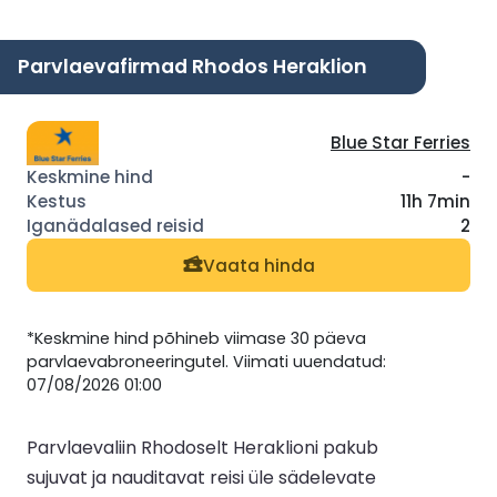
Parvlaevafirmad Rhodos Heraklion
Blue Star Ferries
-
11h 7min
2
Vaata hinda
*Keskmine hind põhineb viimase 30 päeva
parvlaevabroneeringutel. Viimati uuendatud:
07/08/2026 01:00
Parvlaevaliin Rhodoselt Heraklioni pakub
sujuvat ja nauditavat reisi üle sädelevate