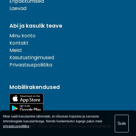
Eripakkumised
Laevad
Abi ja kasulik teave
Minu konto
Kontakt
Meist
Kasutustingimused
Privaatsuspoliitika
Mobiilirakendused
Meie saidi kasutamine tähendab, et nõustute küpsiste ja sarnaste
tehnoloogiate kasutamisega. Nende keelamiseks lugege palun meie
Sule
© 1977-
2026
AFerry Ltd. Kõik õigused kaitstud..
privaatsuspoliitika
.