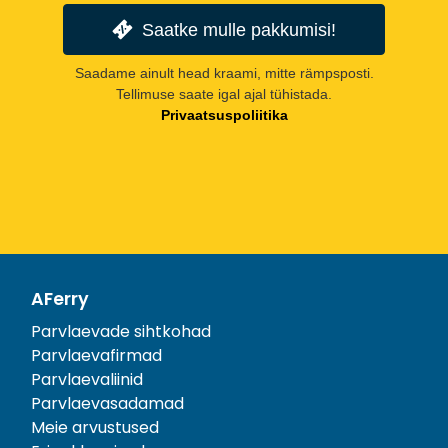
Saatke mulle pakkumisi!
Saadame ainult head kraami, mitte rämpsposti.
Tellimuse saate igal ajal tühistada.
Privaatsuspoliitika
AFerry
Parvlaevade sihtkohad
Parvlaevafirmad
Parvlaevaliinid
Parvlaevasadamad
Meie arvustused