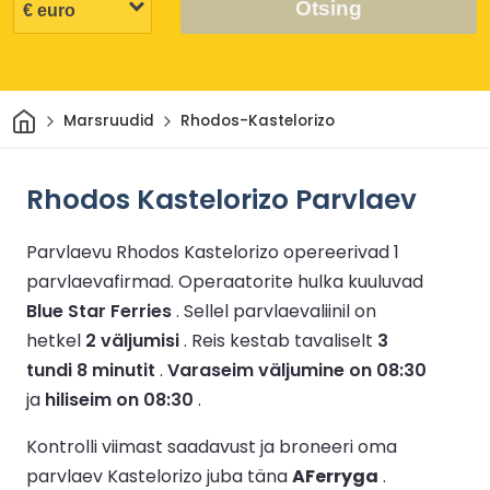
Otsing
Avaleht
Marsruudid
Rhodos-Kastelorizo
Rhodos Kastelorizo Parvlaev
Parvlaevu Rhodos Kastelorizo opereerivad 1
parvlaevafirmad.
Operaatorite hulka kuuluvad
Blue Star Ferries
.
Sellel parvlaevaliinil on
hetkel
2 väljumisi
.
Reis kestab tavaliselt
3
tundi 8 minutit
.
Varaseim väljumine on 08:30
ja
hiliseim on 08:30
.
Kontrolli viimast saadavust ja broneeri oma
parvlaev Kastelorizo juba täna
AFerryga
.