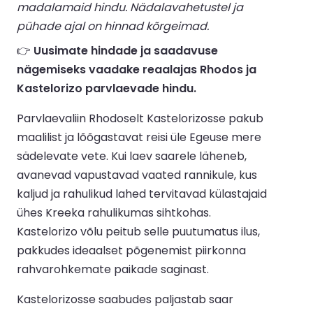
madalamaid hindu. Nädalavahetustel ja
pühade ajal on hinnad kõrgeimad.
👉
Uusimate hindade ja saadavuse
nägemiseks vaadake reaalajas Rhodos ja
Kastelorizo parvlaevade hindu.
Parvlaevaliin Rhodoselt Kastelorizosse pakub
maalilist ja lõõgastavat reisi üle Egeuse mere
sädelevate vete. Kui laev saarele läheneb,
avanevad vapustavad vaated rannikule, kus
kaljud ja rahulikud lahed tervitavad külastajaid
ühes Kreeka rahulikumas sihtkohas.
Kastelorizo võlu peitub selle puutumatus ilus,
pakkudes ideaalset põgenemist piirkonna
rahvarohkemate paikade saginast.
Kastelorizosse saabudes paljastab saar