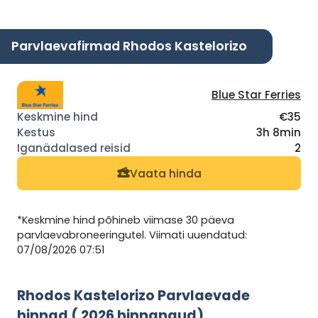
Parvlaevafirmad Rhodos Kastelorizo
Blue Star Ferries
€35
3h 8min
2
Vaata hinda
*Keskmine hind põhineb viimase 30 päeva
parvlaevabroneeringutel. Viimati uuendatud:
07/08/2026 07:51
Rhodos Kastelorizo Parvlaevade
hinnad ( 2026 hinnangud)