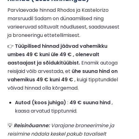
Parvlaevade hinnad Rhodos ja Kastelorizo
marsruudil Sadam on dünaamilised ning
varieeruvad sõltuvalt nõudlusest, saadavusest
ja broneeringu ettetellimisest.
👉
Tüüpilised hinnad jäävad vahemikku
umbes 49 € kuni üle 49 € , olenevalt
aastaajast ja sõidukitüübist.
Enamik autoga
reisijaid võib arvestada, et
ühe suuna hind on
vahemikus 49 € kuni 49 €
, kuigi tipptundidel
võivad hinnad olla kõrgemad.
Autod (koos juhiga)
:
49 € suuna hind
,
kaasa arvatud tipptunnid.
💡
Reisinõuanne:
Varajane broneerimine ja
reisimine nädala keskel pakub tavaliselt