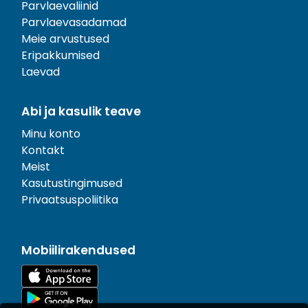
Parvlaevaliinid
Parvlaevasadamad
Meie arvustused
Eripakkumised
Laevad
Abi ja kasulik teave
Minu konto
Kontakt
Meist
Kasutustingimused
Privaatsuspoliitika
Mobiilirakendused