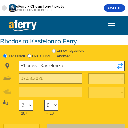
aFerry - Cheap ferry tickets
AVATUD
Ava aFerry rakenduses
Rhodos to Kastelorizo Ferry
Erinev tagasireis
Tagasisõit
Üks suund
Andmed
18+
< 18