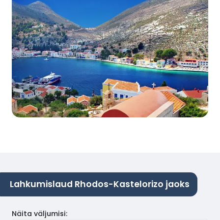
Lahkumislaud Rhodos-Kastelorizo jaoks
Näita väljumisi
: