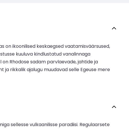
as on ikoonilised keskaegsed vaatamisväärsused,
stusse kuuluva kindlustatud vanalinnaga
l on Rhodose sadam parvlaevade, jahtide ja
oht ja rikkalik ajalugu muudavad selle Egeuse mere
a sellesse vulkaanilisse paradiisi. Regulaarsete