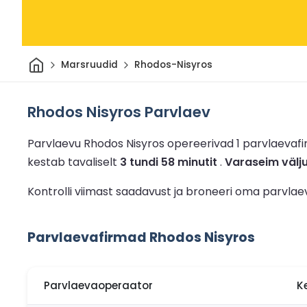
Avaleht
Marsruudid
Rhodos-Nisyros
Rhodos Nisyros Parvlaev
Parvlaevu Rhodos Nisyros opereerivad 1 parvlaevaf
kestab tavaliselt
3 tundi 58 minutit
.
Varaseim välj
Kontrolli viimast saadavust ja broneeri oma parvlae
Parvlaevafirmad Rhodos Nisyros
Parvlaevaoperaator
K