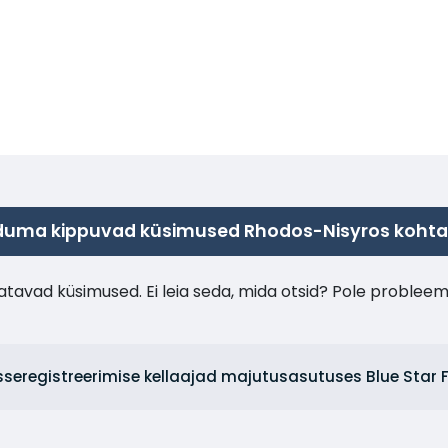
duma kippuvad küsimused Rhodos-Nisyros kohta
tavad küsimused. Ei leia seda, mida otsid? Pole probleem
isseregistreerimise kellaajad majutusasutuses Blue Star 