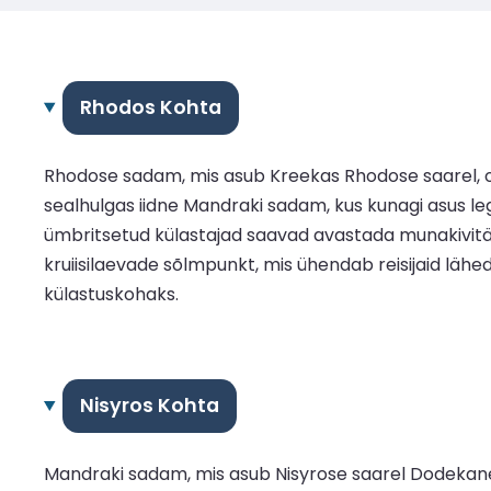
Rhodos Kohta
Rhodose sadam, mis asub Kreekas Rhodose saarel, o
sealhulgas iidne Mandraki sadam, kus kunagi asus 
ümbritsetud külastajad saavad avastada munakivitän
kruiisilaevade sõlmpunkt, mis ühendab reisijaid lähe
külastuskohaks.
Nisyros Kohta
Mandraki sadam, mis asub Nisyrose saarel Dodekanees