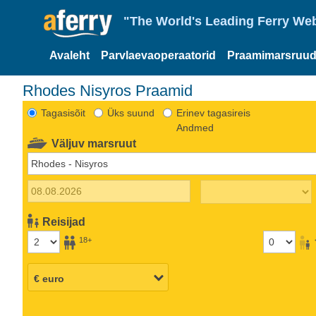
"The World's Leading Ferry Web
Avaleht
Parvlaevaoperaatorid
Praamimarsruud
Rhodes Nisyros Praamid
Tagasisõit
Üks suund
Erinev tagasireis
Andmed
Väljuv marsruut
Reisijad
18+