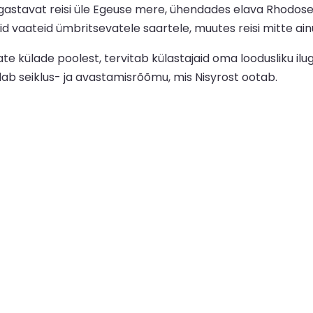
õgastavat reisi üle Egeuse mere, ühendades elava Rhodose 
d vaateid ümbritsevatele saartele, muutes reisi mitte ainu
vate külade poolest, tervitab külastajaid oma loodusliku 
dab seiklus- ja avastamisrõõmu, mis Nisyrost ootab.