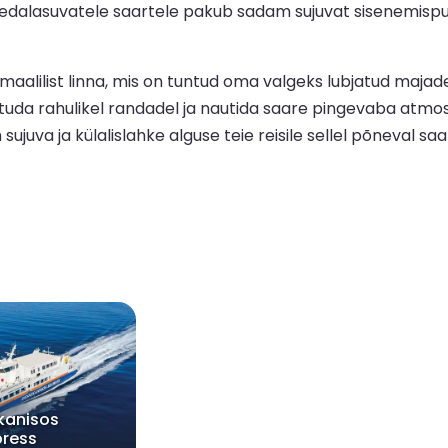
edalasuvatele saartele pakub sadam sujuvat sisenemispunk
alilist linna, mis on tuntud oma valgeks lubjatud majade
astuda rahulikel randadel ja nautida saare pingevaba atmos
juva ja külalislahke alguse teie reisile sellel põneval saa
kanisos
press