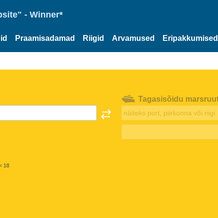
site" - Winner*
id
Praamisadamad
Riigid
Arvamused
Eripakkumised
Tagasisõidu marsruu
< 18