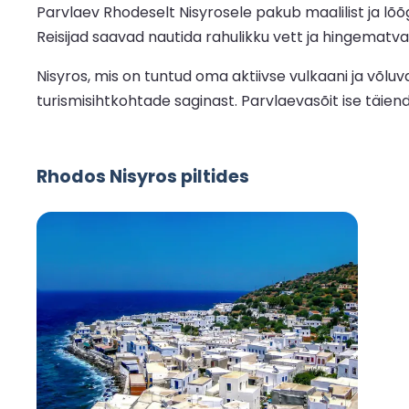
Parvlaev Rhodeselt Nisyrosele pakub maalilist ja lõ
Reisijad saavad nautida rahulikku vett ja hingematvai
Nisyros, mis on tuntud oma aktiivse vulkaani ja võlu
turismisihtkohtade saginast. Parvlaevasõit ise täien
Rhodos Nisyros piltides