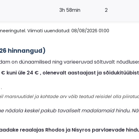
3h 58min
2
eeringutel. Viimati uuendatud: 08/08/2026 01:00
026 hinnangud)
am on dünaamilised ning varieeruvad sõltuvalt nõudlusest
kuni üle 24 € , olenevalt aastaajast ja sõidukitüübist
.
il marsruutidel ja kohtade arv võib teatud reisidel olla piiratud
ne nädala keskel pakub tavaliselt madalamaid hindu. Nä
adake reaalajas Rhodos ja Nisyros parvlaevade hindu