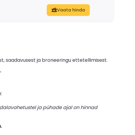
Vaata hinda
, saadavusest ja broneeringu ettetellimisest.
.
.
dalavahetustel ja pühade ajal on hinnad
.