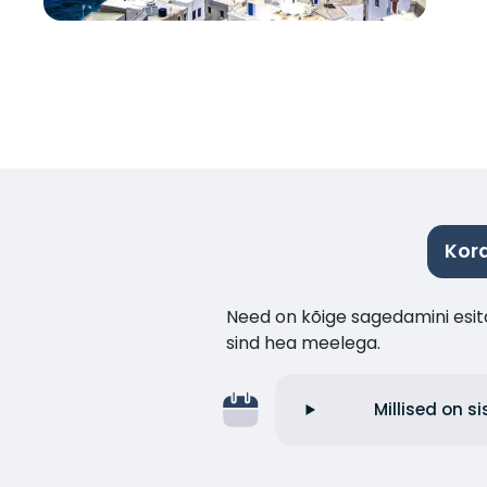
Kor
Need on kõige sagedamini esita
sind hea meelega.
Millised on s