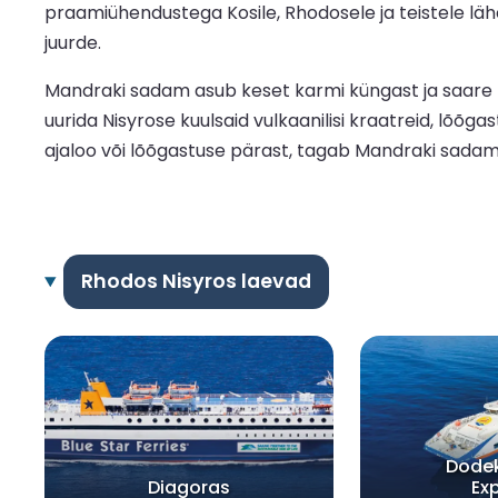
praamiühendustega Kosile, Rhodosele ja teistele läh
juurde.
Mandraki sadam asub keset karmi küngast ja saare ma
uurida Nisyrose kuulsaid vulkaanilisi kraatreid, lõõg
ajaloo või lõõgastuse pärast, tagab Mandraki sadam su
Rhodos Nisyros laevad
Dode
Diagoras
Ex