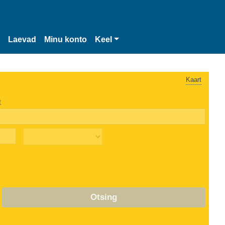
Laevad
Minu konto
Keel
Kaart
t
Otsing