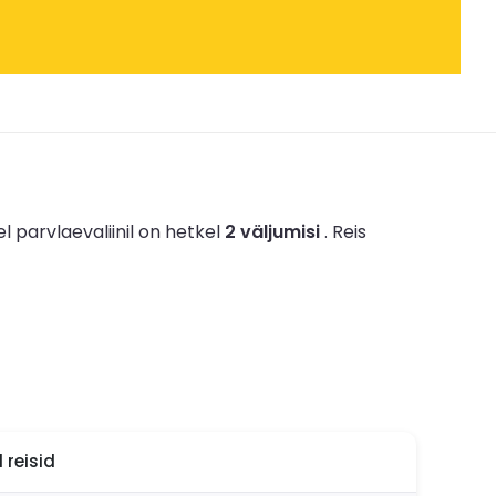
el parvlaevaliinil on hetkel
2 väljumisi
.
Reis
reisid