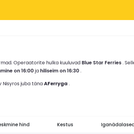
irmad.
Operaatorite hulka kuuluvad
Blue Star Ferries
.
Sell
umine on 16:00
ja
hiliseim on 16:30
.
v Nisyros juba täna
AFerryga
.
eskmine hind
Kestus
Iganädalased 