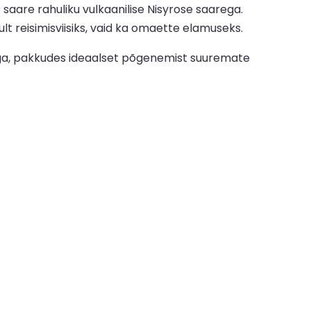
saare rahuliku vulkaanilise Nisyrose saarega.
lt reisimisviisiks, vaid ka omaette elamuseks.
iluga, pakkudes ideaalset põgenemist suuremate