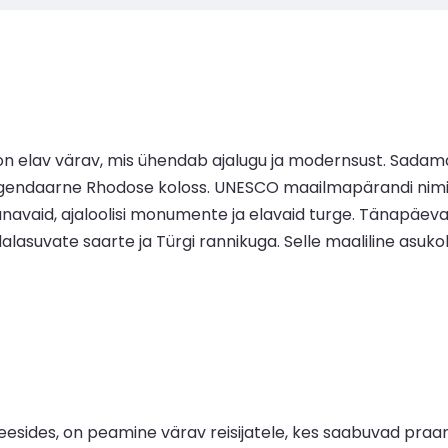
n elav värav, mis ühendab ajalugu ja modernsust. Sadam
legendaarne Rhodose koloss. UNESCO maailmapärandi nimi
avaid, ajaloolisi monumente ja elavaid turge. Tänapäeva
dalasuvate saarte ja Türgi rannikuga. Selle maaliline asuk
ides, on peamine värav reisijatele, kes saabuvad praamig