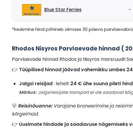
Blue Star Ferries
-
*Keskmine hind põhineb viimase 30 päeva parvlaevabron
Rhodos Nisyros Parvlaevade hinnad ( 2
Parvlaevade hinnad Rhodos ja Nisyros marsruudil Sad
👉
Tüüpilised hinnad jäävad vahemikku umbes 24 € 
Jalgsi reisijad
: lehelt
24 € ühe suuna pileti hind
Märkus:
Jalgsireisijate transport ei ole saadaval kõig
💡
Reisinõuanne:
Varajane broneerimine ja reisimi
kõrgeimad.
👉
Uusimate hindade ja saadavuse nägemiseks va