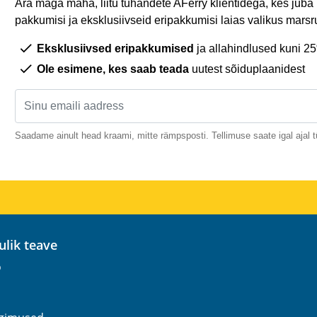
Ära maga maha, liitu tuhandete AFerry klientidega, kes juba
pakkumisi ja eksklusiivseid eripakkumisi laias valikus marsru
Eksklusiivsed eripakkumised
ja allahindlused kuni 2
Ole esimene, kes saab teada
uutest sõiduplaanidest
Saadame ainult head kraami, mitte rämpsposti. Tellimuse saate igal ajal t
sulik teave
o