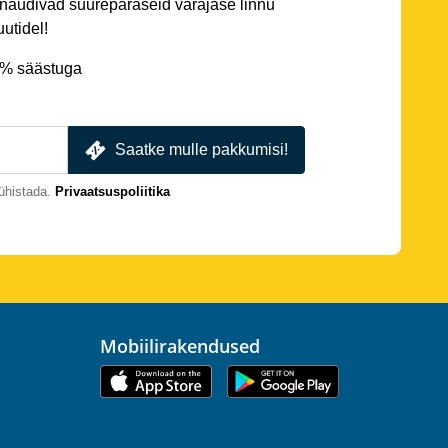
 naudivad suurepäraseid varajase linnu
utidel!
5% säästuga
Saatke mulle pakkumisi!
ühistada.
Privaatsuspoliitika
Mobiilirakendused