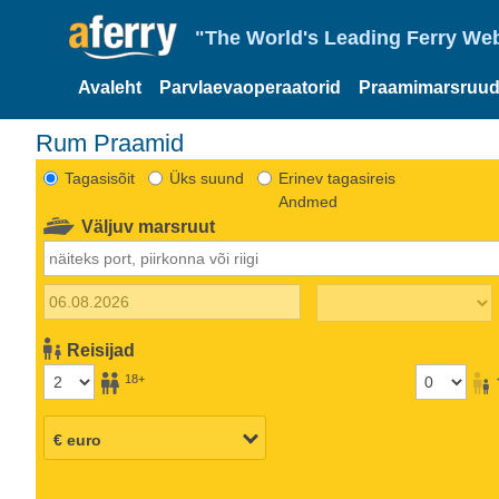
"The World's Leading Ferry Web
Avaleht
Parvlaevaoperaatorid
Praamimarsruud
Rum Praamid
Tagasisõit
Üks suund
Erinev tagasireis
Andmed
Väljuv marsruut
Reisijad
18+