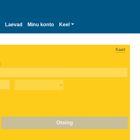
Laevad
Minu konto
Keel
Kaart
t
Otsing