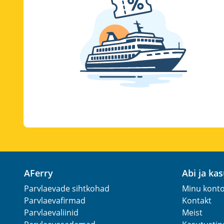
AFerry
Abi ja ka
Parvlaevade sihtkohad
Minu kont
Parvlaevafirmad
Kontakt
Parvlaevaliinid
Meist