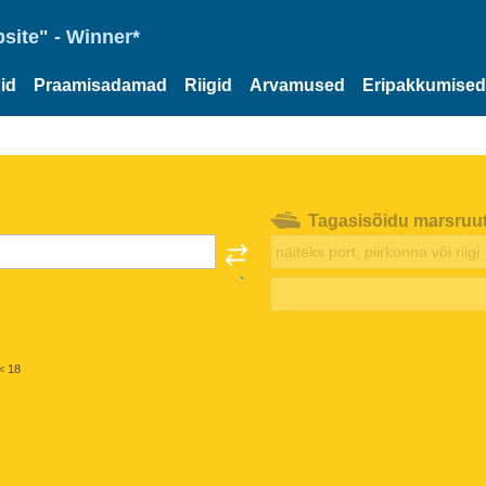
site" - Winner*
id
Praamisadamad
Riigid
Arvamused
Eripakkumised
Tagasisõidu marsruu
< 18