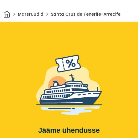
Avaleht
Marsruudid
Santa Cruz de Tenerife-Arrecife
Jääme ühendusse