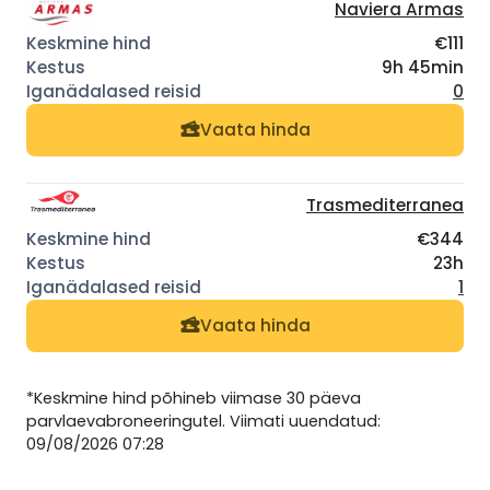
Naviera Armas
€111
9h 45min
0
Vaata hinda
Trasmediterranea
€344
23h
1
Vaata hinda
*Keskmine hind põhineb viimase 30 päeva
parvlaevabroneeringutel. Viimati uuendatud:
09/08/2026 07:28