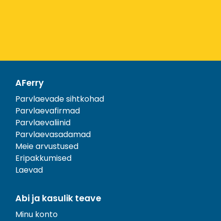
AFerry
Parvlaevade sihtkohad
Parvlaevafirmad
Parvlaevaliinid
Parvlaevasadamad
Meie arvustused
Eripakkumised
Laevad
Abi ja kasulik teave
Minu konto