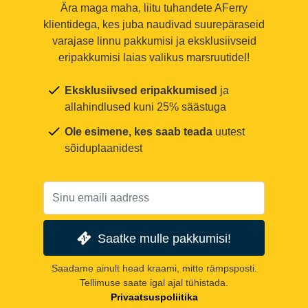
Ära maga maha, liitu tuhandete AFerry
klientidega, kes juba naudivad suurepäraseid
varajase linnu pakkumisi ja eksklusiivseid
eripakkumisi laias valikus marsruutidel!
Eksklusiivsed eripakkumised
ja
allahindlused kuni 25% säästuga
Ole esimene, kes saab teada
uutest
sõiduplaanidest
Saatke mulle pakkumisi!
Saadame ainult head kraami, mitte rämpsposti.
Tellimuse saate igal ajal tühistada.
Privaatsuspoliitika