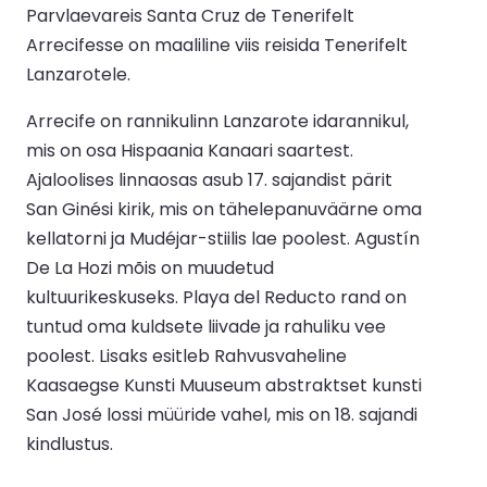
Parvlaevareis Santa Cruz de Tenerifelt
Arrecifesse on maaliline viis reisida Tenerifelt
Lanzarotele.
Arrecife on rannikulinn Lanzarote idarannikul,
mis on osa Hispaania Kanaari saartest.
Ajaloolises linnaosas asub 17. sajandist pärit
San Ginési kirik, mis on tähelepanuväärne oma
kellatorni ja Mudéjar-stiilis lae poolest. Agustín
De La Hozi mõis on muudetud
kultuurikeskuseks. Playa del Reducto rand on
tuntud oma kuldsete liivade ja rahuliku vee
poolest. Lisaks esitleb Rahvusvaheline
Kaasaegse Kunsti Muuseum abstraktset kunsti
San José lossi müüride vahel, mis on 18. sajandi
kindlustus.