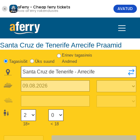
aFerry - Cheap ferry tickets
AVATUD
Ava aFerry rakenduses
Santa Cruz de Tenerife Arrecife Praamid
Erinev tagasireis
Tagasisõit
Üks suund
Andmed
18+
< 18