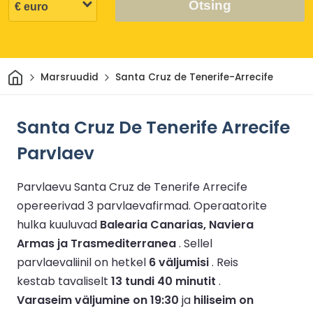
Otsing
Avaleht
Marsruudid
Santa Cruz de Tenerife-Arrecife
Santa Cruz De Tenerife Arrecife
Parvlaev
Parvlaevu Santa Cruz de Tenerife Arrecife
opereerivad 3 parvlaevafirmad.
Operaatorite
hulka kuuluvad
Balearia Canarias, Naviera
Armas ja Trasmediterranea
.
Sellel
parvlaevaliinil on hetkel
6 väljumisi
.
Reis
kestab tavaliselt
13 tundi 40 minutit
.
Varaseim väljumine on 19:30
ja
hiliseim on