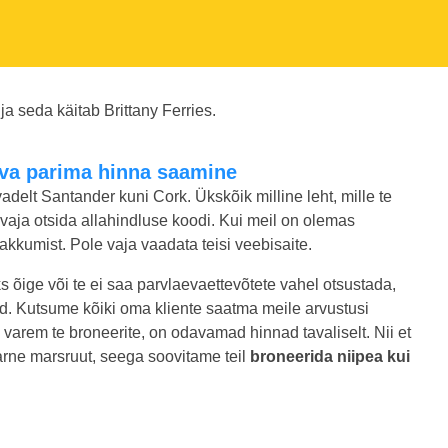
a seda käitab Brittany Ferries.
eva parima hinna saamine
adelt Santander kuni Cork. Ükskõik milline leht, mille te
e vaja otsida allahindluse koodi. Kui meil on olemas
kkumist. Pole vaja vaadata teisi veebisaite.
ks õige või te ei saa parvlaevaettevõtete vahel otsustada,
ed. Kutsume kõiki oma kliente saatma meile arvustusi
varem te broneerite, on odavamad hinnad tavaliselt. Nii et
arne marsruut, seega soovitame teil
broneerida niipea kui