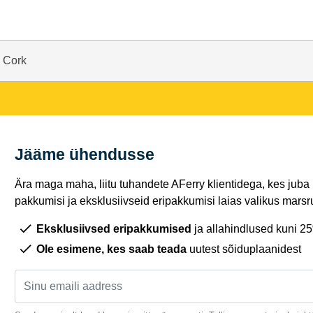
- Cork
Jääme ühendusse
Ära maga maha, liitu tuhandete AFerry klientidega, kes juba
pakkumisi ja eksklusiivseid eripakkumisi laias valikus marsru
Eksklusiivsed eripakkumised
ja allahindlused kuni 2
Ole esimene, kes saab teada
uutest sõiduplaanidest