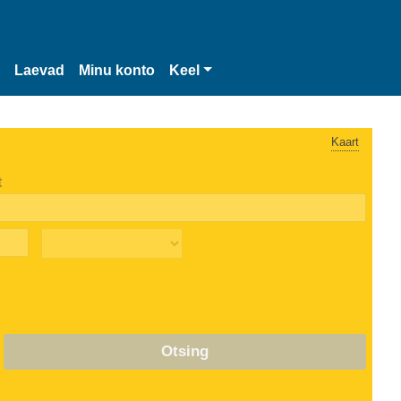
Laevad
Minu konto
Keel
Kaart
t
Otsing