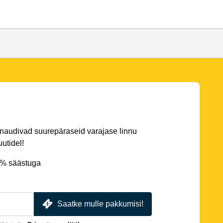
 naudivad suurepäraseid varajase linnu
utidel!
5% säästuga
Saatke mulle pakkumisi!