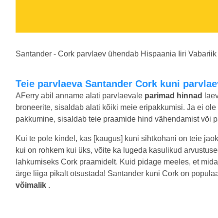
Santander - Cork parvlaev ühendab Hispaania Iiri Vabariik j
Teie parvlaeva Santander Cork kuni parvla
AFerry abil anname alati parvlaevale
parimad hinnad
laev
broneerite, sisaldab alati kõiki meie eripakkumisi. Ja ei ol
pakkumine, sisaldab teie praamide hind vähendamist või pa
Kui te pole kindel, kas [kaugus] kuni sihtkohani on teie jao
kui on rohkem kui üks, võite ka lugeda kasulikud arvustus
lahkumiseks Cork praamidelt. Kuid pidage meeles, et mida 
ärge liiga pikalt otsustada! Santander kuni Cork on popula
võimalik
.