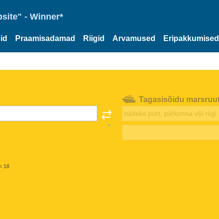
site" - Winner*
id
Praamisadamad
Riigid
Arvamused
Eripakkumised
Tagasisõidu marsruu
< 18