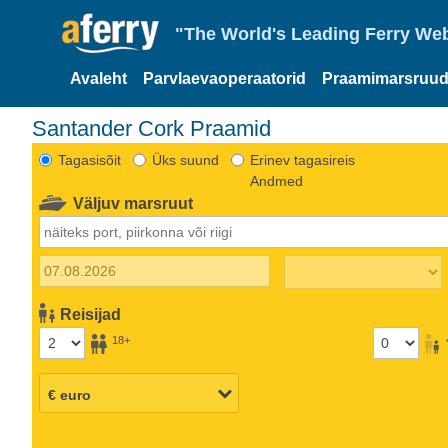
"The World's Leading Ferry Web
Avaleht
Parvlaevaoperaatorid
Praamimarsruud
Santander Cork Praamid
Tagasisõit
Üks suund
Erinev tagasireis
Andmed
Väljuv marsruut
Reisijad
18+