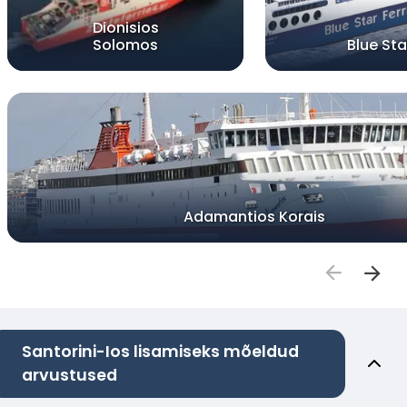
Dionisios
Solomos
Blue Star
Adamantios Korais
Santorini-Ios lisamiseks mõeldud
arvustused