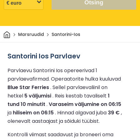
Otsing
Avaleht
Marsruudid
Santorini-Ios
Santorini Ios Parvlaev
Parvlaevu Santorini Ios opereerivad 1
parvlaevafirmad.
Operaatorite hulka kuuluvad
Blue Star Ferries
.
Sellel parvlaevaliinil on
hetkel
5 väljumisi
.
Reis kestab tavaliselt
1
tund 10 minutit
.
Varaseim väljumine on 06:15
ja
hiliseim on 06:15
.
Hinnad algavad juba
39 €
,
olenevalt aastaajast ja sõiduki tüübist.
Kontrolli viimast saadavust ja broneeri oma