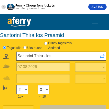
aFerry - Cheap ferry tickets
AVATUD
Ava aFerry rakenduses
Santorini Thira Ios Praamid
Erinev tagasireis
Tagasisõit
Üks suund
Andmed
18+
< 18