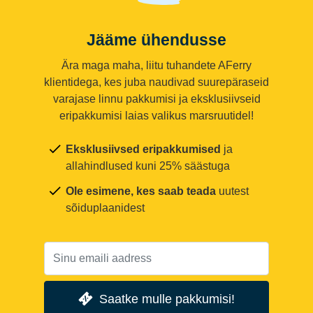
Jääme ühendusse
Ära maga maha, liitu tuhandete AFerry
klientidega, kes juba naudivad suurepäraseid
varajase linnu pakkumisi ja eksklusiivseid
eripakkumisi laias valikus marsruutidel!
Eksklusiivsed eripakkumised
ja
allahindlused kuni 25% säästuga
Ole esimene, kes saab teada
uutest
sõiduplaanidest
Saatke mulle pakkumisi!