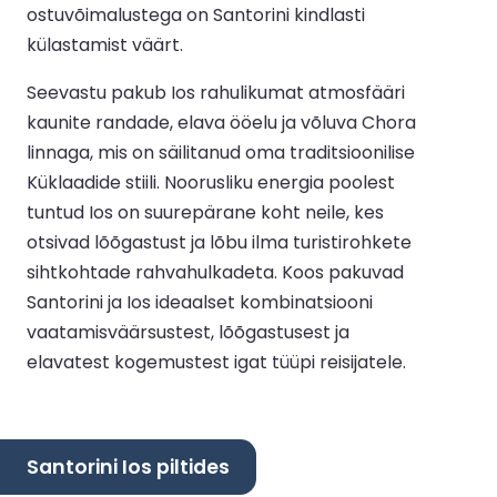
ostuvõimalustega on Santorini kindlasti
külastamist väärt.
Seevastu pakub Ios rahulikumat atmosfääri
kaunite randade, elava ööelu ja võluva Chora
linnaga, mis on säilitanud oma traditsioonilise
Küklaadide stiili. Noorusliku energia poolest
tuntud Ios on suurepärane koht neile, kes
otsivad lõõgastust ja lõbu ilma turistirohkete
sihtkohtade rahvahulkadeta. Koos pakuvad
Santorini ja Ios ideaalset kombinatsiooni
vaatamisväärsustest, lõõgastusest ja
elavatest kogemustest igat tüüpi reisijatele.
Santorini Ios piltides