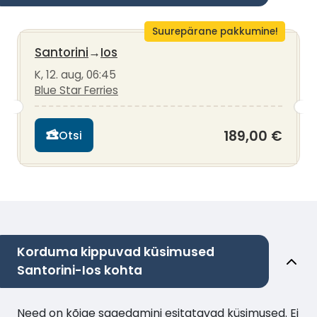
Suurepärane pakkumine!
Santorini
→
Ios
K, 12. aug, 06:45
Blue Star Ferries
189,00 €
Otsi
Korduma kippuvad küsimused
Santorini-Ios kohta
Need on kõige sagedamini esitatavad küsimused. Ei