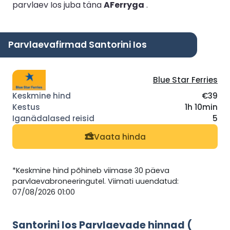
parvlaev Ios juba täna
AFerryga
.
Parvlaevafirmad Santorini Ios
Blue Star Ferries
€39
1h 10min
5
Vaata hinda
*Keskmine hind põhineb viimase 30 päeva
parvlaevabroneeringutel. Viimati uuendatud:
07/08/2026 01:00
Santorini Ios Parvlaevade hinnad (