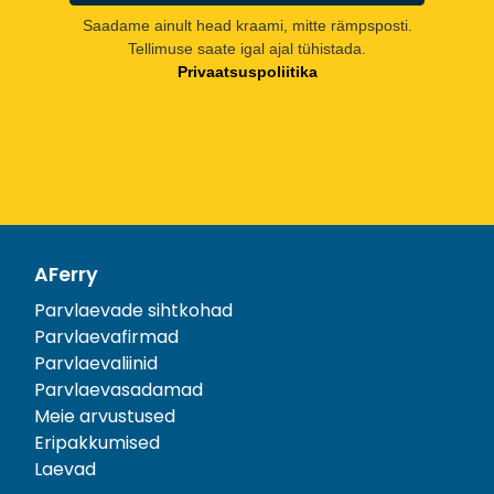
Saadame ainult head kraami, mitte rämpsposti.
Tellimuse saate igal ajal tühistada.
Privaatsuspoliitika
AFerry
Parvlaevade sihtkohad
Parvlaevafirmad
Parvlaevaliinid
Parvlaevasadamad
Meie arvustused
Eripakkumised
Laevad