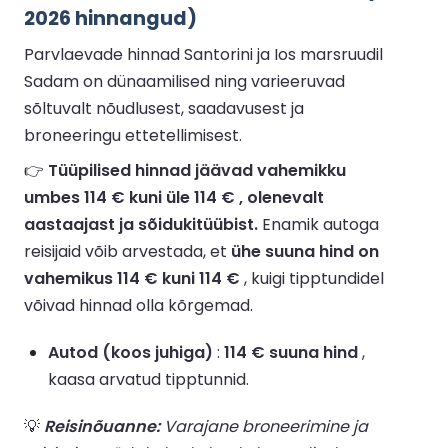
2026 hinnangud)
Parvlaevade hinnad Santorini ja Ios marsruudil
Sadam on dünaamilised ning varieeruvad
sõltuvalt nõudlusest, saadavusest ja
broneeringu ettetellimisest.
👉
Tüüpilised hinnad jäävad vahemikku
umbes 114 € kuni üle 114 € , olenevalt
aastaajast ja sõidukitüübist.
Enamik autoga
reisijaid võib arvestada, et
ühe suuna hind on
vahemikus 114 € kuni 114 €
, kuigi tipptundidel
võivad hinnad olla kõrgemad.
Autod (koos juhiga)
:
114 € suuna hind
,
kaasa arvatud tipptunnid.
💡
Reisinõuanne:
Varajane broneerimine ja