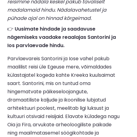
reisimine nädala keskel pakub tavaliselt
madalamaid hindu. Nädalavahetustel ja
pühade ajal on hinnad kõrgeimad.
👉
Uusimate hindade ja saadavuse
nägemiseks vaadake reaalajas Santorini ja
Ios parvlaevade hindu.
Parvlaevareis Santorini ja Iose vahel pakub
maalilist reisi üle Egeuse mere, võimaldades
külastajatel kogeda kahte Kreeka kuulsaimat
saart. Santorini, mis on tuntud oma
hingematvate päikeseloojangute,
dramaatiliste kaljude ja ikoonilise lubjatud
arhitektuuri poolest, meelitab ligi luksust ja
kultuuri otsivaid reisijaid. Elavate küladega nagu
Oia ja Fira, arvukate arheoloogiliste paikade
ning maailmatasemel söögikohtade ja