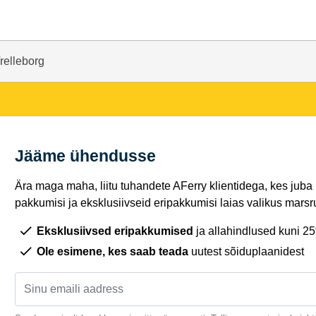
Trelleborg
Jääme ühendusse
Ära maga maha, liitu tuhandete AFerry klientidega, kes juba
pakkumisi ja eksklusiivseid eripakkumisi laias valikus marsru
Eksklusiivsed eripakkumised
ja allahindlused kuni 2
Ole esimene, kes saab teada
uutest sõiduplaanidest