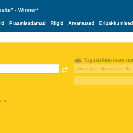
site" - Winner*
id
Praamisadamad
Riigid
Arvamused
Eripakkumised
Tagasisõidu marsruu
< 18