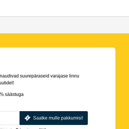
 naudivad suurepäraseid varajase linnu
utidel!
5% säästuga
Saatke mulle pakkumisi!