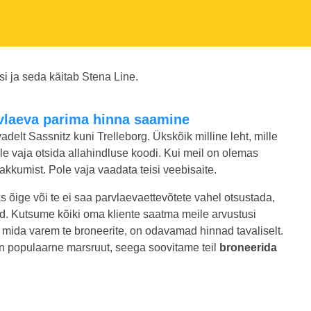
i ja seda käitab Stena Line.
arvlaeva parima hinna saamine
adelt Sassnitz kuni Trelleborg. Ükskõik milline leht, mille
 ole vaja otsida allahindluse koodi. Kui meil on olemas
kkumist. Pole vaja vaadata teisi veebisaite.
ks õige või te ei saa parvlaevaettevõtete vahel otsustada,
ed. Kutsume kõiki oma kliente saatma meile arvustusi
 mida varem te broneerite, on odavamad hinnad tavaliselt.
g on populaarne marsruut, seega soovitame teil
broneerida