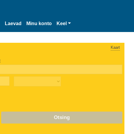
Laevad
Minu konto
Keel
Kaart
t
Otsing