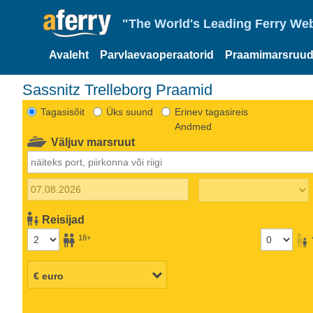
"The World's Leading Ferry Web
Avaleht
Parvlaevaoperaatorid
Praamimarsruud
Sassnitz Trelleborg Praamid
Tagasisõit
Üks suund
Erinev tagasireis
Andmed
Väljuv marsruut
Reisijad
18+