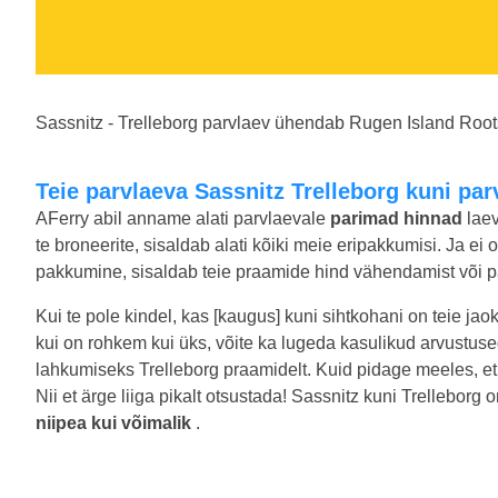
Sassnitz - Trelleborg parvlaev ühendab Rugen Island Roots
Teie parvlaeva Sassnitz Trelleborg kuni p
AFerry abil anname alati parvlaevale
parimad hinnad
laev
te broneerite, sisaldab alati kõiki meie eripakkumisi. Ja ei
pakkumine, sisaldab teie praamide hind vähendamist või pa
Kui te pole kindel, kas [kaugus] kuni sihtkohani on teie jao
kui on rohkem kui üks, võite ka lugeda kasulikud arvustus
lahkumiseks Trelleborg praamidelt. Kuid pidage meeles, et
Nii et ärge liiga pikalt otsustada! Sassnitz kuni Trellebor
niipea kui võimalik
.