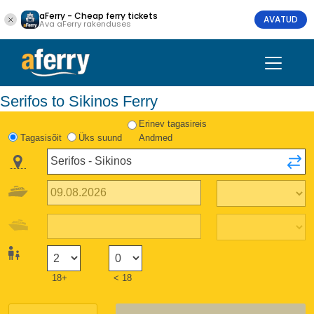
aFerry - Cheap ferry tickets
AVATUD
Ava aFerry rakenduses
Serifos to Sikinos Ferry
Erinev tagasireis
Tagasisõit
Üks suund
Andmed
18+
< 18