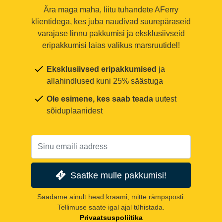
Ära maga maha, liitu tuhandete AFerry
klientidega, kes juba naudivad suurepäraseid
varajase linnu pakkumisi ja eksklusiivseid
eripakkumisi laias valikus marsruutidel!
Eksklusiivsed eripakkumised
ja
allahindlused kuni 25% säästuga
Ole esimene, kes saab teada
uutest
sõiduplaanidest
Saatke mulle pakkumisi!
Saadame ainult head kraami, mitte rämpsposti.
Tellimuse saate igal ajal tühistada.
Privaatsuspoliitika