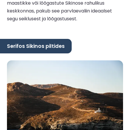
maastikke või lõõgastute Sikinose rahulikus
keskkonnas, pakub see parvlaevaliin ideaalset
segu seiklusest ja lõõgastusest.
Serifos Sikinos piltides