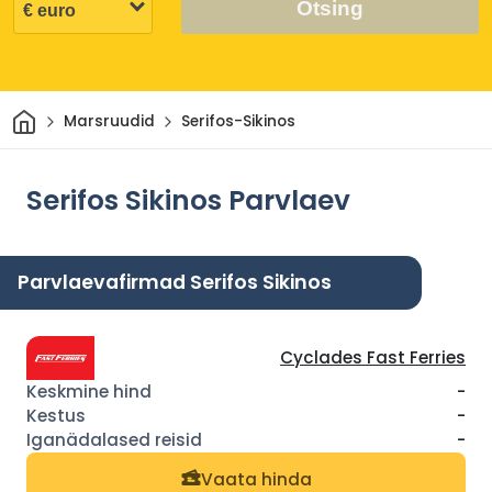
Otsing
Avaleht
Marsruudid
Serifos-Sikinos
Serifos Sikinos Parvlaev
Parvlaevafirmad Serifos Sikinos
Cyclades Fast Ferries
-
-
-
Vaata hinda