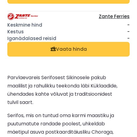
Zante Ferries
-
-
-
Vaata hinda
Parvlaevareis Serifosest Sikinosele pakub
maalilist ja rahulikku teekonda läbi Küklaadide,
ühendades kahte võluvat ja traditsioonidest
tulvil saart.
Serifos, mis on tuntud oma karmi maastiku ja
puutumatute randade poolest, uhkeldab
mäetipul asuva postkaarditäiusliku Choraga,