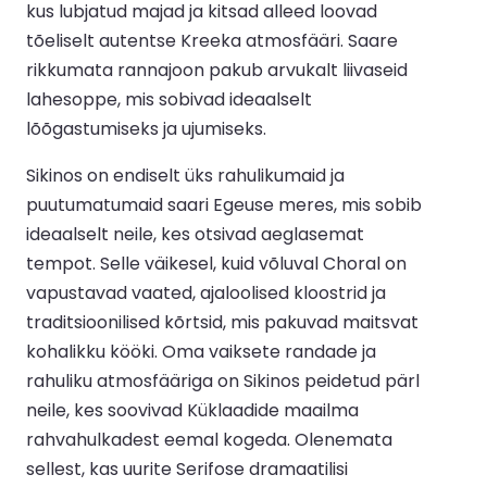
kus lubjatud majad ja kitsad alleed loovad
tõeliselt autentse Kreeka atmosfääri. Saare
rikkumata rannajoon pakub arvukalt liivaseid
lahesoppe, mis sobivad ideaalselt
lõõgastumiseks ja ujumiseks.
Sikinos on endiselt üks rahulikumaid ja
puutumatumaid saari Egeuse meres, mis sobib
ideaalselt neile, kes otsivad aeglasemat
tempot. Selle väikesel, kuid võluval Choral on
vapustavad vaated, ajaloolised kloostrid ja
traditsioonilised kõrtsid, mis pakuvad maitsvat
kohalikku kööki. Oma vaiksete randade ja
rahuliku atmosfääriga on Sikinos peidetud pärl
neile, kes soovivad Küklaadide maailma
rahvahulkadest eemal kogeda. Olenemata
sellest, kas uurite Serifose dramaatilisi