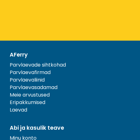
AFerry
Parvlaevade sihtkohad
Parvlaevafirmad
Parvlaevaliinid
Parvlaevasadamad
Meie arvustused
Eripakkumised
Laevad
Abi ja kasulik teave
Minu konto