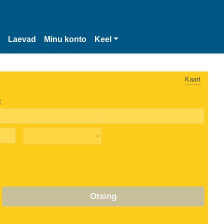
Laevad
Minu konto
Keel
Kaart
t
Otsing