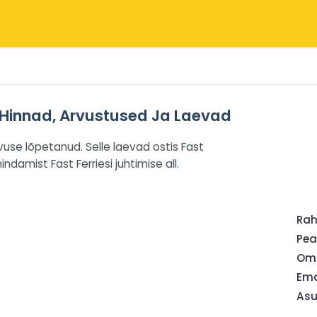
 Hinnad, Arvustused Ja Laevad
use lõpetanud. Selle laevad ostis Fast
damist Fast Ferriesi juhtimise all.
Ra
Pea
Oma
Ema
Asu