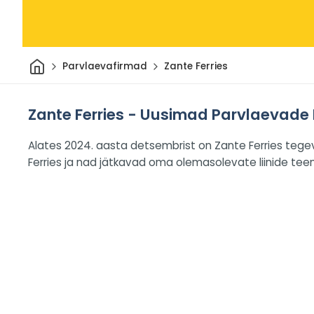
Avaleht
Parvlaevafirmad
Zante Ferries
Zante Ferries - Uusimad Parvlaevade
Alates 2024. aasta detsembrist on Zante Ferries tegev
Ferries ja nad jätkavad oma olemasolevate liinide teenin