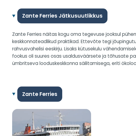
Zante Ferries Jätkusuutlikkus
Zante Ferries näitas kogu oma tegevuse jooksul pühen
keskkonnateadlikud praktikad. Ettevõte tegi jõupingut
rahvusvahelisi eeskirju. Lisaks kütusekulu vähendamise
fookus oli suures osas usaldusväärsete ja tõhusate p
ümbritseva looduskeskkonna säilitamisega, eriti ökoloog
Zante Ferries