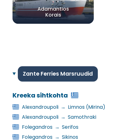
Adamantios
Korais
Zante Ferries Marsruudid
Kreeka sihtkohta
Alexandroupoli
→
Limnos (Mirina)
Alexandroupoli
→
Samothraki
Folegandros
→
Serifos
Folegandros
→
Sikinos