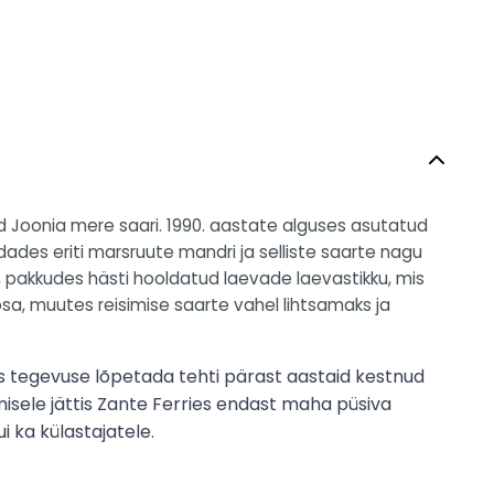
id Joonia mere saari. 1990. aastate alguses asutatud
ades eriti marsruute mandri ja selliste saarte nagu
a, pakkudes hästi hooldatud laevade laevastikku, mis
u osa, muutes reisimise saarte vahel lihtsamaks ja
us tegevuse lõpetada tehti pärast aastaid kestnud
isele jättis Zante Ferries endast maha püsiva
i ka külastajatele.