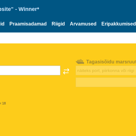
site" - Winner*
id
Praamisadamad
Riigid
Arvamused
Eripakkumised
Tagasisõidu marsruu
< 18