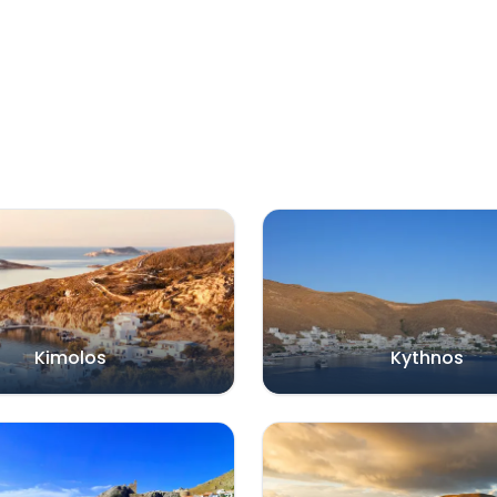
Kimolos
Kythnos