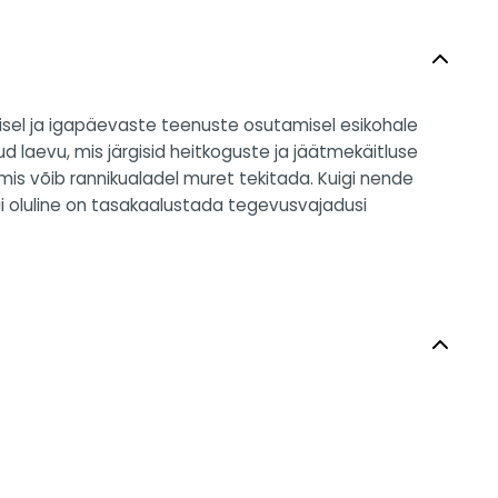
isel ja igapäevaste teenuste osutamisel esikohale
 laevu, mis järgisid heitkoguste ja jäätmekäitluse
mis võib rannikualadel muret tekitada. Kuigi nende
i oluline on tasakaalustada tegevusvajadusi