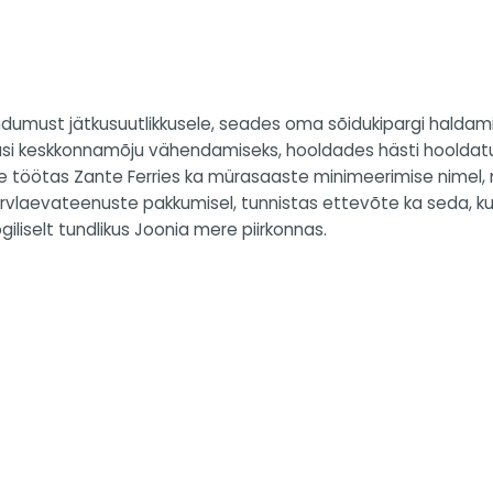
dumust jätkusuutlikkusele, seades oma sõidukipargi haldam
usi keskkonnamõju vähendamiseks, hooldades hästi hooldatud
le töötas Zante Ferries ka mürasaaste minimeerimise nimel, 
arvlaevateenuste pakkumisel, tunnistas ettevõte ka seda, ku
iliselt tundlikus Joonia mere piirkonnas.