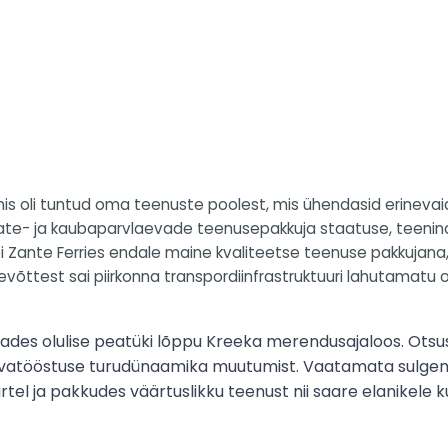
 mis oli tuntud oma teenuste poolest, mis ühendasid erineva
ijate- ja kaubaparvlaevade teenusepakkuja staatuse, teenind
lõi Zante Ferries endale maine kvaliteetse teenuse pakkujan
 Ettevõttest sai piirkonna transpordiinfrastruktuuri lahutamat
stades olulise peatüki lõppu Kreeka merendusajaloos. Ots
vlaevatööstuse turudünaamika muutumist. Vaatamata sulgem
tel ja pakkudes väärtuslikku teenust nii saare elanikele ku