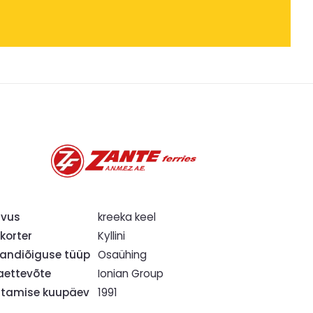
hvus
kreeka keel
korter
Kyllini
ndiõiguse tüüp
Osaühing
ettevõte
Ionian Group
tamise kuupäev
1991