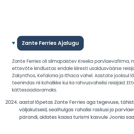
Zante Ferries Ajalugu
Zante Ferries oli silmapaistev Kreeka parvlaevafirma,
ettevõte kindlustas endale kiiresti usaldusväärse reis
Zakynthos, Kefalonia ja Ithaca vahel. Aastate jooksul 
teenindas nii kohalikke kui ka rahvusvahelisi reisijaid.
kättesaadavamaks.
aastal lõpetas Zante Ferries aga tegevuse, tähi
väljakutseid, sealhulgas rahalisi raskusi ja par
pärandi, aidates kaasa turismi kasvule Joonia saar