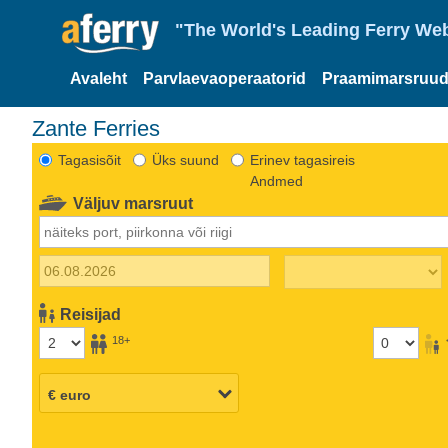
"The World's Leading Ferry Web
Avaleht
Parvlaevaoperaatorid
Praamimarsruud
Zante Ferries
Tagasisõit
Üks suund
Erinev tagasireis
Andmed
Väljuv marsruut
Reisijad
18+