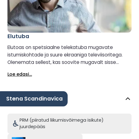
Elutuba
Elutoas on spetsiaalne telekatuba mugavate
istumiskohtade ja suure ekraaniga televiisoritega.
Olenemata sellest, kas soovite mugavalt sisse
seada ja vaadata või lihtsalt lõõgastuda, on valik
Loe edasi...
teie.
Stena Scandinavica
PRM (piiratud liikumisvõimega isikute)
juurdepääs