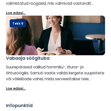
valmistatud roogasid, mis valmivad vastavalt
tellimusele. Aperitiivid, veinid, karastusjoogid ja
Loe edasi...
õhtusöögijärgsed joogid pakuvad ideaalset lisandit.
Saadaval on ka lastemenüü.
Tekk 8
Vabaaja söögituba
Suurepärased valikud hommiku-, lõuna- ja
õhtusöögiks. Samuti saate valida kergete suupistete
või võileibade vahel, mida serveeritakse teie
eelistatud kuuma või külma joogiga, olgu see siis
Loe edasi...
alkohoolne või alkoholivaba.
Infopunktid