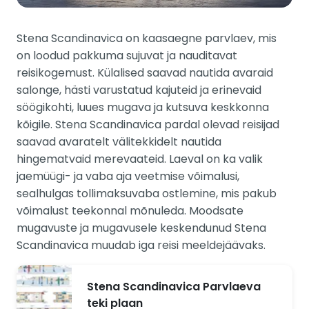
Stena Scandinavica on kaasaegne parvlaev, mis
on loodud pakkuma sujuvat ja nauditavat
reisikogemust. Külalised saavad nautida avaraid
salonge, hästi varustatud kajuteid ja erinevaid
söögikohti, luues mugava ja kutsuva keskkonna
kõigile. Stena Scandinavica pardal olevad reisijad
saavad avaratelt välitekkidelt nautida
hingematvaid merevaateid. Laeval on ka valik
jaemüügi- ja vaba aja veetmise võimalusi,
sealhulgas tollimaksuvaba ostlemine, mis pakub
võimalust teekonnal mõnuleda. Moodsate
mugavuste ja mugavusele keskendunud Stena
Scandinavica muudab iga reisi meeldejäävaks.
Stena Scandinavica Parvlaeva
teki plaan