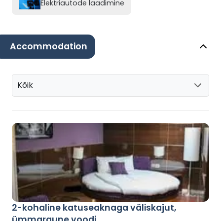
Elektriautode laadimine
Accommodation
Kõik
2-kohaline katuseaknaga väliskajut,
ümmargune voodi