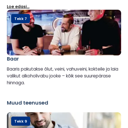
Avatud, kui ilmastikuolud lubavad.
Loe edasi...
Tekk 7
Baar
Baaris pakutakse õlut, veini, vahuveini, kokteile ja laia
valikut alkoholivabu jooke – kõik see suurepärase
hinnaga.
Muud teenused
Tekk 9