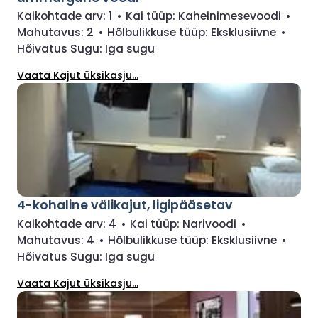
Kaikohtade arv:
1
•
Kai tüüp:
Kaheinimesevoodi
•
Mahutavus:
2
•
Hõlbulikkuse tüüp:
Eksklusiivne
•
Hõivatus Sugu:
Iga sugu
Vaata Kajut üksikasju...
4-kohaline välikajut, ligipääsetav
Kaikohtade arv:
4
•
Kai tüüp:
Narivoodi
•
Mahutavus:
4
•
Hõlbulikkuse tüüp:
Eksklusiivne
•
Hõivatus Sugu:
Iga sugu
Vaata Kajut üksikasju...