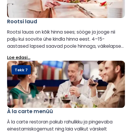
Rootsi laud
Rootsi lauas on kõik hinna sees; sööge ja jooge nii
palju kui soovite ühe kindla hinna eest. 4–15-
aastased lapsed saavad poole hinnaga, väikelapsed
söövad tasuta. Stena Line'i puhul tähendab kõik
Loe edasi...
hinnas pakett tõesti kõikehõlmavat. Koha
kindlustamiseks on soovitatav eelbroneerimine.
Tekk 7
Lahtiolekuajad võivad laevati erineda.
À la carte menüü
À la carte restoran pakub rahulikku ja pingevaba
einestamiskogemust ning laia valikut värskelt