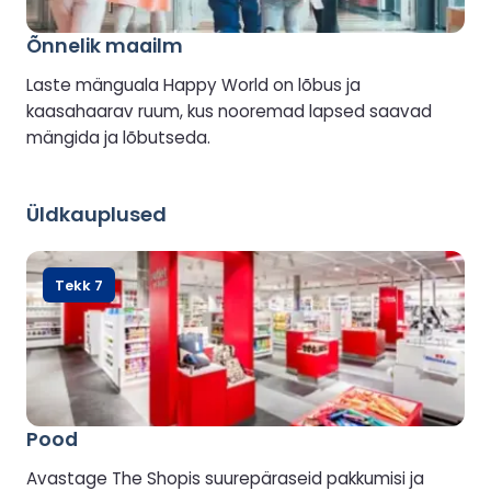
Õnnelik maailm
Laste mänguala Happy World on lõbus ja
kaasahaarav ruum, kus nooremad lapsed saavad
mängida ja lõbutseda.
Üldkauplused
Tekk 7
Pood
Avastage The Shopis suurepäraseid pakkumisi ja