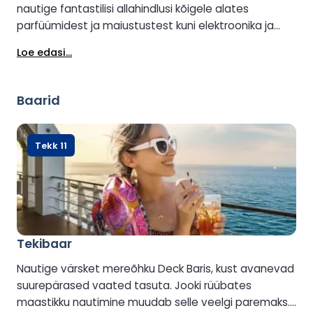
nautige fantastilisi allahindlusi kõigele alates
parfüümidest ja maiustustest kuni elektroonika ja
kingitusteni.
Loe edasi...
Baarid
Tekk 11
Tekibaar
Nautige värsket mereõhku Deck Baris, kust avanevad
suurepärased vaated tasuta. Jooki rüübates
maastikku nautimine muudab selle veelgi paremaks.