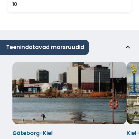
10
Teenindatavad marsruudid
Göteborg-Kiel
Kiel