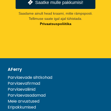
Saatke mulle pakkumisi!
Saadame ainult head kraami, mitte rämpsposti.
Tellimuse saate igal ajal tühistada.
Privaatsuspoliitika
AFerry
Parvlaevade sihtkohad
Parvlaevafirmad
Parvlaevaliinid
Parvlaevasadamad
Meie arvustused
Eripakkumised