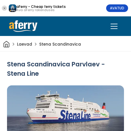
aFerry - Cheap ferry tickets
AVATUD
Ava aFerry rakenduses
Avaleht
Laevad
Stena Scandinavica
Stena Scandinavica Parvlaev -
Stena Line