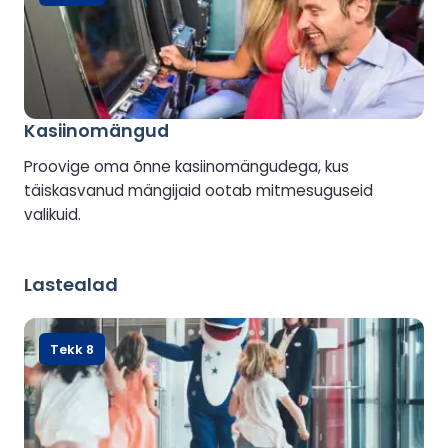
Kasiinomängud
Proovige oma õnne kasiinomängudega, kus
täiskasvanud mängijaid ootab mitmesuguseid
valikuid.
Lastealad
Tekk 8