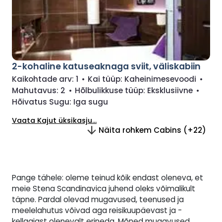
2-kohaline katuseaknaga sviit, väliskabiin
Kaikohtade arv:
1
•
Kai tüüp:
Kaheinimesevoodi
•
Mahutavus:
2
•
Hõlbulikkuse tüüp:
Eksklusiivne
•
Hõivatus Sugu:
Iga sugu
Vaata Kajut üksikasju...
Näita rohkem Cabins (+22)
Pange tähele: oleme teinud kõik endast oleneva, et
meie Stena Scandinavica juhend oleks võimalikult
täpne. Pardal olevad mugavused, teenused ja
meelelahutus võivad aga reisikuupäevast ja -
kellaajast olenevalt erineda. Mõned mugavused