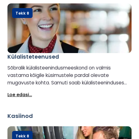
Tekk 8
Külalisteteenused
Sõbralik külalisteenindusmeeskond on valmis
vastama kõigile küsimustele pardal olevate
mugavuste kohta. Samuti saab külalisteeninduses
korraldada salongi või kajuti uuendamist (saadavuse
Loe edasi...
korral).
Kasiinod
Tekk 8