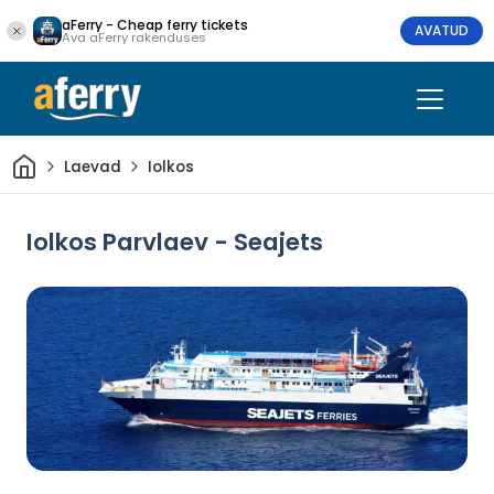
aFerry - Cheap ferry tickets
AVATUD
Ava aFerry rakenduses
Avaleht
Laevad
Iolkos
Iolkos Parvlaev - Seajets