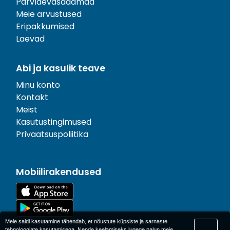
Parvlaevasadamad
Meie arvustused
Eripakkumised
Laevad
Abi ja kasulik teave
Minu konto
Kontakt
Meist
Kasutustingimused
Privaatsuspoliitika
Mobiilirakendused
Meie saidi kasutamine tähendab, et nõustute küpsiste ja sarnaste
tehnoloogiate kasutamisega. Nende keelamiseks lugege palun meie