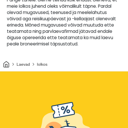
meie Iolkos juhend oleks võimalikult täpne. Pardal
olevad mugavused, teenused ja meelelahutus
võivad aga reisikuupäevast ja -kellaajast olenevalt
erineda. Mõned mugavused võivad muutuda ette
teatamata ning parvlaevafirmad jätavad endale
õiguse opereerida ette teatamata ka muid laevu
peale broneerimisel täpsustatud.
Avaleht
Laevad
Iolkos