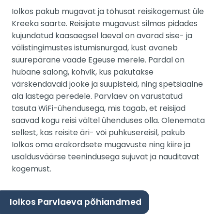
Iolkos pakub mugavat ja tõhusat reisikogemust üle
Kreeka saarte. Reisijate mugavust silmas pidades
kujundatud kaasaegsel laeval on avarad sise- ja
välistingimustes istumisnurgad, kust avaneb
suurepärane vaade Egeuse merele. Pardal on
hubane salong, kohvik, kus pakutakse
värskendavaid jooke ja suupisteid, ning spetsiaalne
ala lastega peredele. Parvlaev on varustatud
tasuta WiFi-ühendusega, mis tagab, et reisijad
saavad kogu reisi vältel ühenduses olla. Olenemata
sellest, kas reisite äri- või puhkusereisil, pakub
Iolkos oma erakordsete mugavuste ning kiire ja
usaldusväärse teenindusega sujuvat ja nauditavat
kogemust.
Iolkos Parvlaeva põhiandmed