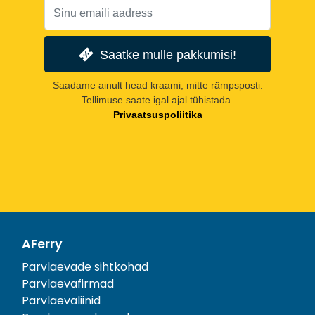
Saatke mulle pakkumisi!
Saadame ainult head kraami, mitte rämpsposti.
Tellimuse saate igal ajal tühistada.
Privaatsuspoliitika
AFerry
Parvlaevade sihtkohad
Parvlaevafirmad
Parvlaevaliinid