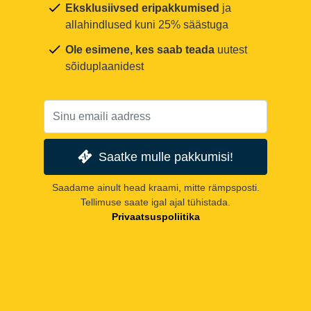
Eksklusiivsed eripakkumised
ja
allahindlused kuni 25% säästuga
Ole esimene, kes saab teada
uutest
sõiduplaanidest
Saatke mulle pakkumisi!
Saadame ainult head kraami, mitte rämpsposti.
Tellimuse saate igal ajal tühistada.
Privaatsuspoliitika