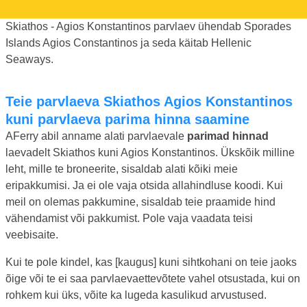
Skiathos - Agios Konstantinos parvlaev ühendab Sporades
Islands Agios Constantinos ja seda käitab Hellenic
Seaways.
Teie parvlaeva Skiathos Agios Konstantinos
kuni parvlaeva parima hinna saamine
AFerry abil anname alati parvlaevale
parimad hinnad
laevadelt Skiathos kuni Agios Konstantinos. Ükskõik milline
leht, mille te broneerite, sisaldab alati kõiki meie
eripakkumisi. Ja ei ole vaja otsida allahindluse koodi. Kui
meil on olemas pakkumine, sisaldab teie praamide hind
vähendamist või pakkumist. Pole vaja vaadata teisi
veebisaite.
Kui te pole kindel, kas [kaugus] kuni sihtkohani on teie jaoks
õige või te ei saa parvlaevaettevõtete vahel otsustada, kui on
rohkem kui üks, võite ka lugeda kasulikud arvustused.