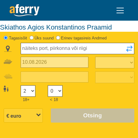
Skiathos Agios Konstantinos Praamid
Tagasisõit
Üks suund
Erinev tagasireis Andmed
18+
< 18
Otsing