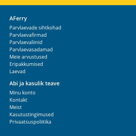
AFerry
Parvlaevade sihtkohad
Parvlaevafirmad
Parvlaevaliinid
Parvlaevasadamad
Meie arvustused
Eripakkumised
Laevad
Abi ja kasulik teave
Minu konto
Kontakt
Meist
Kasutustingimused
Privaatsuspoliitika