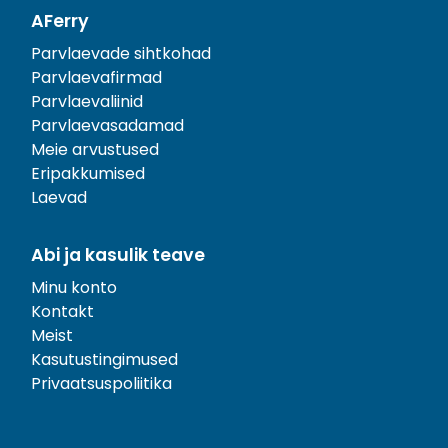
AFerry
Parvlaevade sihtkohad
Parvlaevafirmad
Parvlaevaliinid
Parvlaevasadamad
Meie arvustused
Eripakkumised
Laevad
Abi ja kasulik teave
Minu konto
Kontakt
Meist
Kasutustingimused
Privaatsuspoliitika