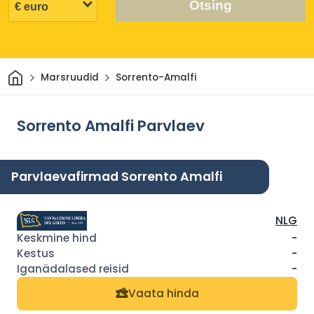
Otsing
Avaleht
Marsruudid
Sorrento-Amalfi
Sorrento Amalfi Parvlaev
Parvlaevafirmad Sorrento Amalfi
NLG
-
-
-
Vaata hinda