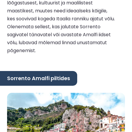
lõõgastusest, kultuurist ja maalilistest
maastikest, muutes need ideaalseks kõigile,
kes soovivad kogeda Itaalia ranniku ajatut võlu.
Olenemata sellest, kas jalutate Sorrento
sagivatel tänavatel või avastate Amalfi iidset
võlu, lubavad mõlemad linnad unustamatut
põgenemist.
Sorrento Amalfi piltides