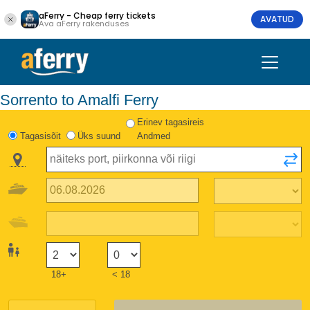
aFerry - Cheap ferry tickets
AVATUD
Ava aFerry rakenduses
Sorrento to Amalfi Ferry
Erinev tagasireis
Tagasisõit
Üks suund
Andmed
18+
< 18