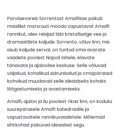
Parvlaevareis Sorrentost Amalfisse pakub
maalilist marsruuti mööda vapustavat Amalfi
rannikut, viies reisijad läbi kristallselge vee ja
dramaatiliste kaljude. Sorrento, võluv linn, mis
asub kaljude serval, on tuntud oma avarate
vaadete poolest Napoli lahele, elavate
tänavate ja ajaloolise keskuse. Selle võluvad
väljakud, kohalikud sidrunisalud ja omapärased
kohvikud muudavad selle ideaalseks kohaks
lõõgastumiseks ja avastamiseks.
Amalfi, ajaloo ja ilu poolest rikas linn, on koduks
suurepärasele Amalfi katedraalile ja
vapustavatele rannikuvaadetele. Mõlemad
sihtkohad pakuvad ideaalset segu