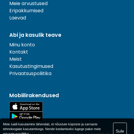
Meie arvustused
Eripakkumised
Laevad
Abi ja kasulik teave
Minu konto
Kontakt
Meist
Kasutustingimused
Privaatsuspoliitika
Mobiilirakendused
Meie saidi kasutamine tähendab, et nõustute küpsiste ja sarnaste
tehnoloogiate kasutamisega. Nende keelamiseks lugege palun meie
Sule
© 1977-
2026
AFerry Ltd. Kõik õigused kaitstud..
privaatsuspoliitika
.