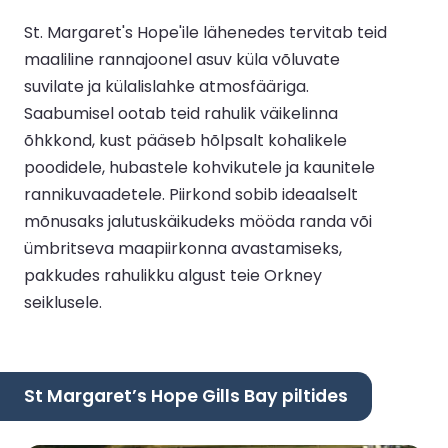
St. Margaret's Hope'ile lähenedes tervitab teid
maaliline rannajoonel asuv küla võluvate
suvilate ja külalislahke atmosfääriga.
Saabumisel ootab teid rahulik väikelinna
õhkkond, kust pääseb hõlpsalt kohalikele
poodidele, hubastele kohvikutele ja kaunitele
rannikuvaadetele. Piirkond sobib ideaalselt
mõnusaks jalutuskäikudeks mööda randa või
ümbritseva maapiirkonna avastamiseks,
pakkudes rahulikku algust teie Orkney
seiklusele.
St Margaret’s Hope Gills Bay piltides