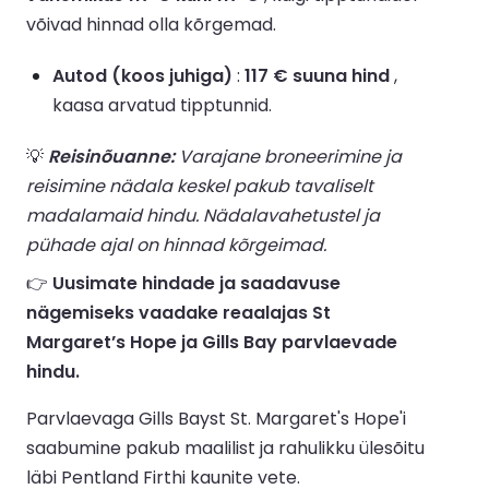
võivad hinnad olla kõrgemad.
Autod (koos juhiga)
:
117 € suuna hind
,
kaasa arvatud tipptunnid.
💡
Reisinõuanne:
Varajane broneerimine ja
reisimine nädala keskel pakub tavaliselt
madalamaid hindu. Nädalavahetustel ja
pühade ajal on hinnad kõrgeimad.
👉
Uusimate hindade ja saadavuse
nägemiseks vaadake reaalajas St
Margaret’s Hope ja Gills Bay parvlaevade
hindu.
Parvlaevaga Gills Bayst St. Margaret's Hope'i
saabumine pakub maalilist ja rahulikku ülesõitu
läbi Pentland Firthi kaunite vete.