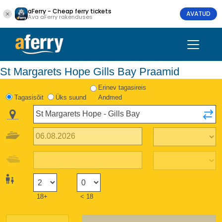
aFerry - Cheap ferry tickets
AVATUD
Ava aFerry rakenduses
St Margarets Hope Gills Bay Praamid
Erinev tagasireis
Tagasisõit
Üks suund
Andmed
18+
< 18