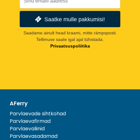
Saatke mulle pakkumisi!
Saadame ainult head kraami, mitte rämpsposti.
Tellimuse saate igal ajal tühistada.
Privaatsuspoliitika
AFerry
Parvlaevade sihtkohad
Parvlaevafirmad
Parvlaevaliinid
Parvlaevasadamad