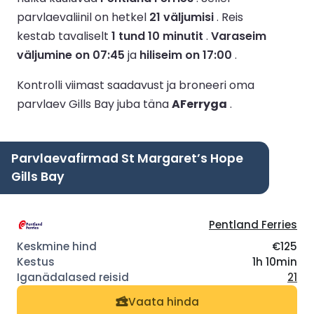
parvlaevaliinil on hetkel
21 väljumisi
.
Reis
kestab tavaliselt
1 tund 10 minutit
.
Varaseim
väljumine on 07:45
ja
hiliseim on 17:00
.
Kontrolli viimast saadavust ja broneeri oma
parvlaev Gills Bay juba täna
AFerryga
.
Parvlaevafirmad St Margaret’s Hope
Gills Bay
Pentland Ferries
€125
1h 10min
21
Vaata hinda