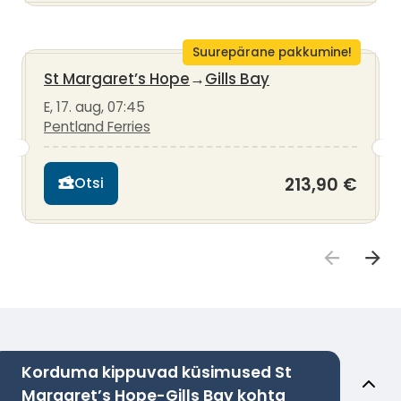
Suurepärane pakkumine!
St Margaret’s Hope
→
Gills Bay
E, 17. aug, 07:45
Pentland Ferries
213,90 €
Otsi
Korduma kippuvad küsimused St
Margaret’s Hope-Gills Bay kohta