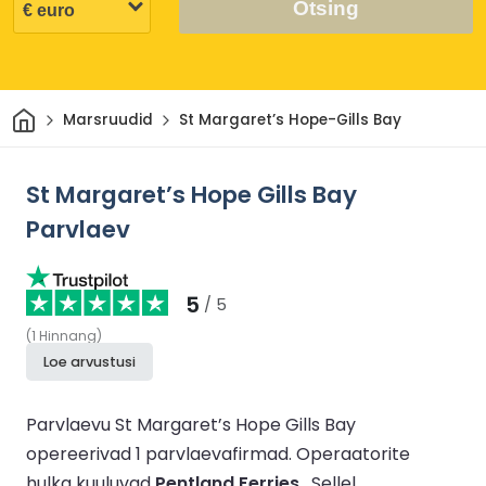
Otsing
Avaleht
Marsruudid
St Margaret’s Hope-Gills Bay
St Margaret’s Hope Gills Bay
Parvlaev
5
/ 5
(
1
Hinnang
)
Loe arvustusi
Parvlaevu St Margaret’s Hope Gills Bay
opereerivad 1 parvlaevafirmad.
Operaatorite
hulka kuuluvad
Pentland Ferries
.
Sellel