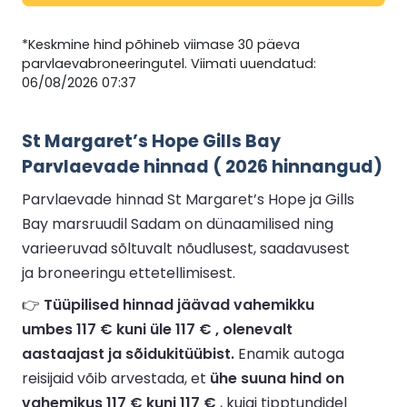
*Keskmine hind põhineb viimase 30 päeva
parvlaevabroneeringutel. Viimati uuendatud:
06/08/2026 07:37
St Margaret’s Hope Gills Bay
Parvlaevade hinnad ( 2026 hinnangud)
Parvlaevade hinnad St Margaret’s Hope ja Gills
Bay marsruudil Sadam on dünaamilised ning
varieeruvad sõltuvalt nõudlusest, saadavusest
ja broneeringu ettetellimisest.
👉
Tüüpilised hinnad jäävad vahemikku
umbes 117 € kuni üle 117 € , olenevalt
aastaajast ja sõidukitüübist.
Enamik autoga
reisijaid võib arvestada, et
ühe suuna hind on
vahemikus 117 € kuni 117 €
, kuigi tipptundidel