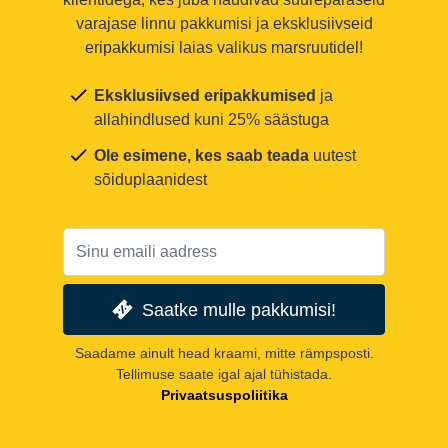
varajase linnu pakkumisi ja eksklusiivseid
eripakkumisi laias valikus marsruutidel!
Eksklusiivsed eripakkumised
ja
allahindlused kuni 25% säästuga
Ole esimene, kes saab teada
uutest
sõiduplaanidest
Saatke mulle pakkumisi!
Saadame ainult head kraami, mitte rämpsposti.
Tellimuse saate igal ajal tühistada.
Privaatsuspoliitika