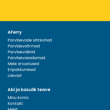
AFerry
Parvlaevade sihtkohad
Parvlaevafirmad
Parvlaevaliinid
Parvlaevasadamad
Meie arvustused
Eripakkumised
Laevad
Abi ja kasulik teave
Minu konto
Kontakt
Meist