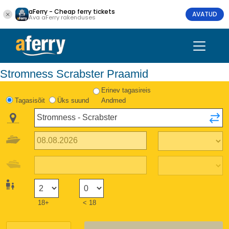
aFerry - Cheap ferry tickets
AVATUD
Ava aFerry rakenduses
Stromness Scrabster Praamid
Erinev tagasireis
Tagasisõit
Üks suund
Andmed
18+
< 18