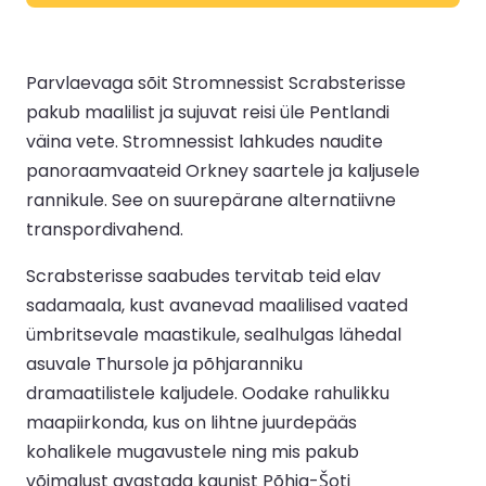
Parvlaevaga sõit Stromnessist Scrabsterisse
pakub maalilist ja sujuvat reisi üle Pentlandi
väina vete. Stromnessist lahkudes naudite
panoraamvaateid Orkney saartele ja kaljusele
rannikule. See on suurepärane alternatiivne
transpordivahend.
Scrabsterisse saabudes tervitab teid elav
sadamaala, kust avanevad maalilised vaated
ümbritsevale maastikule, sealhulgas lähedal
asuvale Thursole ja põhjaranniku
dramaatilistele kaljudele. Oodake rahulikku
maapiirkonda, kus on lihtne juurdepääs
kohalikele mugavustele ning mis pakub
võimalust avastada kaunist Põhja-Šoti