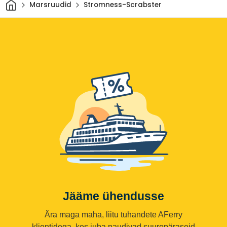
Avaleht
Marsruudid
Stromness-Scrabster
Jääme ühendusse
Ära maga maha, liitu tuhandete AFerry
klientidega, kes juba naudivad suurepäraseid