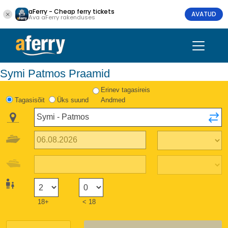
aFerry - Cheap ferry tickets
AVATUD
Ava aFerry rakenduses
Symi Patmos Praamid
Erinev tagasireis
Tagasisõit
Üks suund
Andmed
18+
< 18