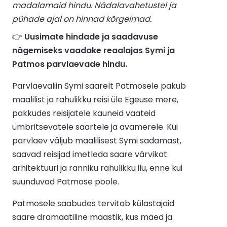
madalamaid hindu. Nädalavahetustel ja
pühade ajal on hinnad kõrgeimad.
👉
Uusimate hindade ja saadavuse
nägemiseks vaadake reaalajas Symi ja
Patmos parvlaevade hindu.
Parvlaevaliin Symi saarelt Patmosele pakub
maalilist ja rahulikku reisi üle Egeuse mere,
pakkudes reisijatele kauneid vaateid
ümbritsevatele saartele ja avamerele. Kui
parvlaev väljub maalilisest Symi sadamast,
saavad reisijad imetleda saare värvikat
arhitektuuri ja ranniku rahulikku ilu, enne kui
suunduvad Patmose poole.
Patmosele saabudes tervitab külastajaid
saare dramaatiline maastik, kus mäed ja