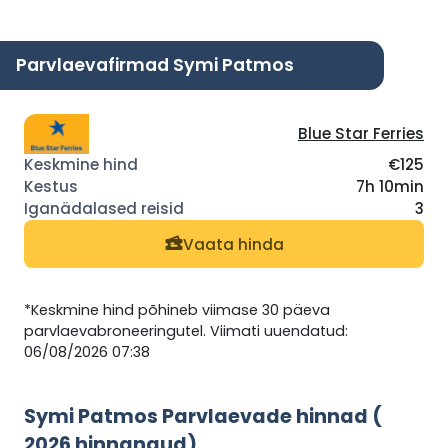
Parvlaevafirmad Symi Patmos
Blue Star Ferries
€125
7h 10min
3
Vaata hinda
*Keskmine hind põhineb viimase 30 päeva
parvlaevabroneeringutel. Viimati uuendatud:
06/08/2026 07:38
Symi Patmos Parvlaevade hinnad (
2026 hinnangud)