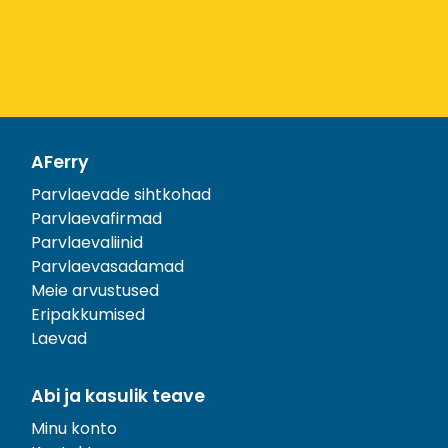
AFerry
Parvlaevade sihtkohad
Parvlaevafirmad
Parvlaevaliinid
Parvlaevasadamad
Meie arvustused
Eripakkumised
Laevad
Abi ja kasulik teave
Minu konto