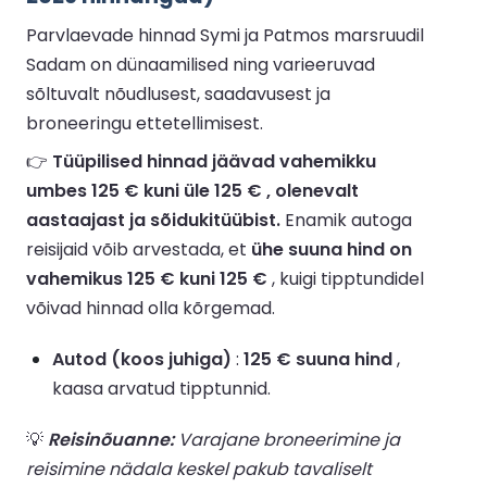
Parvlaevade hinnad Symi ja Patmos marsruudil
Sadam on dünaamilised ning varieeruvad
sõltuvalt nõudlusest, saadavusest ja
broneeringu ettetellimisest.
👉
Tüüpilised hinnad jäävad vahemikku
umbes 125 € kuni üle 125 € , olenevalt
aastaajast ja sõidukitüübist.
Enamik autoga
reisijaid võib arvestada, et
ühe suuna hind on
vahemikus 125 € kuni 125 €
, kuigi tipptundidel
võivad hinnad olla kõrgemad.
Autod (koos juhiga)
:
125 € suuna hind
,
kaasa arvatud tipptunnid.
💡
Reisinõuanne:
Varajane broneerimine ja
reisimine nädala keskel pakub tavaliselt