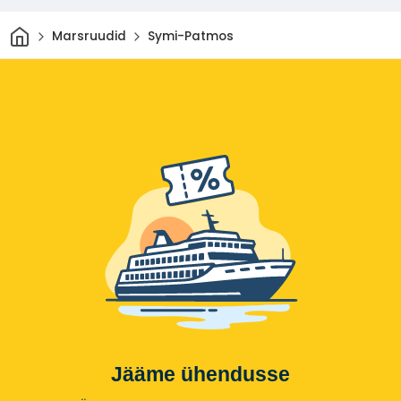
Avaleht
Marsruudid
Symi-Patmos
Jääme ühendusse