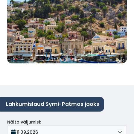
Lahkumislaud Symi-Patmos jaoks
Näita väljumisi
:
11.09.2026