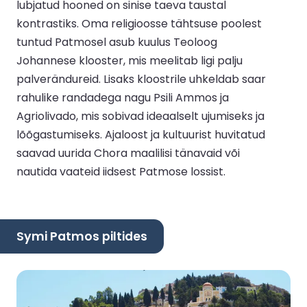
lubjatud hooned on sinise taeva taustal
kontrastiks. Oma religioosse tähtsuse poolest
tuntud Patmosel asub kuulus Teoloog
Johannese klooster, mis meelitab ligi palju
palverändureid. Lisaks kloostrile uhkeldab saar
rahulike randadega nagu Psili Ammos ja
Agriolivado, mis sobivad ideaalselt ujumiseks ja
lõõgastumiseks. Ajaloost ja kultuurist huvitatud
saavad uurida Chora maalilisi tänavaid või
nautida vaateid iidsest Patmose lossist.
Symi Patmos piltides