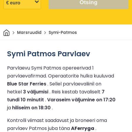
Otsing
Avaleht
Marsruudid
Symi-Patmos
Symi Patmos Parvlaev
Parvlaevu Symi Patmos opereerivad 1
parvlaevafirmad.
Operaatorite hulka kuuluvad
Blue Star Ferries
.
Sellel parvlaevaliinil on
hetkel
3 väljumisi
.
Reis kestab tavaliselt
7
tundi 10 minutit
.
Varaseim väljumine on 17:20
ja
hiliseim on 18:30
.
Kontrolli viimast saadavust ja broneeri oma
parvlaev Patmos juba täna
AFerryga
.