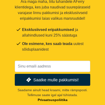
Ära maga maha, liitu tuhandete AFerry
klientidega, kes juba naudivad suurepäraseid
varajase linnu pakkumisi ja eksklusiivseid
eripakkumisi laias valikus marsruutidel!
Eksklusiivsed eripakkumised
ja
allahindlused kuni 25% säästuga
Ole esimene, kes saab teada
uutest
sõiduplaanidest
Saatke mulle pakkumisi!
Saadame ainult head kraami, mitte rämpsposti.
Tellimuse saate igal ajal tühistada.
Privaatsuspoliitika