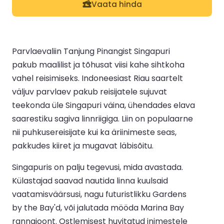
Vaata hinda
Parvlaevaliin Tanjung Pinangist Singapuri
pakub maalilist ja tõhusat viisi kahe sihtkoha
vahel reisimiseks. Indoneesiast Riau saartelt
väljuv parvlaev pakub reisijatele sujuvat
teekonda üle Singapuri väina, ühendades elava
saarestiku sagiva linnriigiga. Liin on populaarne
nii puhkusereisijate kui ka äriinimeste seas,
pakkudes kiiret ja mugavat läbisõitu.
Singapuris on palju tegevusi, mida avastada.
Külastajad saavad nautida linna kuulsaid
vaatamisväärsusi, nagu futuristlikku Gardens
by the Bay'd, või jalutada mööda Marina Bay
rannajoont. Ostlemisest huvitatud inimestele