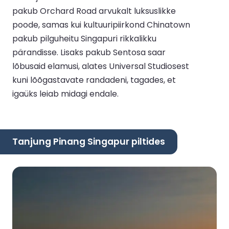
pakub Orchard Road arvukalt luksuslikke
poode, samas kui kultuuripiirkond Chinatown
pakub pilguheitu Singapuri rikkalikku
pärandisse. Lisaks pakub Sentosa saar
lõbusaid elamusi, alates Universal Studiosest
kuni lõõgastavate randadeni, tagades, et
igaüks leiab midagi endale.
Tanjung Pinang Singapur piltides