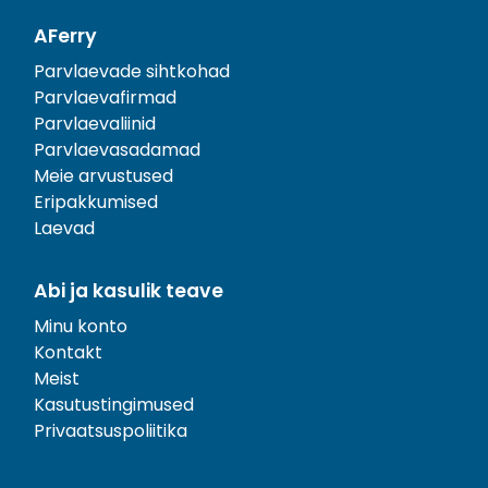
AFerry
Parvlaevade sihtkohad
Parvlaevafirmad
Parvlaevaliinid
Parvlaevasadamad
Meie arvustused
Eripakkumised
Laevad
Abi ja kasulik teave
Minu konto
Kontakt
Meist
Kasutustingimused
Privaatsuspoliitika