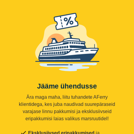
Jääme ühendusse
Ära maga maha, liitu tuhandete AFerry
klientidega, kes juba naudivad suurepäraseid
varajase linnu pakkumisi ja eksklusiivseid
eripakkumisi laias valikus marsruutidel!
Eksklusiivsed eripakkumised
ja