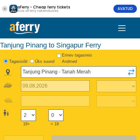
aFerry - Cheap ferry tickets
AVATUD
Ava aFerry rakenduses
Tanjung Pinang to Singapur Ferry
Erinev tagasireis
Tagasisõit
Üks suund
Andmed
18+
< 18