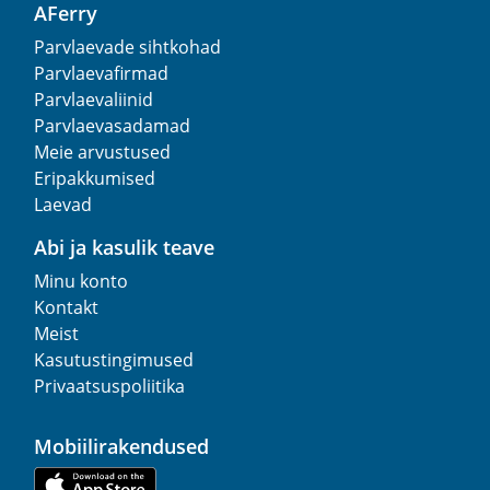
AFerry
Parvlaevade sihtkohad
Parvlaevafirmad
Parvlaevaliinid
Parvlaevasadamad
Meie arvustused
Eripakkumised
Laevad
Abi ja kasulik teave
Minu konto
Kontakt
Meist
Kasutustingimused
Privaatsuspoliitika
Mobiilirakendused