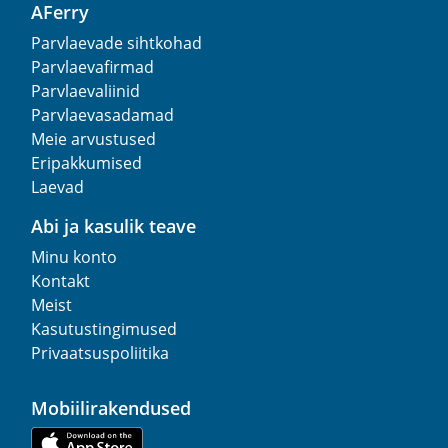
AFerry
Parvlaevade sihtkohad
Parvlaevafirmad
Parvlaevaliinid
Parvlaevasadamad
Meie arvustused
Eripakkumised
Laevad
Abi ja kasulik teave
Minu konto
Kontakt
Meist
Kasutustingimused
Privaatsuspoliitika
Mobiilirakendused