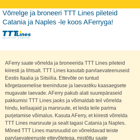
Võrrelge ja broneeri TTT Lines pileteid
Catania ja Naples -le koos AFerryga!
AFerry saate võrrelda ja broneerida TTT Lines pileteid
kiiresti ja lihtsalt. TTT Lines kasutab parvlaevateenuseid
Eestis Itaalia ja Sitsiilia. Ettevõte on tuntud
kõrgetasemelise teeninduse ja laevastiku kaasaegsete
mugavate laevade. AFerry pakub alati suurepäraseid
pakkumisi TTT Lines jaoks ja võimaldab teil võrrelda
hindu, kellaajaid ja marsruute, et leida teile parima
purjetamise võimalus. Kasuta AFerry, et kiiresti võrrelda
TTT Lines marsruute ja sealt tagasi Catania ja Naples.
Mõned TTT Lines marsruudid on võrreldavad teiste
parvlaevateenuste ettevõtetega, mistõttu saate