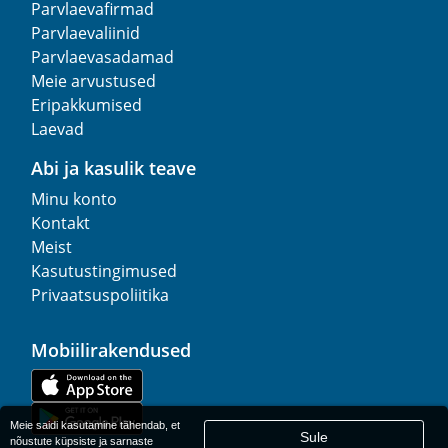
Parvlaevafirmad
Parvlaevaliinid
Parvlaevasadamad
Meie arvustused
Eripakkumised
Laevad
Abi ja kasulik teave
Minu konto
Kontakt
Meist
Kasutustingimused
Privaatsuspoliitika
Mobiilirakendused
Meie saidi kasutamine tähendab, et
Sule
nõustute küpsiste ja sarnaste