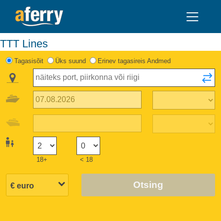
TTT Lines
Tagasisõit
Üks suund
Erinev tagasireis Andmed
18+
< 18
Otsing