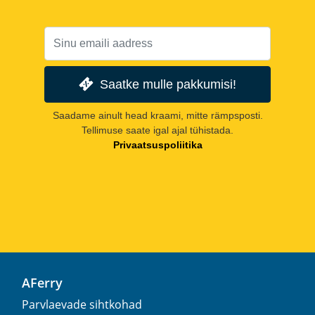
Saatke mulle pakkumisi!
Saadame ainult head kraami, mitte rämpsposti.
Tellimuse saate igal ajal tühistada.
Privaatsuspoliitika
AFerry
Parvlaevade sihtkohad