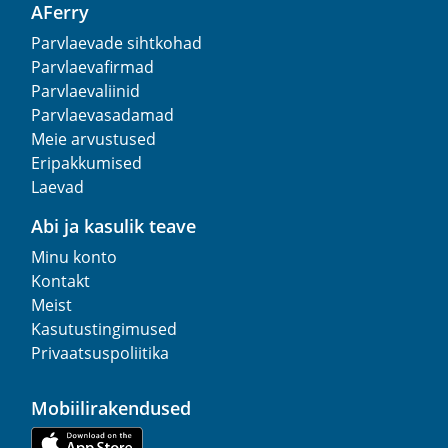
AFerry
Parvlaevade sihtkohad
Parvlaevafirmad
Parvlaevaliinid
Parvlaevasadamad
Meie arvustused
Eripakkumised
Laevad
Abi ja kasulik teave
Minu konto
Kontakt
Meist
Kasutustingimused
Privaatsuspoliitika
Mobiilirakendused