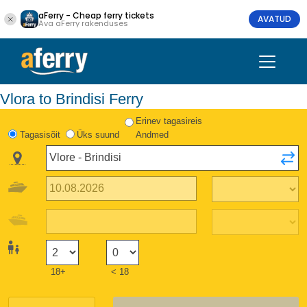
aFerry - Cheap ferry tickets
AVATUD
Ava aFerry rakenduses
Vlora to Brindisi Ferry
Erinev tagasireis
Tagasisõit
Üks suund
Andmed
18+
< 18