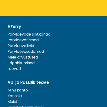
AFerry
Parvlaevade sihtkohad
Parvlaevafirmad
Parvlaevaliinid
Parvlaevasadamad
Meie arvustused
Eripakkumised
Laevad
Abi ja kasulik teave
Minu konto
Kontakt
Meist