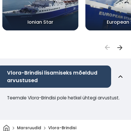
Ionian Star
European 
Vlora-Brindisi lisamiseks mõeldud
arvustused
Teemale Vlora-Brindisi pole hetkel ühtegi arvustust.
Avaleht
Marsruudid
Vlora-Brindisi