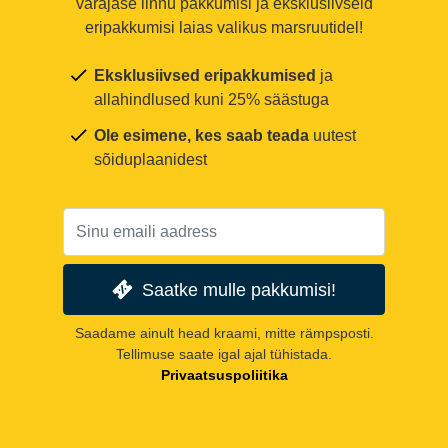
varajase linnu pakkumisi ja eksklusiivseid
eripakkumisi laias valikus marsruutidel!
Eksklusiivsed eripakkumised
ja
allahindlused kuni 25% säästuga
Ole esimene, kes saab teada
uutest
sõiduplaanidest
Saatke mulle pakkumisi!
Saadame ainult head kraami, mitte rämpsposti.
Tellimuse saate igal ajal tühistada.
Privaatsuspoliitika