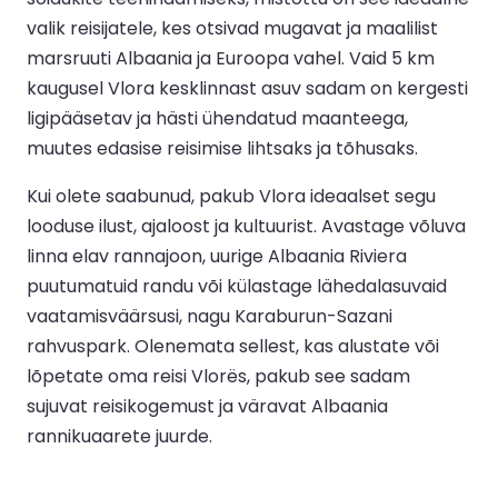
valik reisijatele, kes otsivad mugavat ja maalilist
marsruuti Albaania ja Euroopa vahel. Vaid 5 km
kaugusel Vlora kesklinnast asuv sadam on kergesti
ligipääsetav ja hästi ühendatud maanteega,
muutes edasise reisimise lihtsaks ja tõhusaks.
Kui olete saabunud, pakub Vlora ideaalset segu
looduse ilust, ajaloost ja kultuurist. Avastage võluva
linna elav rannajoon, uurige Albaania Riviera
puutumatuid randu või külastage lähedalasuvaid
vaatamisväärsusi, nagu Karaburun-Sazani
rahvuspark. Olenemata sellest, kas alustate või
lõpetate oma reisi Vlorës, pakub see sadam
sujuvat reisikogemust ja väravat Albaania
rannikuaarete juurde.