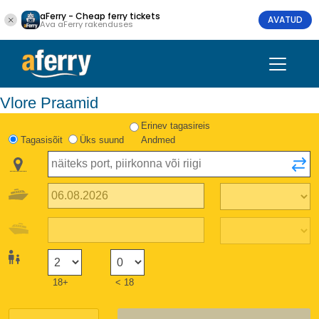
aFerry - Cheap ferry tickets
AVATUD
Ava aFerry rakenduses
Vlore Praamid
Erinev tagasireis
Tagasisõit
Üks suund
Andmed
18+
< 18