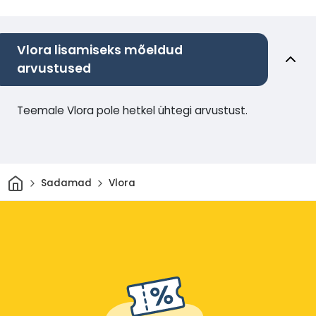
Vlora lisamiseks mõeldud
arvustused
Teemale Vlora pole hetkel ühtegi arvustust.
Avaleht
Sadamad
Vlora