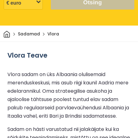
Otsing
Avaleht
Sadamad
Vlora
Vlora Teave
Vlora sadam on üks Albaania olulisemaid
merenduskeskusi, mis asub riigi kaunil Aadria mere
edelarannikul. Oma strateegilise asukoha ja
ajaloolise tähtsuse poolest tuntud elav sadam
pakub regulaarseid parvlaevaühendusi Albaania ja
Itaalia vahel, eriti Bari ja Brindisi sadamatesse.
Sadam on hästi varustatud nii jalakäijate kui ka
sõidukite teenindamiseks, mistõttu on see ideaalne