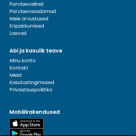
Parvlaevaliinid
Parvlaevasadamad
Meie arvustused
Eripakkumised
Laevad
Abi ja kasulik teave
Minu konto
Kontakt
Meist
Kasutustingimused
Privaatsuspoliitika
Mobiilirakendused