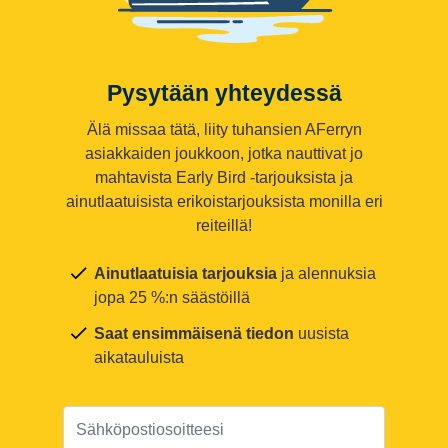
Pysytään yhteydessä
Älä missaa tätä, liity tuhansien AFerryn
asiakkaiden joukkoon, jotka nauttivat jo
mahtavista Early Bird -tarjouksista ja
ainutlaatuisista erikoistarjouksista monilla eri
reiteillä!
Ainutlaatuisia tarjouksia
ja alennuksia
jopa 25 %:n säästöillä
Saat ensimmäisenä tiedon
uusista
aikatauluista