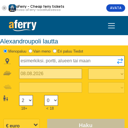
aFerry - Cheap ferry tickets
AVATA
Avaa aFerry-sovelluksessa
Alexandroupoli lautta
Menopaluu
Vain meno
Eri paluu Tiedot
18+
< 18
Haku