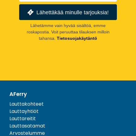
Lähettäkää minulle tarjouksia!
Lähetämme vain hyvää sisältöä, emme
roskapostia. Voit peruuttaa tilauksen milloin
tahansa.
Tietosuojakäytäntö
AFerry
Lauttakohteet
Lauttayhtiöt
Lauttareitit
Lauttasatamat
Arvostelumme