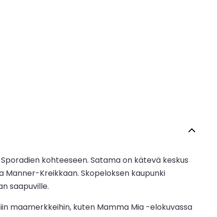
än Sporadien kohteeseen. Satama on kätevä keskus
le ja Manner-Kreikkaan. Skopeloksen kaupunki
n saapuville.
konisiin maamerkkeihin, kuten Mamma Mia -elokuvassa