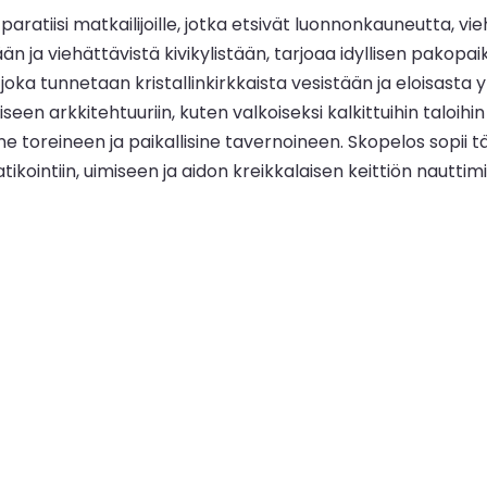
paratiisi matkailijoille, jotka etsivät luonnonkauneutta, v
n ja viehättävistä kivikylistään, tarjoaa idyllisen pakopai
 joka tunnetaan kristallinkirkkaista vesistään ja eloisas
een arkkitehtuuriin, kuten valkoiseksi kalkittuihin taloihin 
toreineen ja paikallisine tavernoineen. Skopelos sopii täyd
patikointiin, uimiseen ja aidon kreikkalaisen keittiön nau