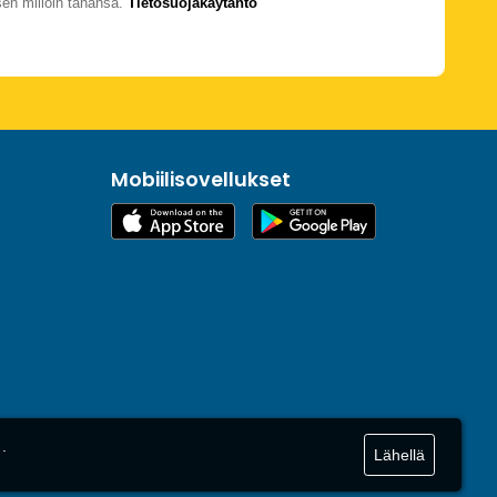
en milloin tahansa.
Tietosuojakäytäntö
Mobiilisovellukset
.
Lähellä