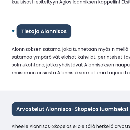
kuuluisasti esiteltyyn Agios Ioanniksen kappeliin! E
Tietoja Alonnisos
Alonnisoksen satama, joka tunnetaan myös nimellä Pat
satamaa ympäröivät eloisat kahvilat, perinteiset tave
solmukohtana, jotka yhdistävät Alonnisoksen naapuris
maiseman ansiosta Alonnisoksen satama tarjoaa täy
Arvostelut Alonnisos-Skopelos luomiseksi
Aiheelle Alonnisos-Skopelos ei ole tällä hetkellä arvost