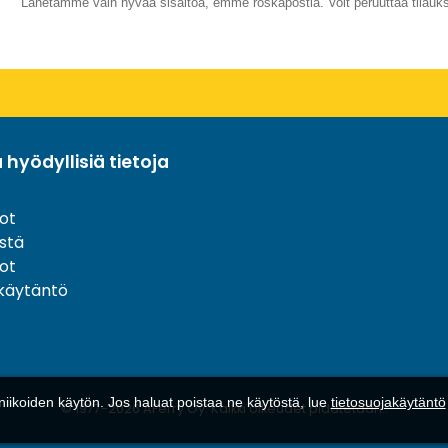
Lähetämme vain hyvää sisältöä, emme roskapostia. Voit peruuttaa tilauks
a hyödyllisiä tietoja
ot
stä
ot
akäytäntö
iikoiden käytön. Jos haluat poistaa ne käytöstä, lue
tietosuojakäytäntö
© 1977-
2026
AFerry Oy. Kaikki oikeudet pidätetään..