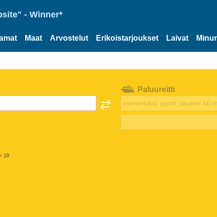
site" - Winner*
tamat
Maat
Arvostelut
Erikoistarjoukset
Laivat
Minun
Paluureitti
< 18