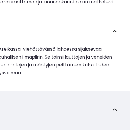
akaa saumattoman ja luonnonkauniin alun matkallesi.
Kreikassa. Viehättävässä lahdessa sijaitsevaa
allisen ilmapiirin. Se toimii lauttojen ja veneiden
isten rantojen ja mäntyjen peittämien kukkuloiden
tysvoimaa.