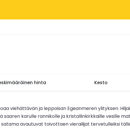
eskimääräinen hinta
Kesto
joaa viehättävän ja leppoisan Egeanmeren ylityksen. Hilj
saaren karulle rannikolle ja kristallinkirkkaille vesille m
tama avautuvat toivottaen vierailijat tervetulleiksi tälle