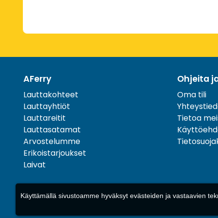
AFerry
Ohjeita j
Lauttakohteet
Oma tili
Lauttayhtiöt
Yhteystied
Lauttareitit
Tietoa mei
Lauttasatamat
Käyttöehd
Arvostelumme
Tietosuoj
Erikoistarjoukset
Laivat
Käyttämällä sivustoamme hyväksyt evästeiden ja vastaavien tekn