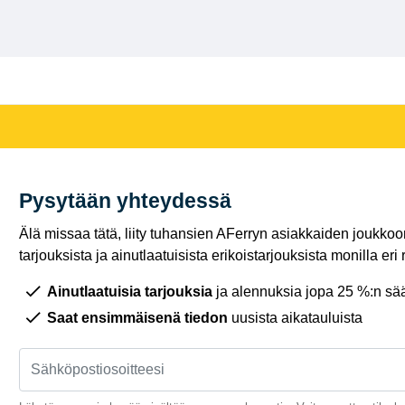
Pysytään yhteydessä
Älä missaa tätä, liity tuhansien AFerryn asiakkaiden joukkoon,
tarjouksista ja ainutlaatuisista erikoistarjouksista monilla eri r
Ainutlaatuisia tarjouksia
ja alennuksia jopa 25 %:n sää
Saat ensimmäisenä tiedon
uusista aikatauluista