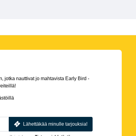
 jotka nauttivat jo mahtavista Early Bird -
eiteillä!
stöillä
Lähettäkää minulle tarjouksia!