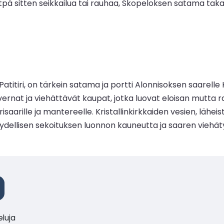
tsitpä sitten seikkailua tai rauhaa, Skopeloksen satama t
itiri, on tärkein satama ja portti Alonnisoksen saarelle 
rnat ja viehättävät kaupat, jotka luovat eloisan mutta rauh
aarille ja mantereelle. Kristallinkirkkaiden vesien, lähe
dellisen sekoituksen luonnon kauneutta ja saaren viehä
eluja