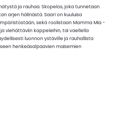
iehätystä ja rauhaa. Skopelos, joka tunnetaan
kan arjen hälinästä. Saari on kuuluisa
ta ympäristöstään, sekä roolistaan Mamma Mia -
ja viehättäviin kappeleihin, tai vaellella
ellisesti luonnon ystäville ja rauhallista
ttimiseen henkeäsalpaavien maisemien