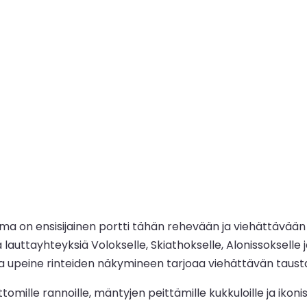
ma on ensisijainen portti tähän rehevään ja viehättävä
ä lauttayhteyksiä Volokselle, Skiathokselle, Alonissoksel
 ja upeine rinteiden näkymineen tarjoaa viehättävän tausta
ttomille rannoille, mäntyjen peittämille kukkuloille ja i