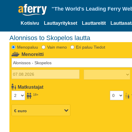
"The World's Leading Ferry Web
Kotisivu
Lauttayritykset
Lauttareitit
Lauttasa
Alonnisos to Skopelos lautta
Menopaluu
Vain meno
Eri paluu Tiedot
Menoreitti
Matkustajat
18+