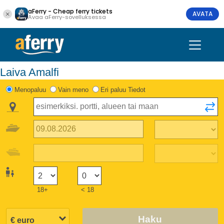
aFerry - Cheap ferry tickets
AVATA
Avaa aFerry-sovelluksessa
Laiva Amalfi
Menopaluu
Vain meno
Eri paluu Tiedot
18+
< 18
Haku