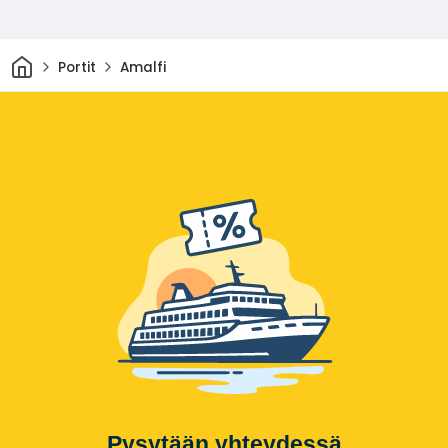
Kotiin
Portit
Amalfi
Pysytään yhteydessä