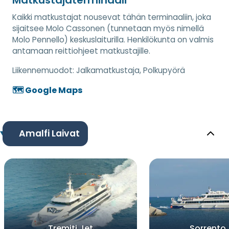
Kaikki matkustajat nousevat tähän terminaaliin, joka
sijaitsee Molo Cassonen (tunnetaan myös nimellä
Molo Pennello) keskuslaiturilla. Henkilökunta on valmis
antamaan reittiohjeet matkustajille.
Liikennemuodot:
Jalkamatkustaja, Polkupyörä
🗺️ Google Maps
Amalfi Laivat
Tremiti Jet
Sorrento 