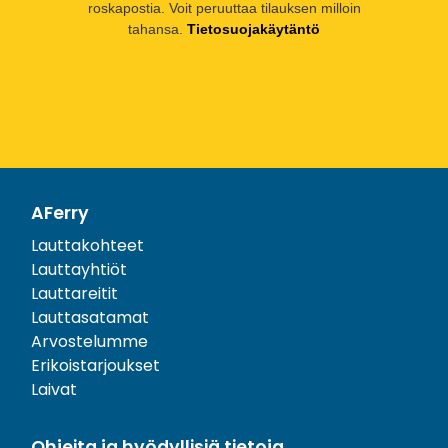
roskapostia. Voit peruuttaa tilauksen milloin
tahansa.
Tietosuojakäytäntö
AFerry
Lauttakohteet
Lauttayhtiöt
Lauttareitit
Lauttasatamat
Arvostelumme
Erikoistarjoukset
Laivat
Ohjeita ja hyödyllisiä tietoja