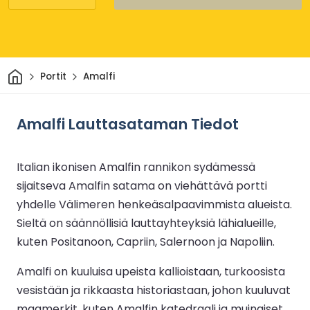
Kotiin
Portit
Amalfi
Amalfi Lauttasataman Tiedot
Italian ikonisen Amalfin rannikon sydämessä
sijaitseva Amalfin satama on viehättävä portti
yhdelle Välimeren henkeäsalpaavimmista alueista.
Sieltä on säännöllisiä lauttayhteyksiä lähialueille,
kuten Positanoon, Capriin, Salernoon ja Napoliin.
Amalfi on kuuluisa upeista kallioistaan, turkoosista
vesistään ja rikkaasta historiastaan, johon kuuluvat
maamerkit, kuten Amalfin katedraali ja muinaiset