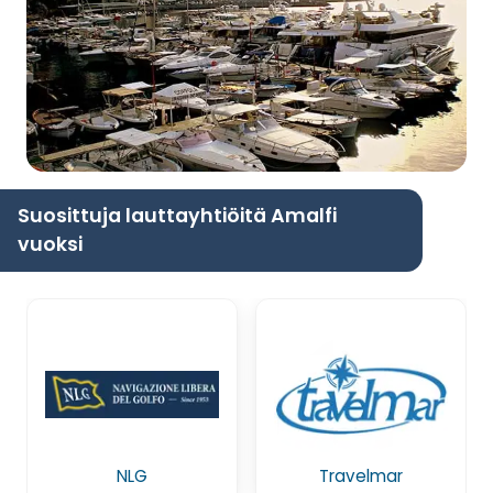
Suosittuja lauttayhtiöitä Amalfi
vuoksi
NLG
Travelmar