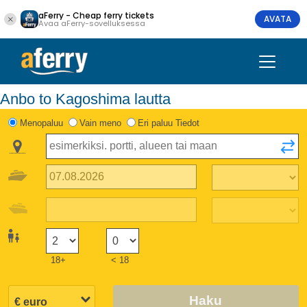
aFerry - Cheap ferry tickets
AVATA
Avaa aFerry-sovelluksessa
Anbo to Kagoshima lautta
Menopaluu
Vain meno
Eri paluu Tiedot
18+
< 18
Haku