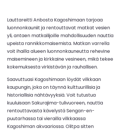
Lauttareitti Anbosta Kagoshimaan tarjoaa
luonnonkauniit ja rentouttavat matkat vesien
yli, antaen matkailijoille mahdollisuuden nauttia
upeista rannikkomaisemista. Matkan varrella
voit ihailla alueen luonnonkauneutta rehevine
maisemineen ja kirkkaine vesineen, mikä tekee
kokemuksesta virkistävän ja rauhallisen.
Saavuttuasi Kagoshimaan löydät vilkkaan
kaupungin, joka on täynnä kulttuurillisia ja
historiallisia nähtävyyksiä. Voit tutustua
kuuluisaan Sakurajima-tulivuoreen, nauttia
rentouttavasta kävelystä Sengan-en-
puutarhassa tai vierailla vilkkaassa
Kagoshiman akvaariossa. Olitpa sitten