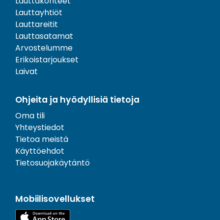
Lauttakohteet
Lauttayhtiöt
Lauttareitit
Lauttasatamat
Arvostelumme
Erikoistarjoukset
Laivat
Ohjeita ja hyödyllisiä tietoja
Oma tili
Yhteystiedot
Tietoa meistä
Käyttöehdot
Tietosuojakäytäntö
Mobiilisovellukset