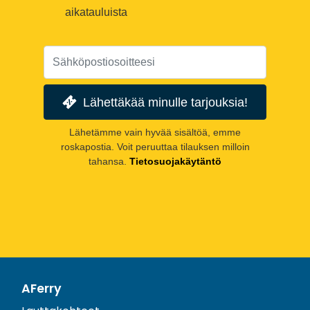
aikatauluista
Lähettäkää minulle tarjouksia!
Lähetämme vain hyvää sisältöä, emme
roskapostia. Voit peruuttaa tilauksen milloin
tahansa.
Tietosuojakäytäntö
AFerry