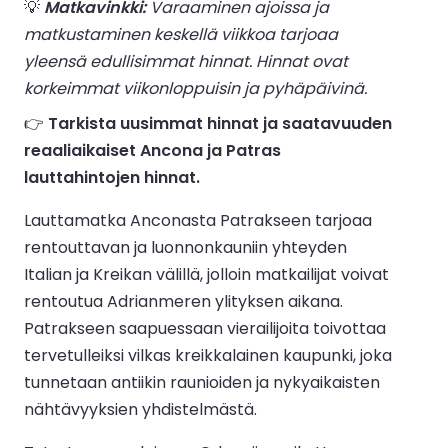
💡
Matkavinkki:
Varaaminen ajoissa ja
matkustaminen keskellä viikkoa tarjoaa
yleensä edullisimmat hinnat. Hinnat ovat
korkeimmat viikonloppuisin ja pyhäpäivinä.
👉
Tarkista uusimmat hinnat ja saatavuuden
reaaliaikaiset Ancona ja Patras
lauttahintojen hinnat.
Lauttamatka Anconasta Patrakseen tarjoaa
rentouttavan ja luonnonkauniin yhteyden
Italian ja Kreikan välillä, jolloin matkailijat voivat
rentoutua Adrianmeren ylityksen aikana.
Patrakseen saapuessaan vierailijoita toivottaa
tervetulleiksi vilkas kreikkalainen kaupunki, joka
tunnetaan antiikin raunioiden ja nykyaikaisten
nähtävyyksien yhdistelmästä.