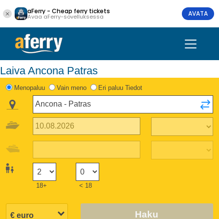
aFerry - Cheap ferry tickets
AVATA
Avaa aFerry-sovelluksessa
Laiva Ancona Patras
Menopaluu
Vain meno
Eri paluu Tiedot
18+
< 18
Haku