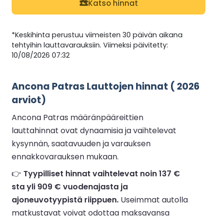
Katso hinnat
*Keskihinta perustuu viimeisten 30 päivän aikana
tehtyihin lauttavarauksiin. Viimeksi päivitetty:
10/08/2026 07:32
Ancona Patras Lauttojen hinnat ( 2026
arviot)
Ancona Patras määränpääreittien
lauttahinnat ovat dynaamisia ja vaihtelevat
kysynnän, saatavuuden ja varauksen
ennakkovarauksen mukaan.
👉
Tyypilliset hinnat vaihtelevat noin 137 €
sta yli 909 € vuodenajasta ja
ajoneuvotyypistä riippuen.
Useimmat autolla
matkustavat voivat odottaa maksavansa