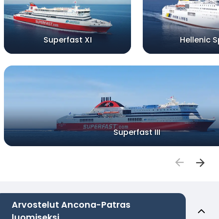
Superfast XI
Hellenic Sp
Superfast III
Arvostelut Ancona-Patras
luomiseksi