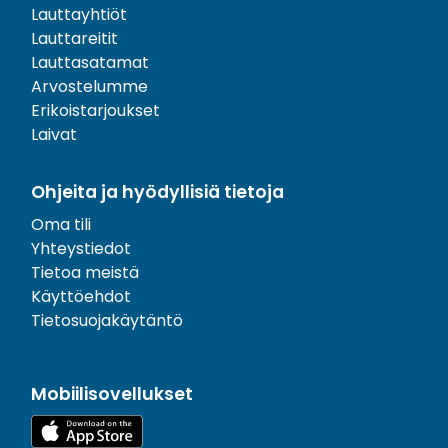
Lauttayhtiöt
Lauttareitit
Lauttasatamat
Arvostelumme
Erikoistarjoukset
Laivat
Ohjeita ja hyödyllisiä tietoja
Oma tili
Yhteystiedot
Tietoa meistä
Käyttöehdot
Tietosuojakäytäntö
Mobiilisovellukset