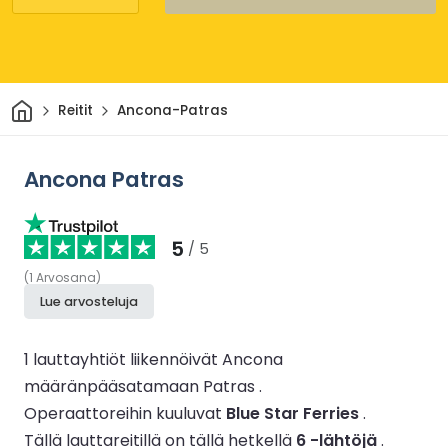
Kotiin
Reitit
Ancona-Patras
Ancona Patras
5
/ 5
(
1
Arvosana
)
Lue arvosteluja
1 lauttayhtiöt liikennöivät Ancona
määränpääsatamaan Patras .
Operaattoreihin kuuluvat
Blue Star Ferries
.
Tällä lauttareitillä on tällä hetkellä
6 -lähtöjä
.