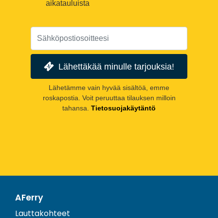
aikatauluista
Lähettäkää minulle tarjouksia!
Lähetämme vain hyvää sisältöä, emme
roskapostia. Voit peruuttaa tilauksen milloin
tahansa.
Tietosuojakäytäntö
AFerry
Lauttakohteet