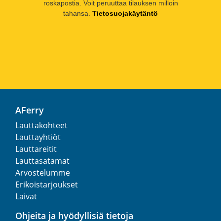
roskapostia. Voit peruuttaa tilauksen milloin
tahansa.
Tietosuojakäytäntö
AFerry
Lauttakohteet
Lauttayhtiöt
Lauttareitit
Lauttasatamat
Arvostelumme
Erikoistarjoukset
Laivat
Ohjeita ja hyödyllisiä tietoja