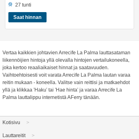
27 tunti
Saat hinnan
Vertaa kaikkien johtavien Arrecife La Palma lauttasataman
liikennöijien hintoja yllä olevalla hintojen vertailukoneella,
joka kertoo reaaliaikaiset hinnat ja saatavuuden.
Vaihtoehtoisesti voit varata Arrecife La Palma lautan varaa
reitin mukaan - koneella. Valitse vain reittisi ja matkaehdot
yllä ja klikkaa 'Haku' tai 'Hae hinta' ja varaa Arrecife La
Palma lauttalippu internetistä AFerry tänään.
Kotisivu
Lauttareitit