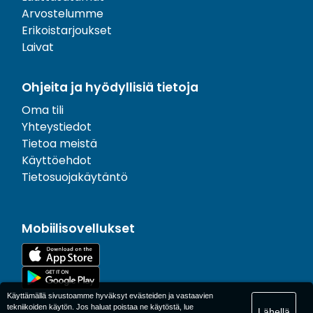
Arvostelumme
Erikoistarjoukset
Laivat
Ohjeita ja hyödyllisiä tietoja
Oma tili
Yhteystiedot
Tietoa meistä
Käyttöehdot
Tietosuojakäytäntö
Mobiilisovellukset
Käyttämällä sivustoamme hyväksyt evästeiden ja vastaavien
tekniikoiden käytön. Jos haluat poistaa ne käytöstä, lue
Lähellä