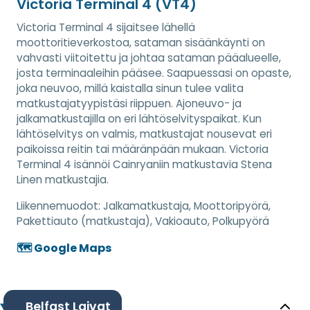
Victoria Terminal 4 (VT4)
Victoria Terminal 4 sijaitsee lähellä
moottoritieverkostoa, sataman sisäänkäynti on
vahvasti viitoitettu ja johtaa sataman pääalueelle,
josta terminaaleihin pääsee. Saapuessasi on opaste,
joka neuvoo, millä kaistalla sinun tulee valita
matkustajatyypistäsi riippuen. Ajoneuvo- ja
jalkamatkustajilla on eri lähtöselvityspaikat. Kun
lähtöselvitys on valmis, matkustajat nousevat eri
paikoissa reitin tai määränpään mukaan. Victoria
Terminal 4 isännöi Cainryaniin matkustavia Stena
Linen matkustajia.
Liikennemuodot:
Jalkamatkustaja, Moottoripyörä,
Pakettiauto (matkustaja), Vakioauto, Polkupyörä
🗺️ Google Maps
Belfast Laivat