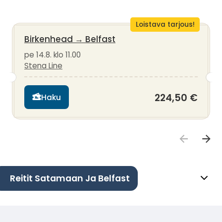
Loistava tarjous!
Birkenhead
→
Belfast
pe 14.8. klo 11.00
Stena Line
224,50 €
Haku
Reitit Satamaan Ja Belfast