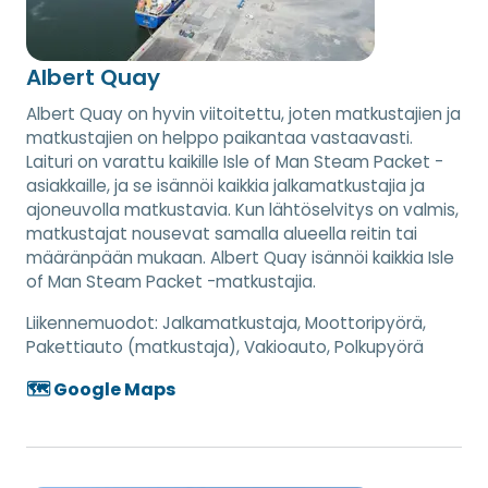
Albert Quay
Albert Quay on hyvin viitoitettu, joten matkustajien ja
matkustajien on helppo paikantaa vastaavasti.
Laituri on varattu kaikille Isle of Man Steam Packet -
asiakkaille, ja se isännöi kaikkia jalkamatkustajia ja
ajoneuvolla matkustavia. Kun lähtöselvitys on valmis,
matkustajat nousevat samalla alueella reitin tai
määränpään mukaan. Albert Quay isännöi kaikkia Isle
of Man Steam Packet -matkustajia.
Liikennemuodot:
Jalkamatkustaja, Moottoripyörä,
Pakettiauto (matkustaja), Vakioauto, Polkupyörä
🗺️ Google Maps