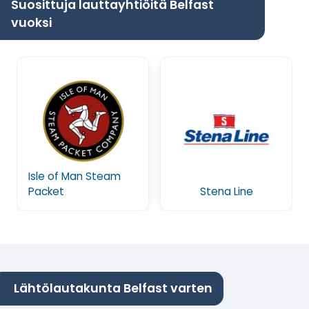
Suosittuja lauttayhtiöitä Belfast
vuoksi
Isle of Man Steam
Packet
Stena Line
Lähtölautakunta Belfast varten