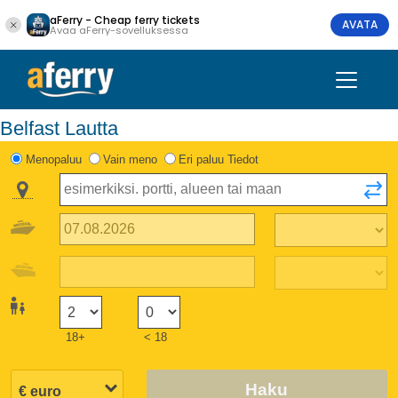
aFerry - Cheap ferry tickets
AVATA
Avaa aFerry-sovelluksessa
Belfast Lautta
Menopaluu
Vain meno
Eri paluu Tiedot
18+
< 18
Haku