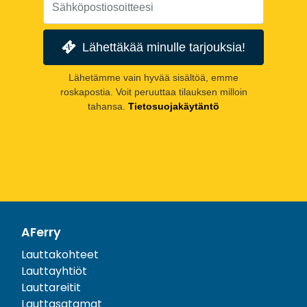
Lähettäkää minulle tarjouksia!
Lähetämme vain hyvää sisältöä, emme
roskapostia. Voit peruuttaa tilauksen milloin
tahansa.
Tietosuojakäytäntö
AFerry
Lauttakohteet
Lauttayhtiöt
Lauttareitit
Lauttasatamat