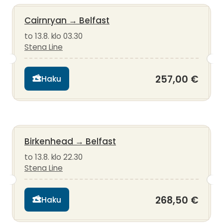
Cairnryan
→
Belfast
to 13.8. klo 03.30
Stena Line
257,00 €
Haku
Birkenhead
→
Belfast
to 13.8. klo 22.30
Stena Line
268,50 €
Haku