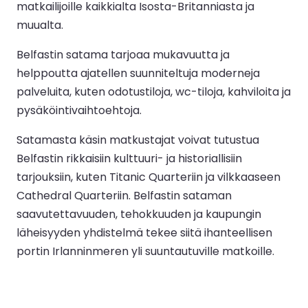
matkailijoille kaikkialta Isosta-Britanniasta ja
muualta.
Belfastin satama tarjoaa mukavuutta ja
helppoutta ajatellen suunniteltuja moderneja
palveluita, kuten odotustiloja, wc-tiloja, kahviloita ja
pysäköintivaihtoehtoja.
Satamasta käsin matkustajat voivat tutustua
Belfastin rikkaisiin kulttuuri- ja historiallisiin
tarjouksiin, kuten Titanic Quarteriin ja vilkkaaseen
Cathedral Quarteriin. Belfastin sataman
saavutettavuuden, tehokkuuden ja kaupungin
läheisyyden yhdistelmä tekee siitä ihanteellisen
portin Irlanninmeren yli suuntautuville matkoille.