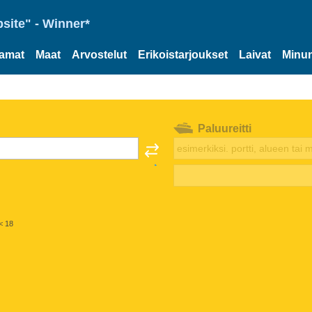
site" - Winner*
tamat
Maat
Arvostelut
Erikoistarjoukset
Laivat
Minun
Paluureitti
< 18