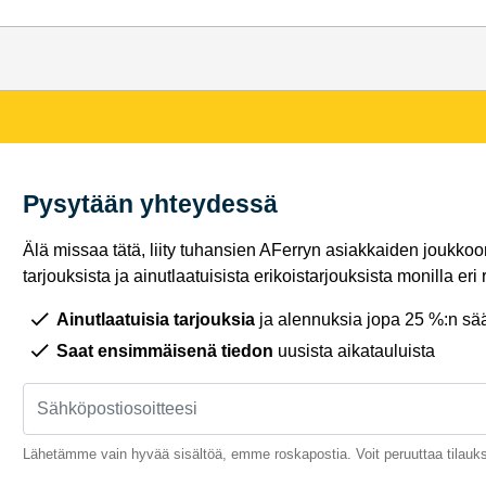
Pysytään yhteydessä
Älä missaa tätä, liity tuhansien AFerryn asiakkaiden joukkoon,
tarjouksista ja ainutlaatuisista erikoistarjouksista monilla eri r
Ainutlaatuisia tarjouksia
ja alennuksia jopa 25 %:n sää
Saat ensimmäisenä tiedon
uusista aikatauluista
Lähetämme vain hyvää sisältöä, emme roskapostia. Voit peruuttaa tilauks