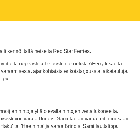
la liikennöi tällä hetkellä Red Star Ferries.
yhtiöltä nopeasti ja helposti internetistä AFerry.fi kautta.
 varaamisesta, ajankohtaisia erikoistarjouksia, aikatauluja,
iput.
nöijien hintoja yllä olevalla hintojen vertailukoneella,
oisesti voit varata Brindisi Sami lautan varaa reitin mukaan
 'Haku' tai 'Hae hinta' ja varaa Brindisi Sami lauttalippu