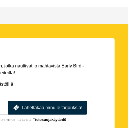
 jotka nauttivat jo mahtavista Early Bird -
eiteillä!
stöillä
Lähettäkää minulle tarjouksia!
en milloin tahansa.
Tietosuojakäytäntö