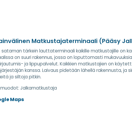
invälinen Matkustajaterminaali (Pääsy Jalk
 sataman tärkein lauttaterminaali kaikille matkustajille on 
alissa on suuri rakennus, jossa on loputtomasti mukavuuksia
irjautumis- ja lippupalvelut. Kaikkien matkustajien on käytet
ärjestäjän kanssa. Laivaus pidetään lähellä rakennusta, ja 
itä ja siltoja pitkin.
nemuodot:
Jalkamatkustaja
ogle Maps