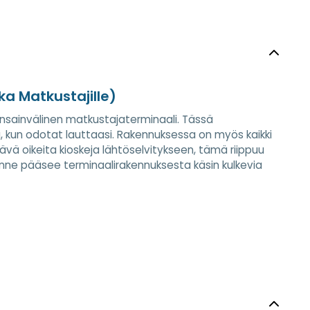
a Matkustajille)
kansainvälinen matkustajaterminaali. Tässä
, kun odotat lauttaasi. Rakennuksessa on myös kaikki
tävä oikeita kioskeja lähtöselvitykseen, tämä riippuu
sinne pääsee terminaalirakennuksesta käsin kulkevia