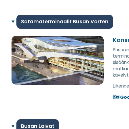
Satamaterminaalit Busan Varten
Kansa
Busanin
termina
sisäänk
matkanj
kävelyte
Liiken
🗺️ Go
Busan Laivat