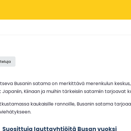
teluja
tseva Busanin satama on merkittävä merenkulun keskus, jo
et Japaniin, Kiinaan ja muihin tärkeisiin satamiin tarjoavat
 matkustamassa kaukaisille rannoille, Busanin satama tarjoa
viehätykseen.
Suosittuja lauttayhtiöitä Busan vuoksi