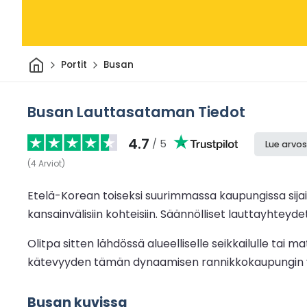
Kotiin
Portit
Busan
Busan Lauttasataman Tiedot
4.7
/ 5
Lue arvos
(
4
Arviot
)
Etelä-Korean toiseksi suurimmassa kaupungissa sijai
kansainvälisiin kohteisiin. Säännölliset lauttayhteyd
Olitpa sitten lähdössä alueelliselle seikkailulle tai
kätevyyden tämän dynaamisen rannikkokaupungin 
Busan kuvissa