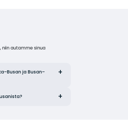
, niin autamme sinua
saka–Busan ja Busan–
Busanista?