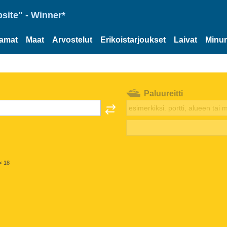
site" - Winner*
tamat
Maat
Arvostelut
Erikoistarjoukset
Laivat
Minun
Paluureitti
< 18