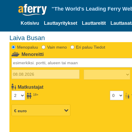
"The World's Leading Ferry Web
Kotisivu
Lauttayritykset
Lauttareitit
Lauttasa
Laiva Busan
Menopaluu
Vain meno
Eri paluu Tiedot
Menoreitti
Matkustajat
18+