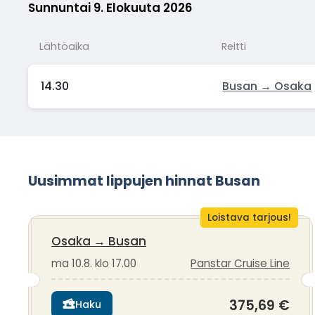
Sunnuntai 9. Elokuuta 2026
Lähtöaika
Reitti
14.30
Busan → Osaka
Uusimmat lippujen hinnat Busan
Loistava tarjous!
Osaka
→
Busan
ma 10.8. klo 17.00
Panstar Cruise Line
375,69 €
Haku