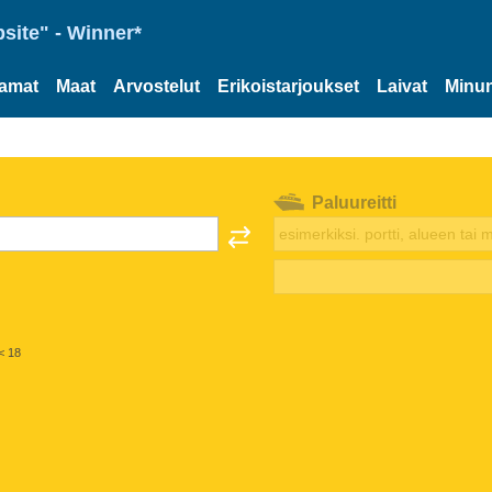
site" - Winner*
tamat
Maat
Arvostelut
Erikoistarjoukset
Laivat
Minun
Paluureitti
< 18