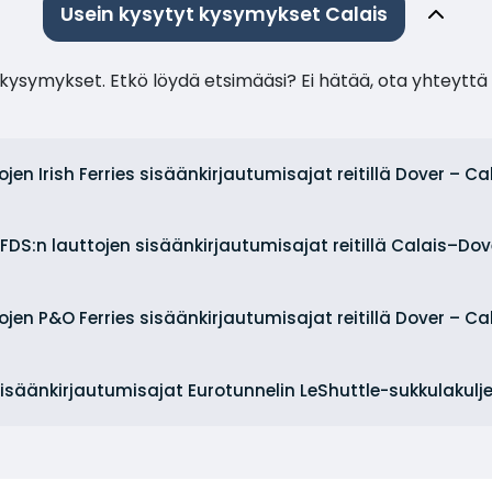
Usein kysytyt kysymykset Calais
ysymykset. Etkö löydä etsimääsi? Ei hätää, ota yhteyttä 
ojen Irish Ferries sisäänkirjautumisajat reitillä Dover – Ca
FDS:n lauttojen sisäänkirjautumisajat reitillä Calais–Do
ojen P&O Ferries sisäänkirjautumisajat reitillä Dover – Ca
isäänkirjautumisajat Eurotunnelin LeShuttle-sukkulakuljet