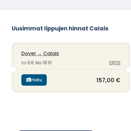
Uusimmat lippujen hinnat Calais
Dover
→
Calais
to 6.8. klo 18.10
DFDS
157,00 €
Haku