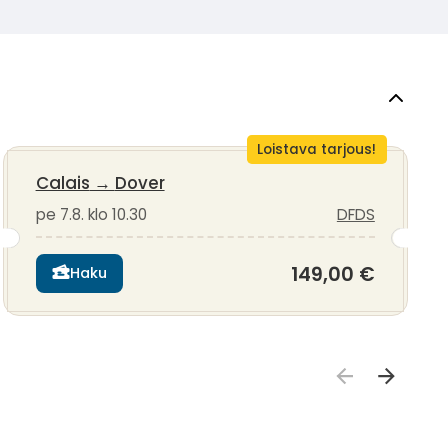
Loistava tarjous!
Calais
→
Dover
pe 7.8. klo 10.30
DFDS
149,00 €
Haku