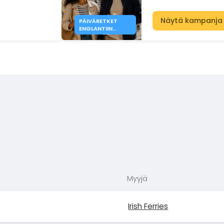
Näytä kampanja
PÄIVÄRETKET
ENGLANTIIN
ALKAEN 63 € -
DFDS
Myyjä
Irish Ferries