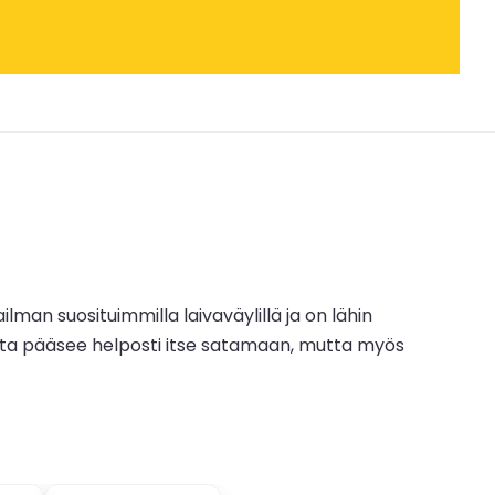
lman suosituimmilla laivaväylillä ja on lähin
otta pääsee helposti itse satamaan, mutta myös