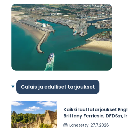
Calais ja edulliset tarjoukset
Kaikki lauttatarjoukset Engl
Brittany Ferriesin, DFDS:n, Ir
ja P&O Ferriesin kyydissä –
Lähetetty
:
27.7.2026