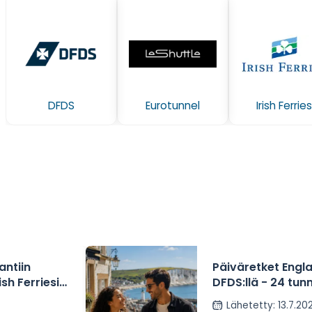
DFDS
Eurotunnel
Irish Ferries
antiin
Päiväretket Engla
ish Ferriesin
DFDS:llä - 24 tu
 alkaen 41 €
Lähetetty
:
13.7.20