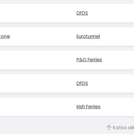
DFDS
tone
Eurotunnel
P&O Ferries
DFDS
Irish Ferries
Katso a