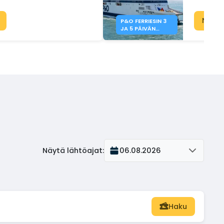
Näyt
P&O FERRIESIN 3
JA 5 PÄIVÄN
ERIKOISTARJOUK
SET
Näytä lähtöajat
:
06.08.2026
Haku