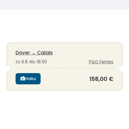
Dover
→
Calais
to 6.8. klo 18.50
P&O Ferries
158,00 €
Haku