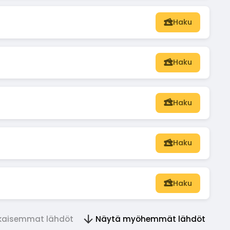
Haku
Haku
Haku
Haku
Haku
ikaisemmat lähdöt
Näytä myöhemmät lähdöt