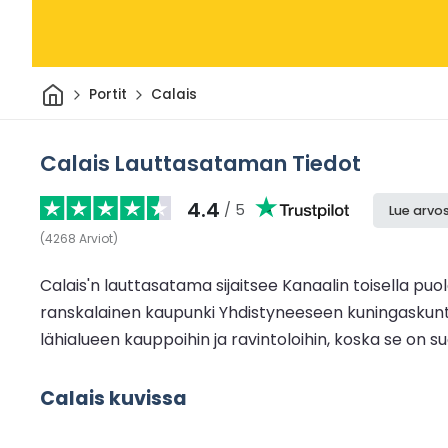
Kotiin
Portit
Calais
Calais Lauttasataman Tiedot
4.4
/ 5
Lue arvos
(
4268
Arviot
)
Calais'n lauttasatama sijaitsee Kanaalin toisella puol
ranskalainen kaupunki Yhdistyneeseen kuningaskuntaa
lähialueen kauppoihin ja ravintoloihin, koska se on
Calais kuvissa