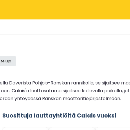
teluja
ella Doverista Pohjois-Ranskan rannikolla, se sijaitsee maai
n. Calais'n lauttasatama sijaitsee kätevällä paikalla, j
 suoraan yhteydessä Ranskan moottoritiejärjestelmään.
Suosittuja lauttayhtiöitä Calais vuoksi