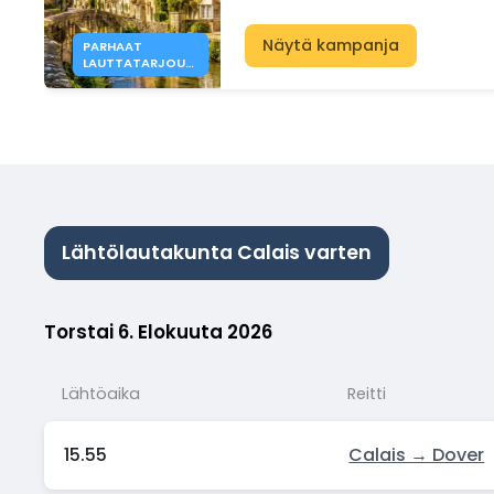
Näytä kampanja
PARHAAT
LAUTTATARJOUK
SET ENGLANTIIN
VUONNA 2026
ALKAEN 41 €
Lähtölautakunta Calais varten
Torstai 6. Elokuuta 2026
Lähtöaika
Reitti
15.55
Calais → Dover