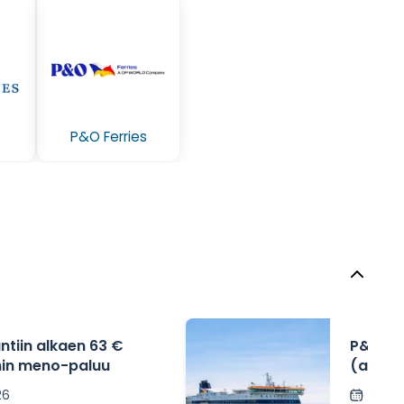
P&O Ferries
ntiin alkaen 63 €
P&O Fe
nnin meno-paluu
(alkaen
€) – Do
26
Lähet