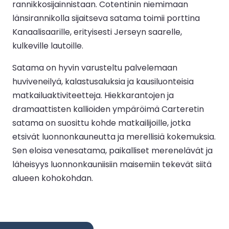
rannikkosijainnistaan. Cotentinin niemimaan
länsirannikolla sijaitseva satama toimii porttina
Kanaalisaarille, erityisesti Jerseyn saarelle,
kulkeville lautoille.
Satama on hyvin varusteltu palvelemaan
huviveneilyä, kalastusaluksia ja kausiluonteisia
matkailuaktiviteetteja. Hiekkarantojen ja
dramaattisten kallioiden ympäröimä Carteretin
satama on suosittu kohde matkailijoille, jotka
etsivät luonnonkauneutta ja merellisiä kokemuksia.
Sen eloisa venesatama, paikalliset merenelävät ja
läheisyys luonnonkauniisiin maisemiin tekevät siitä
alueen kohokohdan.