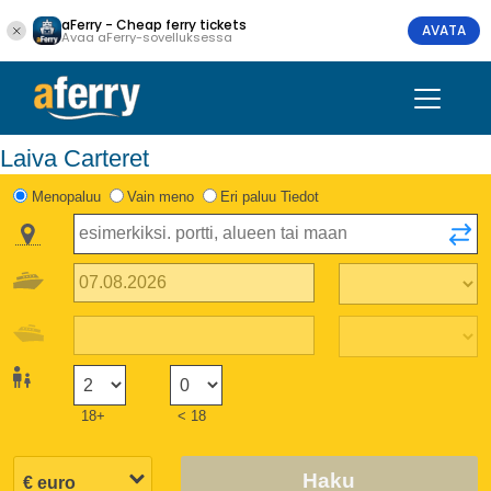
aFerry - Cheap ferry tickets
AVATA
Avaa aFerry-sovelluksessa
Laiva Carteret
Menopaluu
Vain meno
Eri paluu Tiedot
18+
< 18
Haku