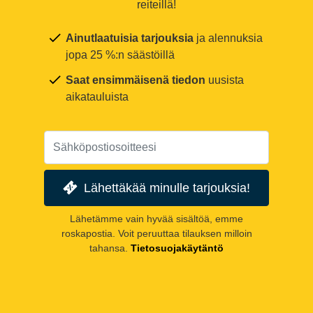
reiteillä!
Ainutlaatuisia tarjouksia
ja alennuksia
jopa 25 %:n säästöillä
Saat ensimmäisenä tiedon
uusista
aikatauluista
Lähettäkää minulle tarjouksia!
Lähetämme vain hyvää sisältöä, emme
roskapostia. Voit peruuttaa tilauksen milloin
tahansa.
Tietosuojakäytäntö