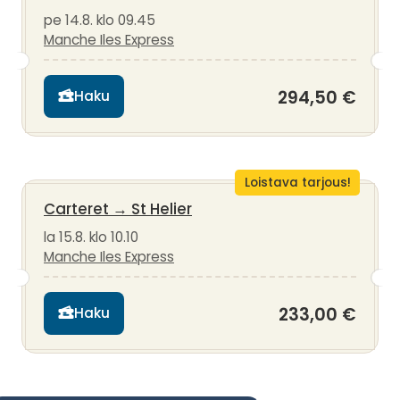
pe 14.8. klo 09.45
Manche Iles Express
294,50 €
Haku
Loistava tarjous!
Carteret
→
St Helier
la 15.8. klo 10.10
Manche Iles Express
233,00 €
Haku