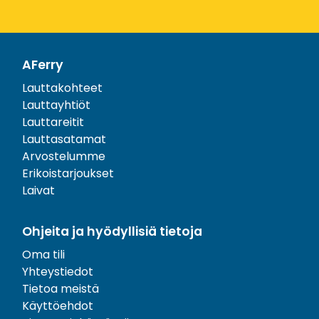
AFerry
Lauttakohteet
Lauttayhtiöt
Lauttareitit
Lauttasatamat
Arvostelumme
Erikoistarjoukset
Laivat
Ohjeita ja hyödyllisiä tietoja
Oma tili
Yhteystiedot
Tietoa meistä
Käyttöehdot