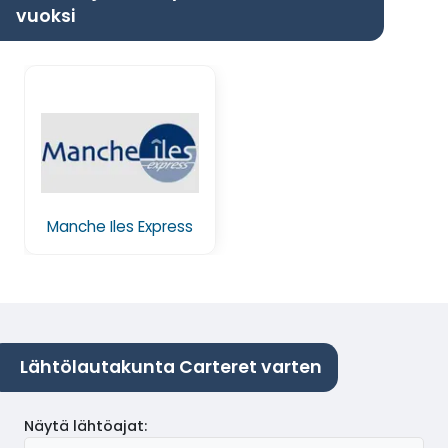
vuoksi
Manche Iles Express
Lähtölautakunta Carteret varten
Näytä lähtöajat
: