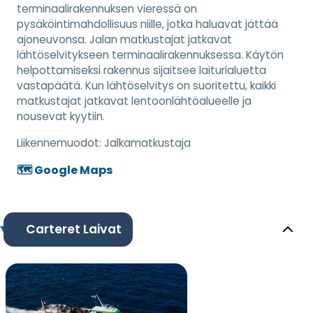
terminaalirakennuksen vieressä on
pysäköintimahdollisuus niille, jotka haluavat jättää
ajoneuvonsa. Jalan matkustajat jatkavat
lähtöselvitykseen terminaalirakennuksessa. Käytön
helpottamiseksi rakennus sijaitsee laiturialuetta
vastapäätä. Kun lähtöselvitys on suoritettu, kaikki
matkustajat jatkavat lentoonlähtöalueelle ja
nousevat kyytiin.
Liikennemuodot:
Jalkamatkustaja
🗺️ Google Maps
Carteret Laivat