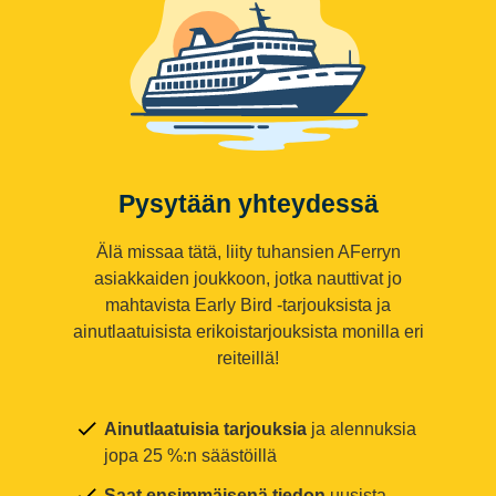
Pysytään yhteydessä
Älä missaa tätä, liity tuhansien AFerryn
asiakkaiden joukkoon, jotka nauttivat jo
mahtavista Early Bird -tarjouksista ja
ainutlaatuisista erikoistarjouksista monilla eri
reiteillä!
Ainutlaatuisia tarjouksia
ja alennuksia
jopa 25 %:n säästöillä
Saat ensimmäisenä tiedon
uusista