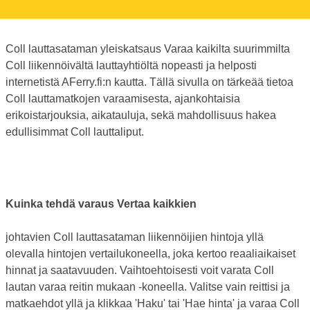
Coll lauttasataman yleiskatsaus Varaa kaikilta suurimmilta
Coll liikennöivältä lauttayhtiöltä nopeasti ja helposti
internetistä AFerry.fi:n kautta. Tällä sivulla on tärkeää tietoa
Coll lauttamatkojen varaamisesta, ajankohtaisia
erikoistarjouksia, aikatauluja, sekä mahdollisuus hakea
edullisimmat Coll lauttaliput.
Kuinka tehdä varaus Vertaa kaikkien
johtavien Coll lauttasataman liikennöijien hintoja yllä
olevalla hintojen vertailukoneella, joka kertoo reaaliaikaiset
hinnat ja saatavuuden. Vaihtoehtoisesti voit varata Coll
lautan varaa reitin mukaan -koneella. Valitse vain reittisi ja
matkaehdot yllä ja klikkaa 'Haku' tai 'Hae hinta' ja varaa Coll