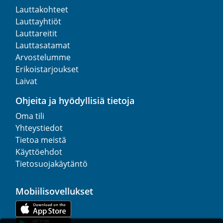
Lauttakohteet
Lauttayhtiöt
Lauttareitit
Lauttasatamat
Arvostelumme
Erikoistarjoukset
Laivat
Ohjeita ja hyödyllisiä tietoja
Oma tili
Yhteystiedot
Tietoa meistä
Käyttöehdot
Tietosuojakäytäntö
Mobiilisovellukset