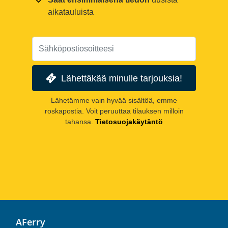
aikatauluista
Lähettäkää minulle tarjouksia!
Lähetämme vain hyvää sisältöä, emme
roskapostia. Voit peruuttaa tilauksen milloin
tahansa.
Tietosuojakäytäntö
AFerry