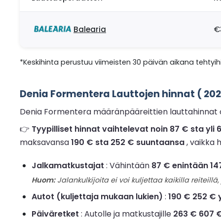
Balearia
€
*Keskihinta perustuu viimeisten 30 päivän aikana tehtyihi
Denia Formentera Lauttojen hinnat ( 202
Denia Formentera määränpääreittien lauttahinnat 
👉
Tyypilliset hinnat vaihtelevat noin 87 € sta yl
maksavansa
190 € sta 252 € suuntaansa
, vaikka 
Jalkamatkustajat
: Vähintään
87 € enintään 14
Huom:
Jalankulkijoita ei voi kuljettaa kaikilla reiteillä, 
Autot (kuljettaja mukaan lukien)
:
190 € 252 € 
Päiväretket
: Autolle ja matkustajille
263 € 607 