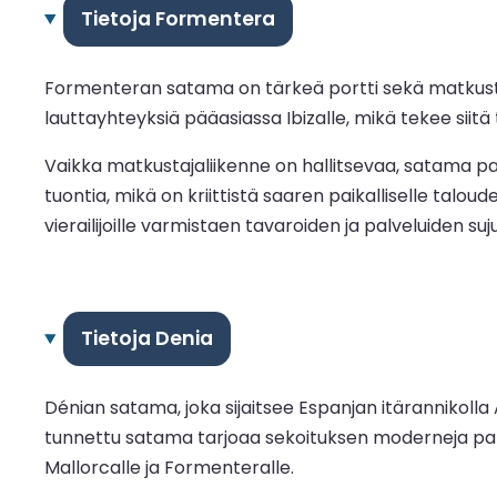
Tietoja Formentera
Formenteran satama on tärkeä portti sekä matkustaja
lauttayhteyksiä pääasiassa Ibizalle, mikä tekee siitä
Vaikka matkustajaliikenne on hallitsevaa, satama pa
tuontia, mikä on kriittistä saaren paikalliselle talou
vierailijoille varmistaen tavaroiden ja palveluiden su
Tietoja Denia
Dénian satama, joka sijaitsee Espanjan itärannikoll
tunnettu satama tarjoaa sekoituksen moderneja palvelu
Mallorcalle ja Formenteralle.