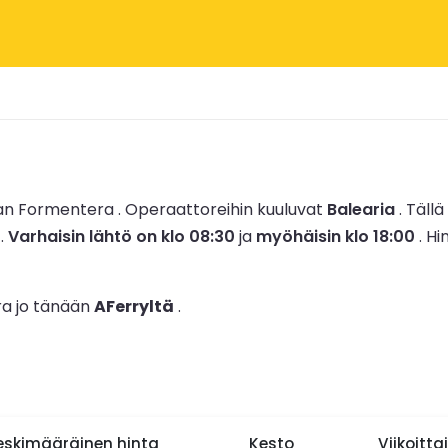
aan Formentera .
Operaattoreihin kuuluvat
Balearia
.
Tällä
.
Varhaisin lähtö on klo 08:30
ja
myöhäisin klo 18:00
.
Hi
ra jo tänään
AFerryltä
.
eskimääräinen hinta
Kesto
Viikoitta