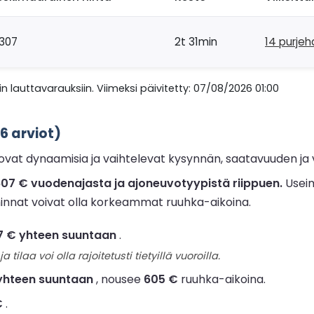
307
2t 31min
14 purje
n lauttavarauksiin. Viimeksi päivitetty: 07/08/2026 01:00
6 arviot)
ovat dynaamisia ja vaihtelevat kysynnän, saatavuuden 
i 607 € vuodenajasta ja ajoneuvotyypistä riippuen.
Useim
hinnat voivat olla korkeammat ruuhka-aikoina.
7 € yhteen suuntaan
.
ja tilaa voi olla rajoitetusti tietyillä vuoroilla.
yhteen suuntaan
, nousee
605 €
ruuhka-aikoina.
€
.