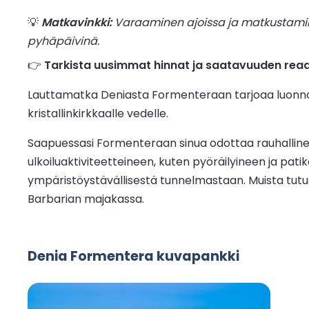
💡
Matkavinkki:
Varaaminen ajoissa ja matkustaminen
pyhäpäivinä.
👉
Tarkista uusimmat hinnat ja saatavuuden reaal
Lauttamatka Deniasta Formenteraan tarjoaa luonnon
kristallinkirkkaalle vedelle.
Saapuessasi Formenteraan sinua odottaa rauhallinen
ulkoiluaktiviteetteineen, kuten pyöräilyineen ja pa
ympäristöystävällisestä tunnelmastaan. Muista tutustu
Barbarian majakassa.
Denia Formentera kuvapankki