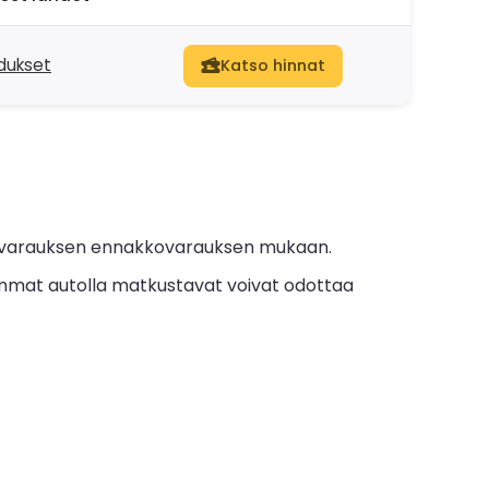
hdukset
Katso hinnat
ja varauksen ennakkovarauksen mukaan.
mat autolla matkustavat voivat odottaa