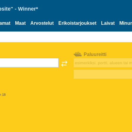
site" - Winner*
tamat
Maat
Arvostelut
Erikoistarjoukset
Laivat
Minun
Paluureitti
< 18