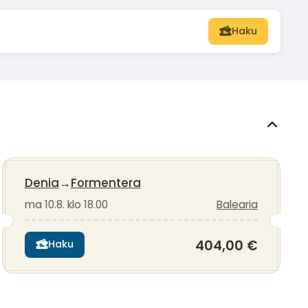
Haku
Denia
→
Formentera
ma 10.8. klo 18.00
Balearia
404,00 €
Haku