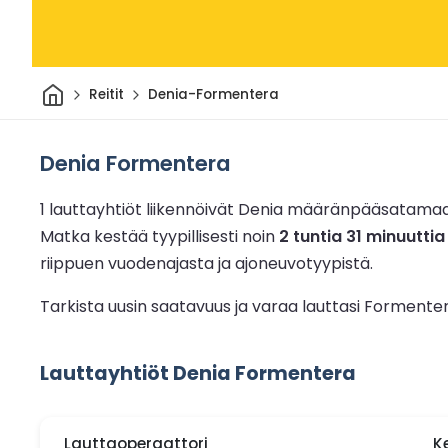
Kotiin
Reitit
Denia-Formentera
Denia Formentera
1 lauttayhtiöt liikennöivät Denia määränpääsatam
Matka kestää tyypillisesti noin
2 tuntia 31 minuuttia
riippuen vuodenajasta ja ajoneuvotyypistä.
Tarkista uusin saatavuus ja varaa lauttasi Formente
Lauttayhtiöt Denia Formentera
Lauttaoperaattori
K