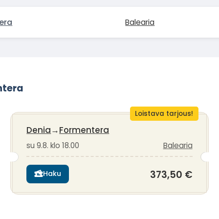
era
Balearia
ntera
Loistava tarjous!
Denia
→
Formentera
su 9.8. klo 18.00
Balearia
373,50 €
Haku