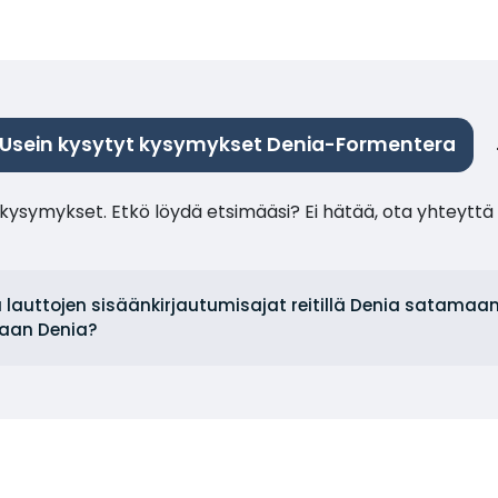
Usein kysytyt kysymykset Denia-Formentera
ysymykset. Etkö löydä etsimääsi? Ei hätää, ota yhteyttä 
a lauttojen sisäänkirjautumisajat reitillä Denia satamaa
aan Denia?