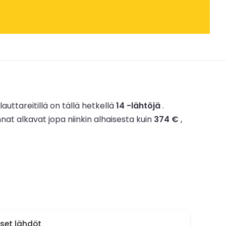
 lauttareitillä on tällä hetkellä
14 -lähtöjä
.
nnat alkavat jopa niinkin alhaisesta kuin
374 €
,
iset lähdöt