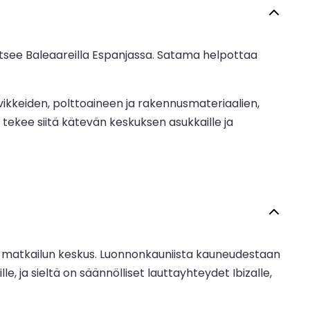
itsee Baleaareilla Espanjassa. Satama helpottaa
ikkeiden, polttoaineen ja rakennusmateriaalien,
, tekee siitä kätevän keskuksen asukkaille ja
ja matkailun keskus. Luonnonkauniista kauneudestaan
, ja sieltä on säännölliset lauttayhteydet Ibizalle,