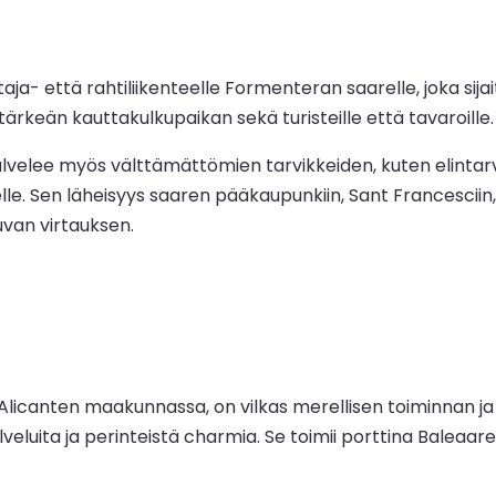
- että rahtiliikenteelle Formenteran saarelle, joka sija
 tärkeän kauttakulkupaikan sekä turisteille että tavaroille.
lvelee myös välttämättömien tarvikkeiden, kuten elintarv
delle. Sen läheisyys saaren pääkaupunkiin, Sant Francesciin
juvan virtauksen.
a Alicanten maakunnassa, on vilkas merellisen toiminnan 
ita ja perinteistä charmia. Se toimii porttina Baleaareille