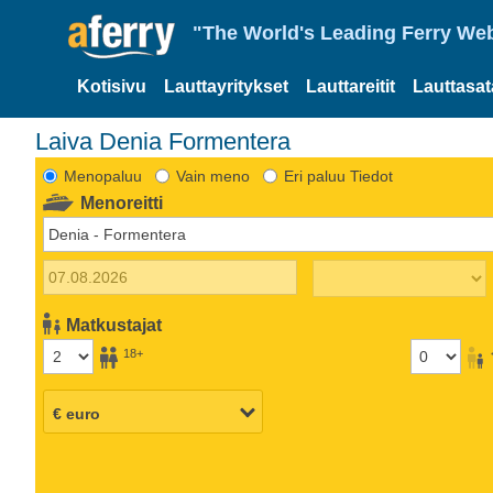
"The World's Leading Ferry Web
Kotisivu
Lauttayritykset
Lauttareitit
Lauttasa
Laiva Denia Formentera
Menopaluu
Vain meno
Eri paluu Tiedot
Menoreitti
Matkustajat
18+