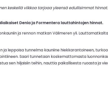
 keskellä viikkoa tarjoaa yleensä edullisimmat hinnat. 
iaikaiset Denia ja Formentera lauttahintojen hinnat.
kauniin ja rennon matkan Välimeren yli. Lauttamatkalta
 ja leppoisa tunnelma kauniine hiekkarantoineen, turkoos
tikointiineen. Saari tunnetaan koskemattomasta luonnonkau
a sen hiljaisiin teihin, nauttia paikallisesta ruoasta ja v