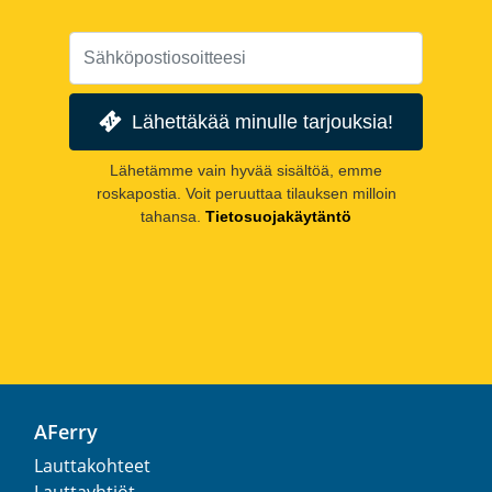
Lähettäkää minulle tarjouksia!
Lähetämme vain hyvää sisältöä, emme
roskapostia. Voit peruuttaa tilauksen milloin
tahansa.
Tietosuojakäytäntö
AFerry
Lauttakohteet
Lauttayhtiöt