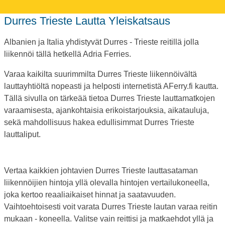
Durres Trieste Lautta Yleiskatsaus
Albanien ja Italia yhdistyvät Durres - Trieste reitillä jolla
liikennöi tällä hetkellä Adria Ferries.
Varaa kaikilta suurimmilta Durres Trieste liikennöivältä
lauttayhtiöltä nopeasti ja helposti internetistä AFerry.fi kautta.
Tällä sivulla on tärkeää tietoa Durres Trieste lauttamatkojen
varaamisesta, ajankohtaisia erikoistarjouksia, aikatauluja,
sekä mahdollisuus hakea edullisimmat Durres Trieste
lauttaliput.
Vertaa kaikkien johtavien Durres Trieste lauttasataman
liikennöijien hintoja yllä olevalla hintojen vertailukoneella,
joka kertoo reaaliaikaiset hinnat ja saatavuuden.
Vaihtoehtoisesti voit varata Durres Trieste lautan varaa reitin
mukaan - koneella. Valitse vain reittisi ja matkaehdot yllä ja