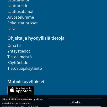
Lauttareitit
Lauttasatamat
Arvostelumme
Erikoistarjoukset
Laivat
Ohjeita ja hyödyllisiä tietoja
Oma tili
Yhteystiedot
Tietoa meistä
Käyttöehdot
Tietosuojakäytäntö
Mobiilisovellukset
Käyttämällä sivustoamme hyväksyt
Lähellä
evästeiden ja vastaavien
tekniikoiden käytön. Jos haluat