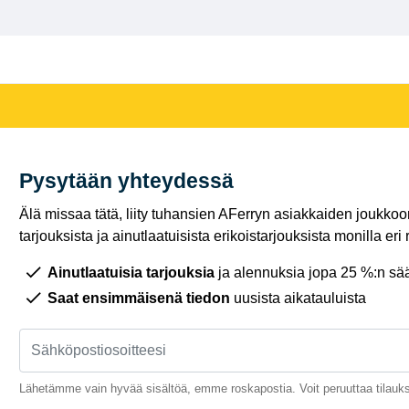
Pysytään yhteydessä
Älä missaa tätä, liity tuhansien AFerryn asiakkaiden joukkoon,
tarjouksista ja ainutlaatuisista erikoistarjouksista monilla eri r
Ainutlaatuisia tarjouksia
ja alennuksia jopa 25 %:n sää
Saat ensimmäisenä tiedon
uusista aikatauluista
Lähetämme vain hyvää sisältöä, emme roskapostia. Voit peruuttaa tilauks