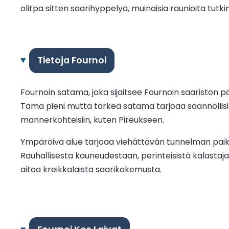
olitpa sitten saarihyppelyä, muinaisia raunioita tutk
Tietoja Fournoi
Fournoin satama, joka sijaitsee Fournoin saariston p
Tämä pieni mutta tärkeä satama tarjoaa säännöllisiä 
mannerkohteisiin, kuten Pireukseen.
Ympäröivä alue tarjoaa viehättävän tunnelman paikall
Rauhallisesta kauneudestaan, perinteisistä kalastajak
aitoa kreikkalaista saarikokemusta.