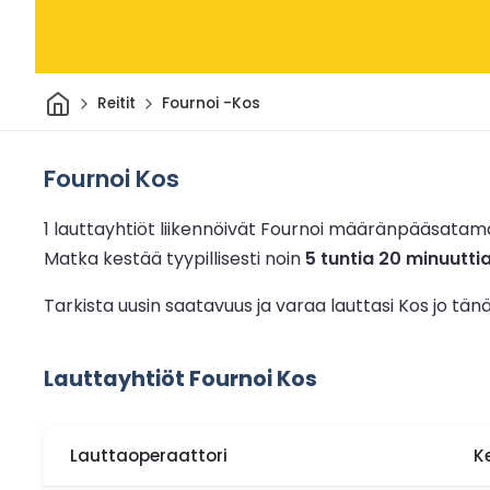
Kotiin
Reitit
Fournoi -Kos
Fournoi Kos
1 lauttayhtiöt liikennöivät Fournoi määränpääsatam
Matka kestää tyypillisesti noin
5 tuntia 20 minuutti
Tarkista uusin saatavuus ja varaa lauttasi Kos jo tä
Lauttayhtiöt Fournoi Kos
Lauttaoperaattori
K