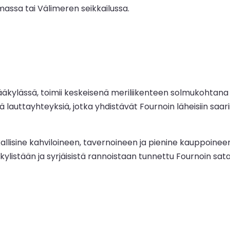
imassa tai Välimeren seikkailussa.
ääkylässä, toimii keskeisenä meriliikenteen solmukohtana 
lauttayhteyksiä, jotka yhdistävät Fournoin läheisiin saar
isine kahviloineen, tavernoineen ja pienine kauppoineen, m
ylistään ja syrjäisistä rannoistaan tunnettu Fournoin sata