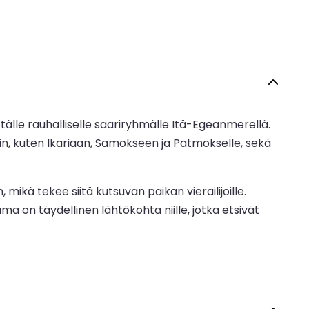
tälle rauhalliselle saariryhmälle Itä-Egeanmerellä.
iin, kuten Ikariaan, Samokseen ja Patmokselle, sekä
ikä tekee siitä kutsuvan paikan vierailijoille.
ma on täydellinen lähtökohta niille, jotka etsivät