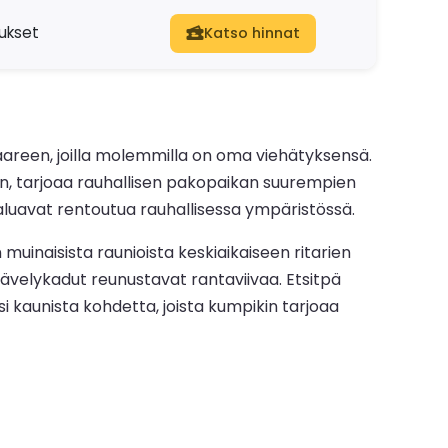
dukset
Katso hinnat
aareen, joilla molemmilla on oma viehätyksensä.
tään, tarjoaa rauhallisen pakopaikan suurempien
 haluavat rentoutua rauhallisessa ympäristössä.
 muinaisista raunioista keskiaikaiseen ritarien
kävelykadut reunustavat rantaviivaa. Etsitpä
si kaunista kohdetta, joista kumpikin tarjoaa