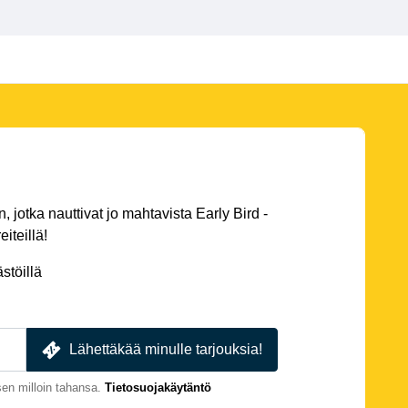
 jotka nauttivat jo mahtavista Early Bird -
eiteillä!
stöillä
Lähettäkää minulle tarjouksia!
en milloin tahansa.
Tietosuojakäytäntö