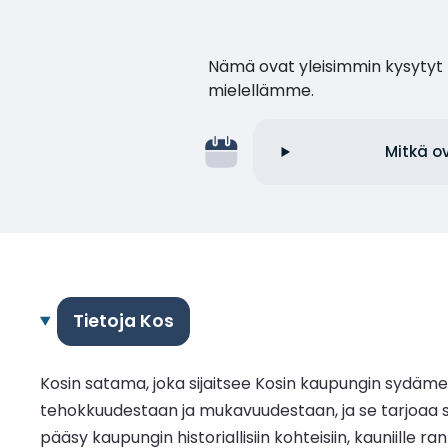
Nämä ovat yleisimmin kysytyt k
mielellämme.
Mitkä o
Tietoja Kos
Kosin satama, joka sijaitsee Kosin kaupungin sydäme
tehokkuudestaan ja mukavuudestaan, ja se tarjoaa s
pääsy kaupungin historiallisiin kohteisiin, kauniill