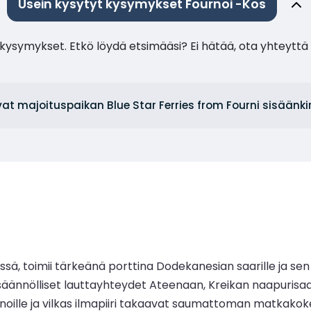
Usein kysytyt kysymykset Fournoi -Kos
ysymykset. Etkö löydä etsimääsi? Ei hätää, ota yhteyttä 
vat majoituspaikan Blue Star Ferries from Fourni sisäänk
ssä, toimii tärkeänä porttina Dodekanesian saarille ja se
äännölliset lauttayhteydet Ateenaan, Kreikan naapurisaar
e rannoille ja vilkas ilmapiiri takaavat saumattoman matka