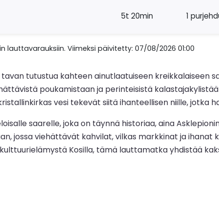
5t 20min
1 purjeh
n lauttavarauksiin. Viimeksi päivitetty: 07/08/2026 01:00
 tavan tutustua kahteen ainutlaatuiseen kreikkalaiseen s
viehättävistä poukamistaan ja perinteisistä kalastajakylis
tallinkirkas vesi tekevät siitä ihanteellisen niille, jotka
isalle saarelle, joka on täynnä historiaa, aina Asklepionin
, jossa viehättävät kahvilat, vilkas markkinat ja ihanat 
ai kulttuurielämystä Kosilla, tämä lauttamatka yhdistää kak