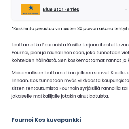
Blue Star Ferries
-
*Keskihinta perustuu viimeisten 30 päivän aikana tehtyihi
Lauttamatka Fournoista Kosille tarjoaa ihastuttavan
Fournoi, pieni ja rauhallinen saari, joka tunnetaan 
kohteiden hälinästä. Sen koskemattomat rannat ja kris
Maisemallisen lauttamatkan jälkeen saavut Kosille, elo
linnaan. Kos tunnetaan myös vilkkaasta kaupungistaan
sitten rentoutumista Fournoin syrjäisillä rannoilla t
jokaiselle matkailijalle jotakin ainutlaatuista.
Fournoi Kos kuvapankki