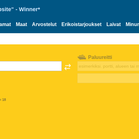
site" - Winner*
tamat
Maat
Arvostelut
Erikoistarjoukset
Laivat
Minun
Paluureitti
< 18