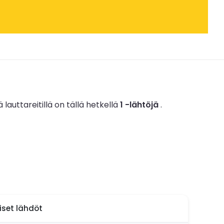
ä lauttareitillä on tällä hetkellä
1 -lähtöjä
.
aiset lähdöt