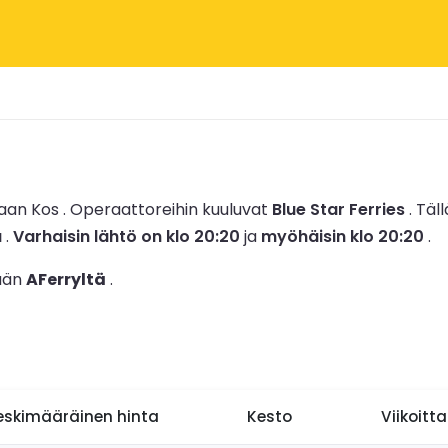
aan Kos .
Operaattoreihin kuuluvat
Blue Star Ferries
.
Täll
a
.
Varhaisin lähtö on klo 20:20
ja
myöhäisin klo 20:20
.
nään
AFerryltä
.
eskimääräinen hinta
Kesto
Viikoitt