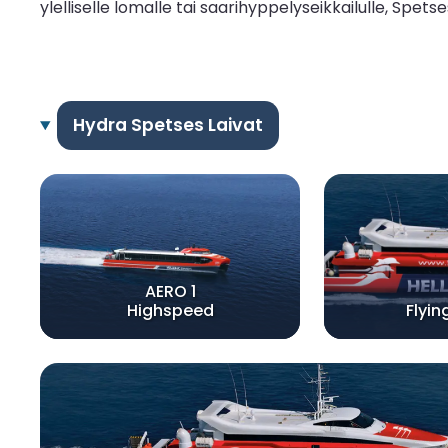
ylelliselle lomalle tai saarihyppelyseikkailulle, Sp
Hydra Spetses Laivat
AERO 1
Highspeed
Flyin