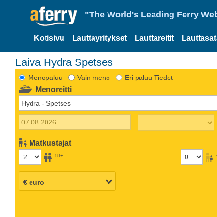
"The World's Leading Ferry Web
Kotisivu
Lauttayritykset
Lauttareitit
Lauttasa
Laiva Hydra Spetses
Menopaluu
Vain meno
Eri paluu Tiedot
Menoreitti
Matkustajat
18+