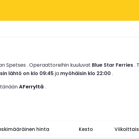
an Spetses .
Operaattoreihin kuuluvat
Blue Star Ferries
.
T
sin lähtö on klo 09:45
ja
myöhäisin klo 22:00
.
o tänään
AFerryltä
.
eskimääräinen hinta
Kesto
Viikoittai