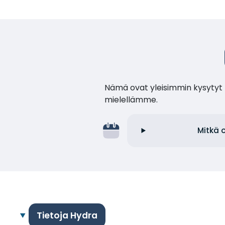
Nämä ovat yleisimmin kysytyt k
mielellämme.
Mitkä 
Tietoja Hydra