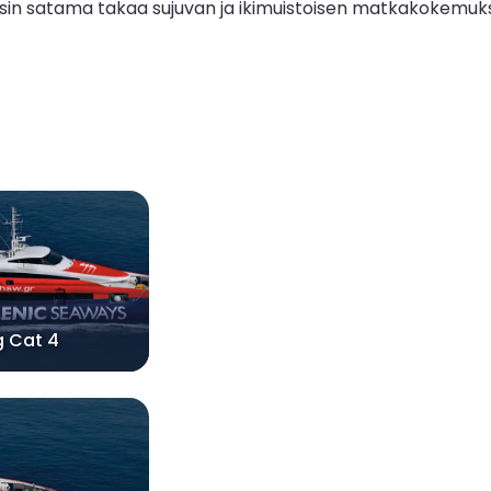
etsesin satama takaa sujuvan ja ikimuistoisen matkakokemuk
g Cat 4