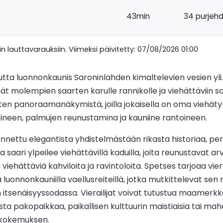
43min
34 purjeh
n lauttavarauksiin. Viimeksi päivitetty: 07/08/2026 01:00
utta luonnonkaunis Saroninlahden kimaltelevien vesien yl
t molempien saarten karulle rannikolle ja viehättäviin sa
ten panoraamanäkymistä, joilla jokaisella on oma viehäty
eineen, palmujen reunustamina ja kauniine rantoineen.
unnettu elegantista yhdistelmästään rikasta historiaa, pe
a saari ylpeilee viehättävillä kaduilla, joita reunustavat
viehättäviä kahviloita ja ravintoloita. Spetses tarjoaa vier
llä ja luonnonkauniilla vaellusreiteillä, jotka mutkittelevat
eikan itsenäisyyssodassa. Vierailijat voivat tutustua maame
ta pakopaikkaa, paikallisen kulttuurin maistiaisia tai ma
ikokemuksen.