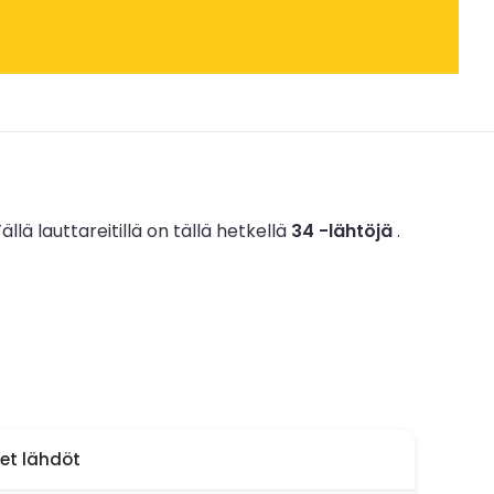
ällä lauttareitillä on tällä hetkellä
34 -lähtöjä
.
set lähdöt