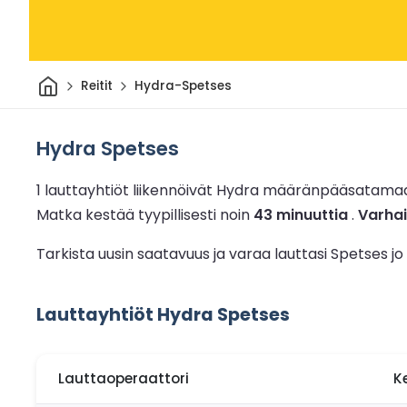
Kotiin
Reitit
Hydra-Spetses
Hydra Spetses
1 lauttayhtiöt liikennöivät Hydra määränpääsatama
Matka kestää tyypillisesti noin
43 minuuttia
.
Varhai
Tarkista uusin saatavuus ja varaa lauttasi Spetses j
Lauttayhtiöt Hydra Spetses
Lauttaoperaattori
K