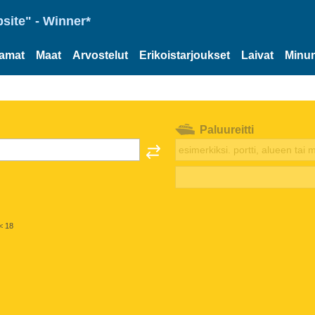
site" - Winner*
tamat
Maat
Arvostelut
Erikoistarjoukset
Laivat
Minun
Paluureitti
< 18