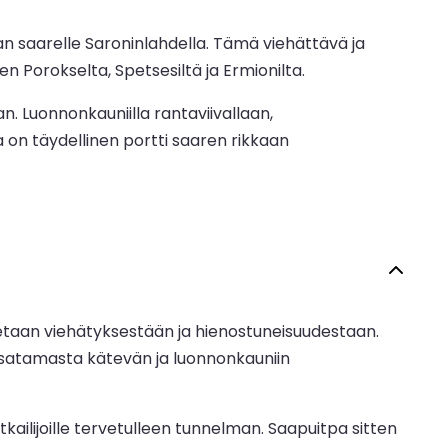
n saarelle Saroninlahdella. Tämä viehättävä ja
en Porokselta, Spetsesiltä ja Ermionilta.
n. Luonnonkauniilla rantaviivallaan,
a on täydellinen portti saaren rikkaan
etaan viehätyksestään ja hienostuneisuudestaan.
t satamasta kätevän ja luonnonkauniin
ailijoille tervetulleen tunnelman. Saapuitpa sitten