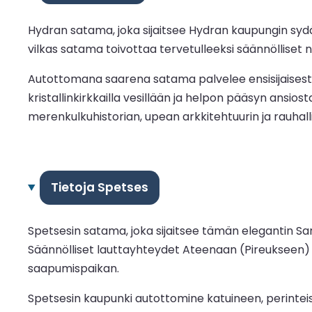
Hydran satama, joka sijaitsee Hydran kaupungin syd
vilkas satama toivottaa tervetulleeksi säännölliset no
Autottomana saarena satama palvelee ensisijaisesti j
kristallinkirkkailla vesillään ja helpon pääsyn ansio
merenkulkuhistorian, upean arkkitehtuurin ja rauhall
Tietoja Spetses
Spetsesin satama, joka sijaitsee tämän elegantin S
Säännölliset lauttayhteydet Ateenaan (Pireukseen) j
saapumispaikan.
Spetsesin kaupunki autottomine katuineen, perinteisi