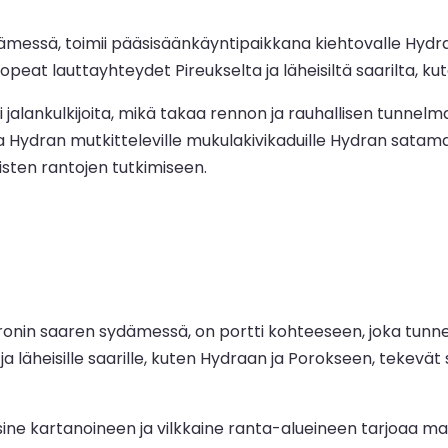
ämessä, toimii pääsisäänkäyntipaikkana kiehtovalle Hydra
peat lauttayhteydet Pireukselta ja läheisiltä saarilta, kut
alankulkijoita, mikä takaa rennon ja rauhallisen tunnelma
sta Hydran mutkitteleville mukulakivikaduille Hydran satam
isten rantojen tutkimiseen.
aronin saaren sydämessä, on portti kohteeseen, joka tunn
a läheisille saarille, kuten Hydraan ja Porokseen, tekevä
ne kartanoineen ja vilkkaine ranta-alueineen tarjoaa matk