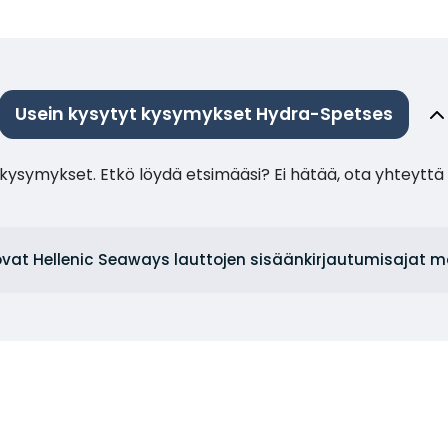
Usein kysytyt kysymykset Hydra-Spetses
ysymykset. Etkö löydä etsimääsi? Ei hätää, ota yhteyttä 
ovat Hellenic Seaways lauttojen sisäänkirjautumisajat 