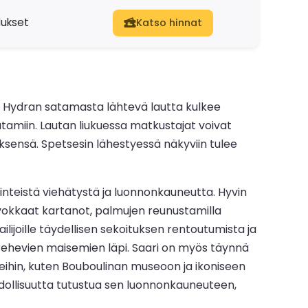
dukset
Katso hinnat
i. Hydran satamasta lähtevä lautta kulkee
tamiin. Lautan liukuessa matkustajat voivat
ksensä. Spetsesin lähestyessä näkyviin tulee
rinteistä viehätystä ja luonnonkauneutta. Hyvin
 arvokkaat kartanot, palmujen reunustamilla
ailijoille täydellisen sekoituksen rentoutumista ja
 sen rehevien maisemien läpi. Saari on myös täynnä
rkkeihin, kuten Bouboulinan museoon ja ikoniseen
hdollisuutta tutustua sen luonnonkauneuteen,