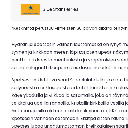
Blue Star Ferries
-
*Keskihinta perustuu viimeisten 30 päivän aikana tehtyihi
Hydran ja Spetsesin välinen lauttamatka on lyhyt m
tyynen ja kirkkaan meren läpi tarjoten upeat näkymä
nauttia raikkaasta merituulesta ja ympäröivien saar
saaren elegantti kaupunki uusklassisine arkitehtuur
Spetses on kiehtova saari Saroninlahdella, joka on t
säilyneestä uusklassisesta arkkitehtuuristaan kuuluis
kävelykaduilla ja vilkkaalla satamalla, joka on täynnä 
seikkailua upeilla rannoilla, kristallinkirkkailla vesi
historiaa, ja sillä oli tunnetusti keskeinen rooli Kr
Spetsesin vanhaan satamaan. Etsitpä sitten rauhallis
Spetses lupaa unohtumattoman kreikkalaisen saar