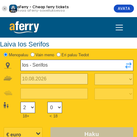
aFerry - Cheap ferry tickets
AVATA
Avaa aFerry-sovelluksessa
Laiva Ios Serifos
Menopaluu
Vain meno
Eri paluu Tiedot
18+
< 18
Haku