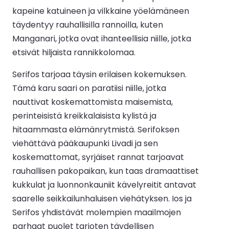
kapeine katuineen ja vilkkaine yöelämäneen
täydentyy rauhallisilla rannoilla, kuten
Manganari, jotka ovat ihanteellisia niille, jotka
etsivät hiljaista rannikkolomaa.
Serifos tarjoaa täysin erilaisen kokemuksen.
Tämä karu saari on paratiisi niille, jotka
nauttivat koskemattomista maisemista,
perinteisistä kreikkalaisista kylistä ja
hitaammasta elämänrytmistä. Serifoksen
viehättävä pääkaupunki Livadi ja sen
koskemattomat, syrjäiset rannat tarjoavat
rauhallisen pakopaikan, kun taas dramaattiset
kukkulat ja luonnonkauniit kävelyreitit antavat
saarelle seikkailunhaluisen viehätyksen. Ios ja
Serifos yhdistävät molempien maailmojen
parhaat puolet tarjoten täydellisen