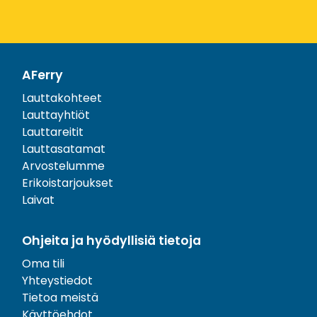
AFerry
Lauttakohteet
Lauttayhtiöt
Lauttareitit
Lauttasatamat
Arvostelumme
Erikoistarjoukset
Laivat
Ohjeita ja hyödyllisiä tietoja
Oma tili
Yhteystiedot
Tietoa meistä
Käyttöehdot