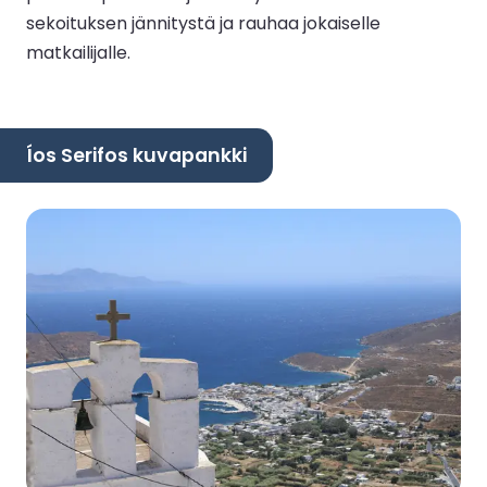
sekoituksen jännitystä ja rauhaa jokaiselle
matkailijalle.
Íos Serifos kuvapankki