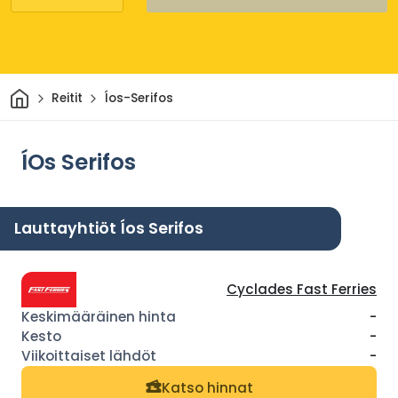
Kotiin
Reitit
Íos-Serifos
ÍOs Serifos
Lauttayhtiöt Íos Serifos
Cyclades Fast Ferries
-
-
-
Katso hinnat