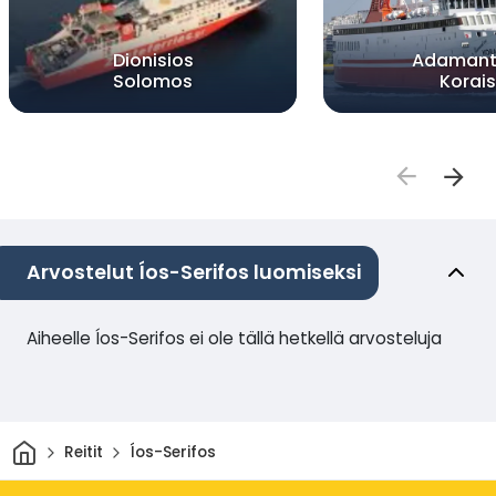
Dionisios
Adamant
Solomos
Korais
Arvostelut Íos-Serifos luomiseksi
Aiheelle Íos-Serifos ei ole tällä hetkellä arvosteluja
Kotiin
Reitit
Íos-Serifos