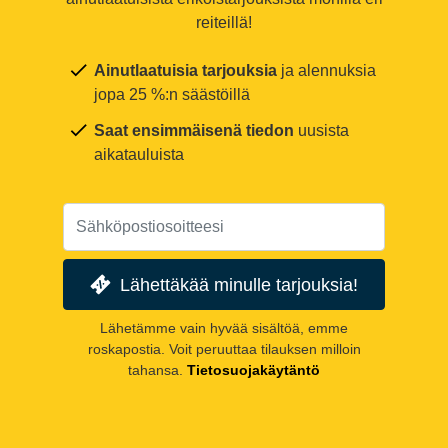
reiteillä!
Ainutlaatuisia tarjouksia
ja alennuksia
jopa 25 %:n säästöillä
Saat ensimmäisenä tiedon
uusista
aikatauluista
Lähettäkää minulle tarjouksia!
Lähetämme vain hyvää sisältöä, emme
roskapostia. Voit peruuttaa tilauksen milloin
tahansa.
Tietosuojakäytäntö