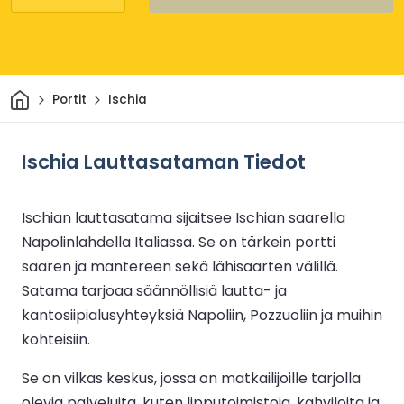
Kotiin
Portit
Ischia
Ischia Lauttasataman Tiedot
Ischian lauttasatama sijaitsee Ischian saarella
Napolinlahdella Italiassa. Se on tärkein portti
saaren ja mantereen sekä lähisaarten välillä.
Satama tarjoaa säännöllisiä lautta- ja
kantosiipialusyhteyksiä Napoliin, Pozzuoliin ja muihin
kohteisiin.
Se on vilkas keskus, jossa on matkailijoille tarjolla
olevia palveluita, kuten lipputoimistoja, kahviloita ja