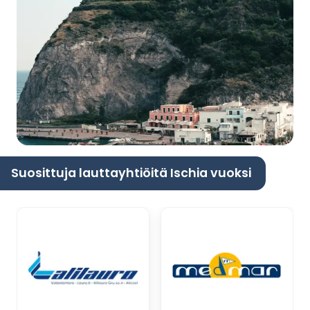
Suosittuja lauttayhtiöitä Ischia vuoksi