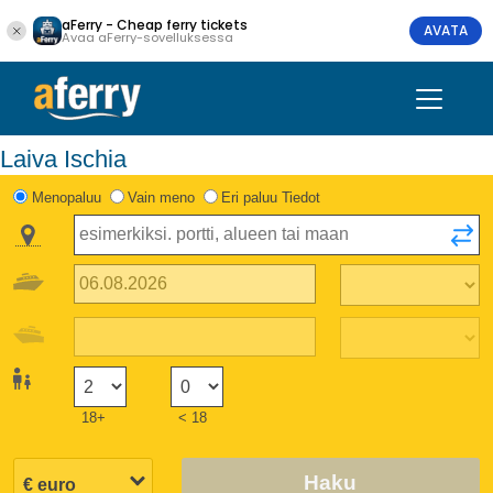
aFerry - Cheap ferry tickets
AVATA
Avaa aFerry-sovelluksessa
Laiva Ischia
Menopaluu
Vain meno
Eri paluu Tiedot
18+
< 18
Haku