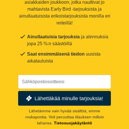
asiakkaiden joukkoon, jotka nauttivat jo
mahtavista Early Bird -tarjouksista ja
ainutlaatuisista erikoistarjouksista monilla eri
reiteillä!
Ainutlaatuisia tarjouksia
ja alennuksia
jopa 25 %:n säästöillä
Saat ensimmäisenä tiedon
uusista
aikatauluista
Lähettäkää minulle tarjouksia!
Lähetämme vain hyvää sisältöä, emme
roskapostia. Voit peruuttaa tilauksen milloin
tahansa.
Tietosuojakäytäntö