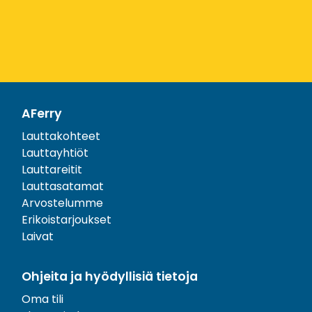
AFerry
Lauttakohteet
Lauttayhtiöt
Lauttareitit
Lauttasatamat
Arvostelumme
Erikoistarjoukset
Laivat
Ohjeita ja hyödyllisiä tietoja
Oma tili